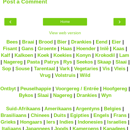
Post a Comment
‹
›
Home
View web version
Bees
|
Braai
|
Brood
|
Bier
|
Drankies
|
Eend
|
Eier
|
Fisant
|
Gans
|
Groente
|
Haas
|
Hoender
|
Inlê
|
Kaas
|
Kalf
|
Kalkoen
|
Koek
|
Koekies
|
Konyn
|
Krokodil
|
Lam
|
Nagereg
|
Pasta
|
Patrys
|
Rys
|
Seekos
|
Skaap
|
Slaai
|
Sop
|
Souse
|
Tarentaal
|
Vark
|
Vegetaries
|
Vis
|
Vleis
|
Vrug
|
Volstruis
|
Wild
Ontbyt
|
Peuselhappie
|
Voorgereg / Entrée
|
Hoofgereg
|
Bykos
|
Slaai
|
Nagereg
|
Drankies
|
Wyn
Suid-Afrikaans
|
Amerikaans
|
Argentyns
|
Belgies
|
Brasiliaans
|
Chinees
|
Duits
|
Egipties
|
Engels
|
Frans
|
Grieks
|
Hongaars
|
Iers
|
Indies
|
Indonesies
|
Israelies
|
Italiaans
|
Japannees
|
Joods
|
Kameroens
|
Kanadees
|