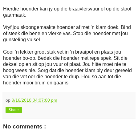
Hierdie hoender kan jy op die braaivleisvuur of op die stoof
gaarmaak.
Vryf jou skoongemaakte hoender af met ’n klam doek. Bind
of steek die bene en vlerke vas. Stop die hoender met jou
gunsteling vulsel.
Gooi ’n lekker groot stuk vet in ’n braaipot en plaas jou
hoender bo-op. Bedek die hoender met repe spek. Sit die
deksel op en sit op jou vuur of plaat. Jou hitte moet nie te
hoog wees nie. Sorg dat die hoender klam bly deur gereeld
van die vet oor die hoender te drup. Hou so aan tot die
hoender mooi bruin en gaar is.
op
9/16/2010 04:07:00 pm
Share
No comments :