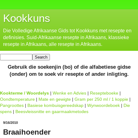
Kookkuns
Die Volledige Afrikaanse Gids tot Kookkuns met resepte en
definisies. Suid-Afrikaanse resepte in Afrikaans, klassieke
resepte in Afrikaans, alle resepte in Afrikaans.
Gebruik die soekenjin (bo) of die alfabetiese gidse
(onder) om te soek vir resepte of ander inligting.
Kookterme / Woordelys
|
Wenke en Advies
|
Resepteboeke
|
Oondtemperature
|
Mate en gewigte
|
Gram per 250 ml / 1 koppie
|
Pangroottes
|
Basiese kombuisgereedskap
|
Wynwoordeboek
|
Die
spens
|
Beesvleissnitte en gaarmaakmetodes
9/16/2010
Braaihoender