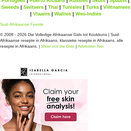
Portugees
|
Puerto Ricaans
|
Russies
|
Skots
|
Spaans
|
Sweeds
|
Switsers
|
Thai
|
Tunisies
|
Turks
|
Viëtnamees
|
Vlaams
|
Wallies
|
Wes-Indies
Suid-Afrikaanse Feeste
© 2008 - 2026 Die Volledige Afrikaanse Gids tot Kookkuns | Suid-
Afrikaanse resepte in Afrikaans, klassieke resepte in Afrikaans, alle
resepte in Afrikaans. |
Meer oor die Gids
|
Adverteer hier