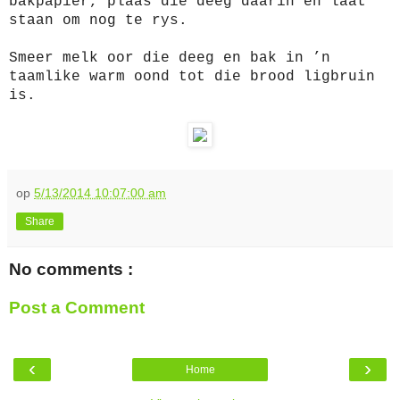
bakpapier, plaas die deeg daarin en laat
staan om nog te rys.
Smeer melk oor die deeg en bak in ’n
taamlike warm oond tot die brood ligbruin
is.
op
5/13/2014 10:07:00 am
Share
No comments :
Post a Comment
‹
›
Home