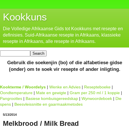
Kookkuns
Die Volledige Afrikaanse Gids tot Kookkuns met resepte en
definisies. Suid-Afrikaanse resepte in Afrikaans, klassieke
resepte in Afrikaans, alle resepte in Afrikaans.
Gebruik die soekenjin (bo) of die alfabetiese gidse
(onder) om te soek vir resepte of ander inligting.
Kookterme / Woordelys
|
Wenke en Advies
|
Resepteboeke
|
Oondtemperature
|
Mate en gewigte
|
Gram per 250 ml / 1 koppie
|
Pangroottes
|
Basiese kombuisgereedskap
|
Wynwoordeboek
|
Die
spens
|
Beesvleissnitte en gaarmaakmetodes
5/13/2014
Melkbrood / Milk Bread