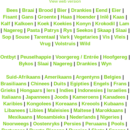
View web version
Bees
|
Braai
|
Brood
|
Bier
|
Drankies
|
Eend
|
Eier
|
Fisant
|
Gans
|
Groente
|
Haas
|
Hoender
|
Inlê
|
Kaas
|
Kalf
|
Kalkoen
|
Koek
|
Koekies
|
Konyn
|
Krokodil
|
Lam
|
Nagereg
|
Pasta
|
Patrys
|
Rys
|
Seekos
|
Skaap
|
Slaai
|
Sop
|
Souse
|
Tarentaal
|
Vark
|
Vegetaries
|
Vis
|
Vleis
|
Vrug
|
Volstruis
|
Wild
Ontbyt
|
Peuselhappie
|
Voorgereg / Entrée
|
Hoofgereg
|
Bykos
|
Slaai
|
Nagereg
|
Drankies
|
Wyn
Suid-Afrikaans
|
Amerikaans
|
Argentyns
|
Belgies
|
Brasiliaans
|
Chinees
|
Duits
|
Egipties
|
Engels
|
Frans
|
Grieks
|
Hongaars
|
Iers
|
Indies
|
Indonesies
|
Israelies
|
Italiaans
|
Japannees
|
Joods
|
Kameroens
|
Kanadees
|
Karibies
|
Kongolees
|
Koreaans
|
Kreools
|
Kubaans
|
Libanees
|
Libies
|
Maleisies
|
Maltese
|
Marokkaans
|
Mexikaans
|
Mosambieks
|
Nederlands
|
Nigeries
|
Noorweegs
|
Oostenryks
|
Persies
|
Peruaans
|
Pools
|