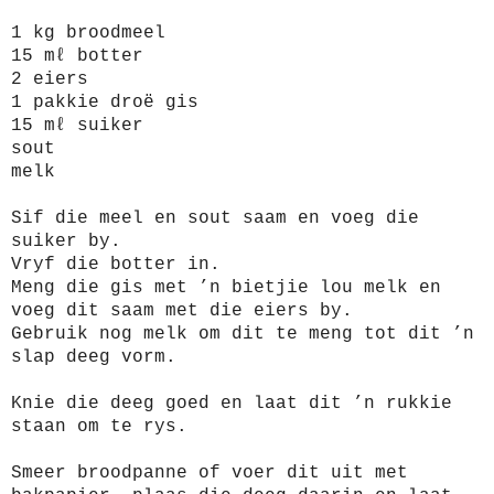
1 kg broodmeel
15 mℓ botter
2 eiers
1 pakkie droë gis
15 mℓ suiker
sout
melk
Sif die meel en sout saam en voeg die
suiker by.
Vryf die botter in.
Meng die gis met ’n bietjie lou melk en
voeg dit saam met die eiers by.
Gebruik nog melk om dit te meng tot dit ’n
slap deeg vorm.
Knie die deeg goed en laat dit ’n rukkie
staan om te rys.
Smeer broodpanne of voer dit uit met