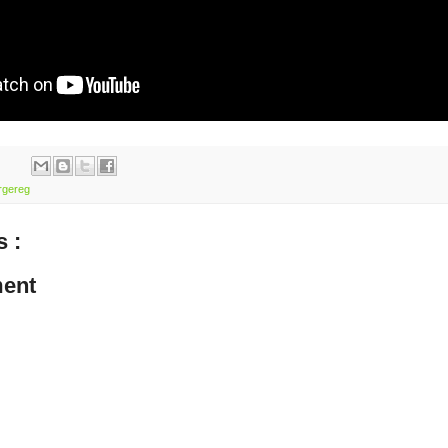
rgereg
 :
ent