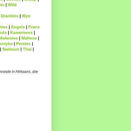
uis
|
Wild
|
Drankies
|
Wyn
ties
|
Engels
|
Frans
ods
|
Kameroens
|
Maleisies
|
Maltese
|
enryks
|
Persies
|
|
Switsers
|
Thai
|
esepte in Afrikaans, alle