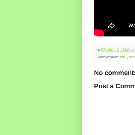
op
5/30/2014 11:23:00 am
Sleutelwoorde:
Braai
,
Voo
No comments
Post a Comm