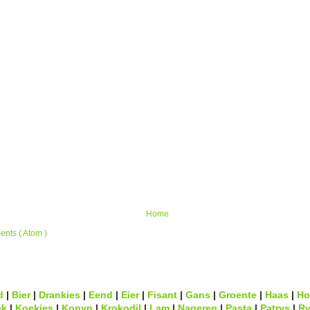
Home
nts ( Atom )
d
|
Bier
|
Drankies
|
Eend
|
Eier
|
Fisant
|
Gans
|
Groente
|
Haas
|
Ho
ek
|
Koekies
|
Konyn
|
Krokodil
|
Lam
|
Nagereg
|
Pasta
|
Patrys
|
Ry