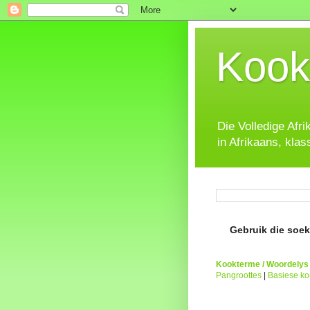
Kook
Die Volledige Afr
in Afrikaans, klas
Gebruik die soeke
Kookterme / Woordelys
Pangroottes
|
Basiese k