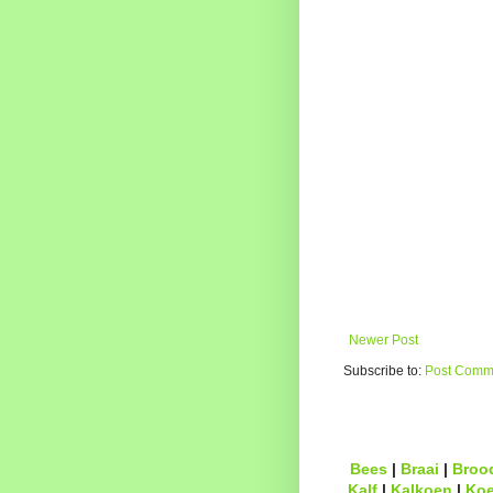
Newer Post
Subscribe to:
Post Comme
Bees
|
Braai
|
Broo
Kalf
|
Kalkoen
|
Ko