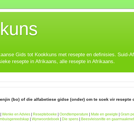
kuns
ikaanse Gids tot Kookkuns met resepte en definisies. Suid-A
sieke resepte in Afrikaans, alle resepte in Afrikaans.
njin (bo) of die alfabetiese gidse (onder) om te soek vir resepte o
|
Wenke en Advies
|
Resepteboeke
|
Oondtemperature
|
Mate en gewigte
|
Gram pe
ombuisgereedskap
|
Wynwoordeboek
|
Die spens
|
Beesvleissnitte en gaarmaakme