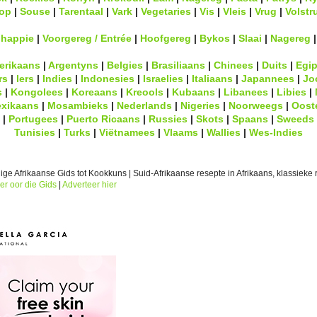
op
|
Souse
|
Tarentaal
|
Vark
|
Vegetaries
|
Vis
|
Vleis
|
Vrug
|
Volstr
lhappie
|
Voorgereg / Entrée
|
Hoofgereg
|
Bykos
|
Slaai
|
Nagereg
erikaans
|
Argentyns
|
Belgies
|
Brasiliaans
|
Chinees
|
Duits
|
Egip
rs
|
Iers
|
Indies
|
Indonesies
|
Israelies
|
Italiaans
|
Japannees
|
Jo
s
|
Kongolees
|
Koreaans
|
Kreools
|
Kubaans
|
Libanees
|
Libies
|
xikaans
|
Mosambieks
|
Nederlands
|
Nigeries
|
Noorweegs
|
Oost
|
Portugees
|
Puerto Ricaans
|
Russies
|
Skots
|
Spaans
|
Sweeds
Tunisies
|
Turks
|
Viëtnamees
|
Vlaams
|
Wallies
|
Wes-Indies
ge Afrikaanse Gids tot Kookkuns | Suid-Afrikaanse resepte in Afrikaans, klassieke r
er oor die Gids
|
Adverteer hier