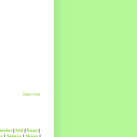
Older Post
ender
|
Inlê
|
Kaas
|
s
|
Seekos
|
Skaap
|