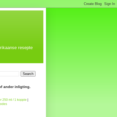
frikaanse resepte
f ander inligting.
r 250 ml / 1 koppie
|
todes