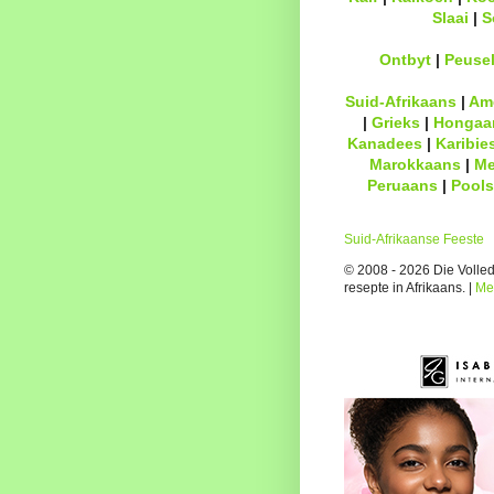
Slaai
|
S
Ontbyt
|
Peuse
Suid-Afrikaans
|
Am
|
Grieks
|
Hongaa
Kanadees
|
Karibie
Marokkaans
|
Me
Peruaans
|
Pools
Suid-Afrikaanse Feeste
© 2008 - 2026 Die Volledi
resepte in Afrikaans. |
Me