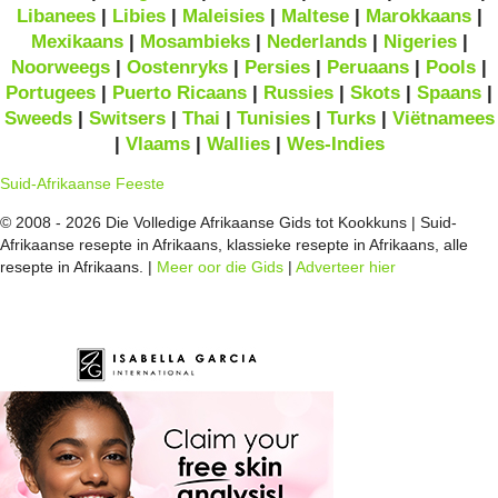
Libanees
|
Libies
|
Maleisies
|
Maltese
|
Marokkaans
|
Mexikaans
|
Mosambieks
|
Nederlands
|
Nigeries
|
Noorweegs
|
Oostenryks
|
Persies
|
Peruaans
|
Pools
|
Portugees
|
Puerto Ricaans
|
Russies
|
Skots
|
Spaans
|
Sweeds
|
Switsers
|
Thai
|
Tunisies
|
Turks
|
Viëtnamees
|
Vlaams
|
Wallies
|
Wes-Indies
Suid-Afrikaanse Feeste
© 2008 - 2026 Die Volledige Afrikaanse Gids tot Kookkuns | Suid-
Afrikaanse resepte in Afrikaans, klassieke resepte in Afrikaans, alle
resepte in Afrikaans. |
Meer oor die Gids
|
Adverteer hier