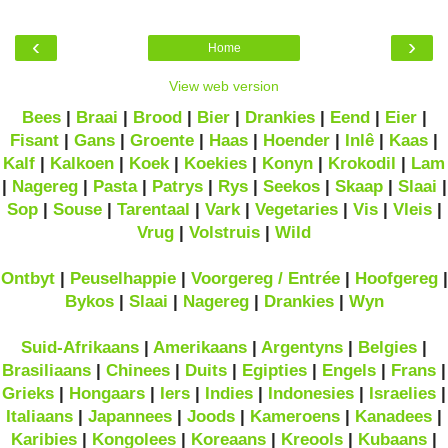
‹
›
Home
View web version
Bees
|
Braai
|
Brood
|
Bier
|
Drankies
|
Eend
|
Eier
|
Fisant
|
Gans
|
Groente
|
Haas
|
Hoender
|
Inlê
|
Kaas
|
Kalf
|
Kalkoen
|
Koek
|
Koekies
|
Konyn
|
Krokodil
|
Lam
|
Nagereg
|
Pasta
|
Patrys
|
Rys
|
Seekos
|
Skaap
|
Slaai
|
Sop
|
Souse
|
Tarentaal
|
Vark
|
Vegetaries
|
Vis
|
Vleis
|
Vrug
|
Volstruis
|
Wild
Ontbyt
|
Peuselhappie
|
Voorgereg / Entrée
|
Hoofgereg
|
Bykos
|
Slaai
|
Nagereg
|
Drankies
|
Wyn
Suid-Afrikaans
|
Amerikaans
|
Argentyns
|
Belgies
|
Brasiliaans
|
Chinees
|
Duits
|
Egipties
|
Engels
|
Frans
|
Grieks
|
Hongaars
|
Iers
|
Indies
|
Indonesies
|
Israelies
|
Italiaans
|
Japannees
|
Joods
|
Kameroens
|
Kanadees
|
Karibies
|
Kongolees
|
Koreaans
|
Kreools
|
Kubaans
|