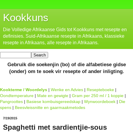
Kookkuns
Die Volledige Afrikaanse Gids tot Kookkuns met resepte en
definisies. Suid-Afrikaanse resepte in Afrikaans, klassieke
resepte in Afrikaans, alle resepte in Afrikaans.
Gebruik die soekenjin (bo) of die alfabetiese gidse
(onder) om te soek vir resepte of ander inligting.
Kookterme / Woordelys
|
Wenke en Advies
|
Resepteboeke
|
Oondtemperature
|
Mate en gewigte
|
Gram per 250 ml / 1 koppie
|
Pangroottes
|
Basiese kombuisgereedskap
|
Wynwoordeboek
|
Die
spens
|
Beesvleissnitte en gaarmaakmetodes
7/19/2015
Spaghetti met sardientjie-sous