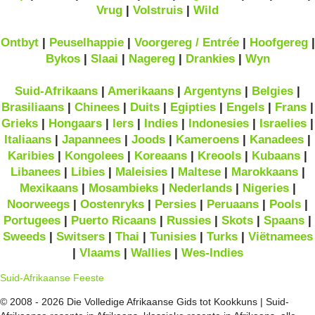
Vrug
|
Volstruis
|
Wild
Ontbyt
|
Peuselhappie
|
Voorgereg / Entrée
|
Hoofgereg
|
Bykos
|
Slaai
|
Nagereg
|
Drankies
|
Wyn
Suid-Afrikaans
|
Amerikaans
|
Argentyns
|
Belgies
|
Brasiliaans
|
Chinees
|
Duits
|
Egipties
|
Engels
|
Frans
|
Grieks
|
Hongaars
|
Iers
|
Indies
|
Indonesies
|
Israelies
|
Italiaans
|
Japannees
|
Joods
|
Kameroens
|
Kanadees
|
Karibies
|
Kongolees
|
Koreaans
|
Kreools
|
Kubaans
|
Libanees
|
Libies
|
Maleisies
|
Maltese
|
Marokkaans
|
Mexikaans
|
Mosambieks
|
Nederlands
|
Nigeries
|
Noorweegs
|
Oostenryks
|
Persies
|
Peruaans
|
Pools
|
Portugees
|
Puerto Ricaans
|
Russies
|
Skots
|
Spaans
|
Sweeds
|
Switsers
|
Thai
|
Tunisies
|
Turks
|
Viëtnamees
|
Vlaams
|
Wallies
|
Wes-Indies
Suid-Afrikaanse Feeste
© 2008 - 2026 Die Volledige Afrikaanse Gids tot Kookkuns | Suid-