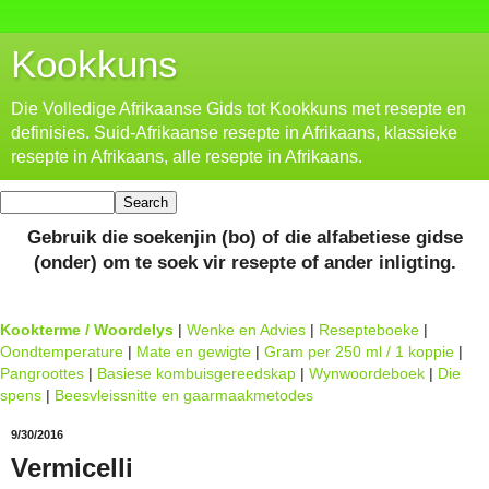
Kookkuns
Die Volledige Afrikaanse Gids tot Kookkuns met resepte en
definisies. Suid-Afrikaanse resepte in Afrikaans, klassieke
resepte in Afrikaans, alle resepte in Afrikaans.
Gebruik die soekenjin (bo) of die alfabetiese gidse
(onder) om te soek vir resepte of ander inligting.
Kookterme / Woordelys
|
Wenke en Advies
|
Resepteboeke
|
Oondtemperature
|
Mate en gewigte
|
Gram per 250 ml / 1 koppie
|
Pangroottes
|
Basiese kombuisgereedskap
|
Wynwoordeboek
|
Die
spens
|
Beesvleissnitte en gaarmaakmetodes
9/30/2016
Vermicelli