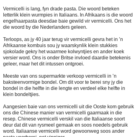
Vermicelli is lang, fyn drade pasta. Die woord beteken
letterlik klein wurmpies in Italiaans. In Afrikaans is die woord
engelhaarpasta deesdae baie gewild vir vermicelli. Ons het
die woord by die Nederlanders geleen.
Terloops, as jy 40 jaar terug vir vermicelli gevra het in ’n
Afrikaanse kombuis sou jy waarskynlik klein stukkies
sjokolade gekry het waarmee kolwyntjies en ander koek
versier word. Ons is onder Britse invloed daardie betekenis
geleer, maar het dit intussen ontgroei.
Meeste van ons supermarkte verkoop vermicelli in ’n
baksteenvormige bondel. Om dit voor te berei sny jy die
bondel in die helfte in die lengte en verdeel elke helfte in
klein bondeltjies.
Aangesien baie van ons vermicelli uit die Ooste kom gebruik
ons die Chinese manier van vermicelli gaarmaak in die
resep. Chinese vermicelli verskil van die Italiaanse soort
deur dat dit van rysmeel gemaak en soos noedels gebruik
word. Italiaanse vermicelli word gewoonweg soos ander