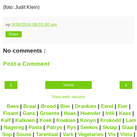
(foto: Judit Klein)
op
9/30/2016 08:01:00 am
Share
No comments :
Post a Comment
‹
›
Home
View web version
Bees
|
Braai
|
Brood
|
Bier
|
Drankies
|
Eend
|
Eier
|
Fisant
|
Gans
|
Groente
|
Haas
|
Hoender
|
Inlê
|
Kaas
|
Kalf
|
Kalkoen
|
Koek
|
Koekies
|
Konyn
|
Krokodil
|
Lam
|
Nagereg
|
Pasta
|
Patrys
|
Rys
|
Seekos
|
Skaap
|
Slaai
|
Sop
|
Souse
|
Tarentaal
|
Vark
|
Vegetaries
|
Vis
|
Vleis
|