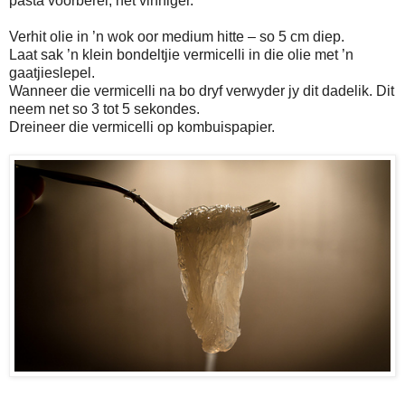
pasta voorberei, net vinniger.
Verhit olie in ’n wok oor medium hitte – so 5 cm diep.
Laat sak ’n klein bondeltjie vermicelli in die olie met ’n
gaatjieslepel.
Wanneer die vermicelli na bo dryf verwyder jy dit dadelik. Dit
neem net so 3 tot 5 sekondes.
Dreineer die vermicelli op kombuispapier.