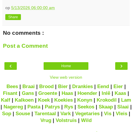
op
5/13/2026 06:00:00 am
Share
No comments :
Post a Comment
‹
›
Home
View web version
Bees
|
Braai
|
Brood
|
Bier
|
Drankies
|
Eend
|
Eier
|
Fisant
|
Gans
|
Groente
|
Haas
|
Hoender
|
Inlê
|
Kaas
|
Kalf
|
Kalkoen
|
Koek
|
Koekies
|
Konyn
|
Krokodil
|
Lam
|
Nagereg
|
Pasta
|
Patrys
|
Rys
|
Seekos
|
Skaap
|
Slaai
|
Sop
|
Souse
|
Tarentaal
|
Vark
|
Vegetaries
|
Vis
|
Vleis
|
Vrug
|
Volstruis
|
Wild