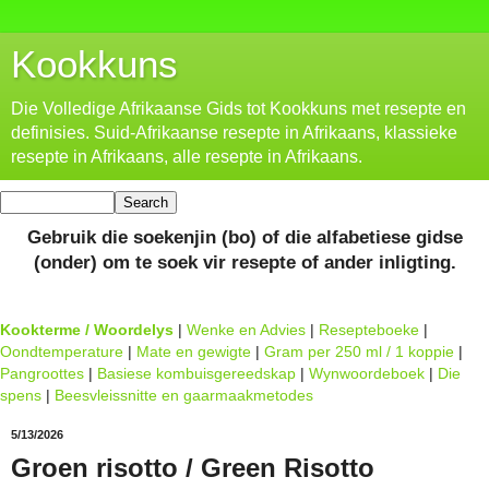
Kookkuns
Die Volledige Afrikaanse Gids tot Kookkuns met resepte en
definisies. Suid-Afrikaanse resepte in Afrikaans, klassieke
resepte in Afrikaans, alle resepte in Afrikaans.
Gebruik die soekenjin (bo) of die alfabetiese gidse
(onder) om te soek vir resepte of ander inligting.
Kookterme / Woordelys
|
Wenke en Advies
|
Resepteboeke
|
Oondtemperature
|
Mate en gewigte
|
Gram per 250 ml / 1 koppie
|
Pangroottes
|
Basiese kombuisgereedskap
|
Wynwoordeboek
|
Die
spens
|
Beesvleissnitte en gaarmaakmetodes
5/13/2026
Groen risotto / Green Risotto