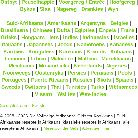
Ontbyt
|
Peuselhappie
|
Voorgereg / Entrée
|
Hoofgereg
|
Bykos
|
Slaai
|
Nagereg
|
Drankies
|
Wyn
Suid-Afrikaans
|
Amerikaans
|
Argentyns
|
Belgies
|
Brasiliaans
|
Chinees
|
Duits
|
Egipties
|
Engels
|
Frans
|
Grieks
|
Hongaars
|
Iers
|
Indies
|
Indonesies
|
Israelies
|
Italiaans
|
Japannees
|
Joods
|
Kameroens
|
Kanadees
|
Karibies
|
Kongolees
|
Koreaans
|
Kreools
|
Kubaans
|
Libanees
|
Libies
|
Maleisies
|
Maltese
|
Marokkaans
|
Mexikaans
|
Mosambieks
|
Nederlands
|
Nigeries
|
Noorweegs
|
Oostenryks
|
Persies
|
Peruaans
|
Pools
|
Portugees
|
Puerto Ricaans
|
Russies
|
Skots
|
Spaans
|
Sweeds
|
Switsers
|
Thai
|
Tunisies
|
Turks
|
Viëtnamees
|
Vlaams
|
Wallies
|
Wes-Indies
Suid-Afrikaanse Feeste
© 2008 - 2026 Die Volledige Afrikaanse Gids tot Kookkuns | Suid-
Afrikaanse resepte in Afrikaans, klassieke resepte in Afrikaans, alle
resepte in Afrikaans. |
Meer oor die Gids
|
Adverteer hier