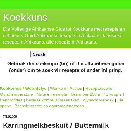
Kookkuns
Die Volledige Afrikaanse Gids tot Kookkuns met resepte en
definisies. Suid-Afrikaanse resepte in Afrikaans, klassieke
resepte in Afrikaans, alle resepte in Afrikaans.
Gebruik die soekenjin (bo) of die alfabetiese gidse
(onder) om te soek vir resepte of ander inligting.
Kookterme / Woordelys
|
Wenke en Advies
|
Resepteboeke
|
Oondtemperature
|
Mate en gewigte
|
Gram per 250 ml / 1 koppie
|
Pangroottes
|
Basiese kombuisgereedskap
|
Wynwoordeboek
|
Die
spens
|
Beesvleissnitte en gaarmaakmetodes
7/22/2008
Karringmelkbeskuit / Buttermilk