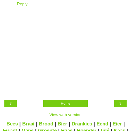
Reply
‹
›
Home
View web version
Bees
|
Braai
|
Brood
|
Bier
|
Drankies
|
Eend
|
Eier
|
Fisant
|
Gans
|
Groente
|
Haas
|
Hoender
|
Inlê
|
Kaas
|