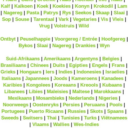
Kalf
|
Kalkoen
|
Koek
|
Koekies
|
Konyn
|
Krokodil
|
Lam
|
Nagereg
|
Pasta
|
Patrys
|
Rys
|
Seekos
|
Skaap
|
Slaai
|
Sop
|
Souse
|
Tarentaal
|
Vark
|
Vegetaries
|
Vis
|
Vleis
|
Vrug
|
Volstruis
|
Wild
Ontbyt
|
Peuselhappie
|
Voorgereg / Entrée
|
Hoofgereg
|
Bykos
|
Slaai
|
Nagereg
|
Drankies
|
Wyn
Suid-Afrikaans
|
Amerikaans
|
Argentyns
|
Belgies
|
Brasiliaans
|
Chinees
|
Duits
|
Egipties
|
Engels
|
Frans
|
Grieks
|
Hongaars
|
Iers
|
Indies
|
Indonesies
|
Israelies
|
Italiaans
|
Japannees
|
Joods
|
Kameroens
|
Kanadees
|
Karibies
|
Kongolees
|
Koreaans
|
Kreools
|
Kubaans
|
Libanees
|
Libies
|
Maleisies
|
Maltese
|
Marokkaans
|
Mexikaans
|
Mosambieks
|
Nederlands
|
Nigeries
|
Noorweegs
|
Oostenryks
|
Persies
|
Peruaans
|
Pools
|
Portugees
|
Puerto Ricaans
|
Russies
|
Skots
|
Spaans
|
Sweeds
|
Switsers
|
Thai
|
Tunisies
|
Turks
|
Viëtnamees
|
Vlaams
|
Wallies
|
Wes-Indies