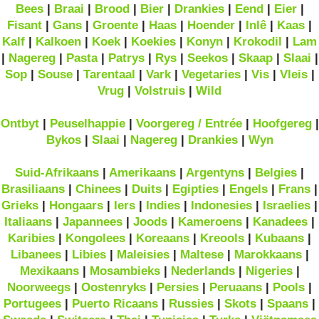
Bees
|
Braai
|
Brood
|
Bier
|
Drankies
|
Eend
|
Eier
|
Fisant
|
Gans
|
Groente
|
Haas
|
Hoender
|
Inlê
|
Kaas
|
Kalf
|
Kalkoen
|
Koek
|
Koekies
|
Konyn
|
Krokodil
|
Lam
|
Nagereg
|
Pasta
|
Patrys
|
Rys
|
Seekos
|
Skaap
|
Slaai
|
Sop
|
Souse
|
Tarentaal
|
Vark
|
Vegetaries
|
Vis
|
Vleis
|
Vrug
|
Volstruis
|
Wild
Ontbyt
|
Peuselhappie
|
Voorgereg / Entrée
|
Hoofgereg
|
Bykos
|
Slaai
|
Nagereg
|
Drankies
|
Wyn
Suid-Afrikaans
|
Amerikaans
|
Argentyns
|
Belgies
|
Brasiliaans
|
Chinees
|
Duits
|
Egipties
|
Engels
|
Frans
|
Grieks
|
Hongaars
|
Iers
|
Indies
|
Indonesies
|
Israelies
|
Italiaans
|
Japannees
|
Joods
|
Kameroens
|
Kanadees
|
Karibies
|
Kongolees
|
Koreaans
|
Kreools
|
Kubaans
|
Libanees
|
Libies
|
Maleisies
|
Maltese
|
Marokkaans
|
Mexikaans
|
Mosambieks
|
Nederlands
|
Nigeries
|
Noorweegs
|
Oostenryks
|
Persies
|
Peruaans
|
Pools
|
Portugees
|
Puerto Ricaans
|
Russies
|
Skots
|
Spaans
|