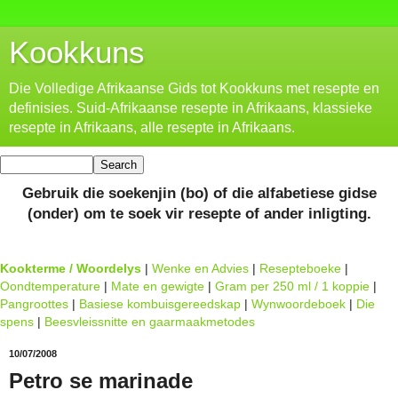
Kookkuns
Die Volledige Afrikaanse Gids tot Kookkuns met resepte en
definisies. Suid-Afrikaanse resepte in Afrikaans, klassieke
resepte in Afrikaans, alle resepte in Afrikaans.
Gebruik die soekenjin (bo) of die alfabetiese gidse
(onder) om te soek vir resepte of ander inligting.
Kookterme / Woordelys
|
Wenke en Advies
|
Resepteboeke
|
Oondtemperature
|
Mate en gewigte
|
Gram per 250 ml / 1 koppie
|
Pangroottes
|
Basiese kombuisgereedskap
|
Wynwoordeboek
|
Die
spens
|
Beesvleissnitte en gaarmaakmetodes
10/07/2008
Petro se marinade