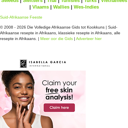
Sweeds
|
Switsers
|
Thai
|
Tunisies
|
Turks
|
Viëtnamees
|
Vlaams
|
Wallies
|
Wes-Indies
Suid-Afrikaanse Feeste
© 2008 - 2026 Die Volledige Afrikaanse Gids tot Kookkuns | Suid-
Afrikaanse resepte in Afrikaans, klassieke resepte in Afrikaans, alle
resepte in Afrikaans. |
Meer oor die Gids
|
Adverteer hier