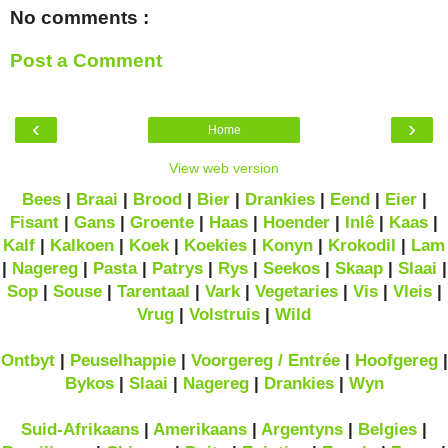
No comments :
Post a Comment
‹
›
Home
View web version
Bees
|
Braai
|
Brood
|
Bier
|
Drankies
|
Eend
|
Eier
|
Fisant
|
Gans
|
Groente
|
Haas
|
Hoender
|
Inlê
|
Kaas
|
Kalf
|
Kalkoen
|
Koek
|
Koekies
|
Konyn
|
Krokodil
|
Lam
|
Nagereg
|
Pasta
|
Patrys
|
Rys
|
Seekos
|
Skaap
|
Slaai
|
Sop
|
Souse
|
Tarentaal
|
Vark
|
Vegetaries
|
Vis
|
Vleis
|
Vrug
|
Volstruis
|
Wild
Ontbyt
|
Peuselhappie
|
Voorgereg / Entrée
|
Hoofgereg
|
Bykos
|
Slaai
|
Nagereg
|
Drankies
|
Wyn
Suid-Afrikaans
|
Amerikaans
|
Argentyns
|
Belgies
|