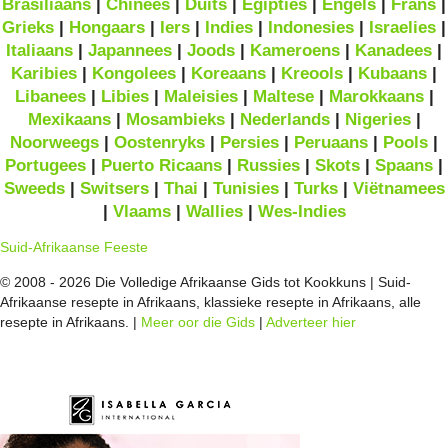
Brasiliaans
|
Chinees
|
Duits
|
Egipties
|
Engels
|
Frans
|
Grieks
|
Hongaars
|
Iers
|
Indies
|
Indonesies
|
Israelies
|
Italiaans
|
Japannees
|
Joods
|
Kameroens
|
Kanadees
|
Karibies
|
Kongolees
|
Koreaans
|
Kreools
|
Kubaans
|
Libanees
|
Libies
|
Maleisies
|
Maltese
|
Marokkaans
|
Mexikaans
|
Mosambieks
|
Nederlands
|
Nigeries
|
Noorweegs
|
Oostenryks
|
Persies
|
Peruaans
|
Pools
|
Portugees
|
Puerto Ricaans
|
Russies
|
Skots
|
Spaans
|
Sweeds
|
Switsers
|
Thai
|
Tunisies
|
Turks
|
Viëtnamees
|
Vlaams
|
Wallies
|
Wes-Indies
Suid-Afrikaanse Feeste
© 2008 - 2026 Die Volledige Afrikaanse Gids tot Kookkuns | Suid-
Afrikaanse resepte in Afrikaans, klassieke resepte in Afrikaans, alle
resepte in Afrikaans. |
Meer oor die Gids
|
Adverteer hier