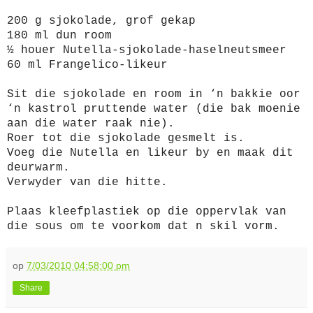
200 g sjokolade, grof gekap
180 ml dun room
½ houer Nutella-sjokolade-haselneutsmeer
60 ml Frangelico-likeur
Sit die sjokolade en room in ‘n bakkie oor
‘n kastrol pruttende water (die bak moenie
aan die water raak nie).
Roer tot die sjokolade gesmelt is.
Voeg die Nutella en likeur by en maak dit
deurwarm.
Verwyder van die hitte.
Plaas kleefplastiek op die oppervlak van
die sous om te voorkom dat n skil vorm.
op
7/03/2010 04:58:00 pm
Share