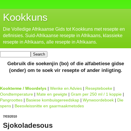
Kookkuns
Die Volledige Afrikaanse Gids tot Kookkuns met resepte en
definisies. Suid-Afrikaanse resepte in Afrikaans, klassieke
resepte in Afrikaans, alle resepte in Afrikaans.
Gebruik die soekenjin (bo) of die alfabetiese gidse
(onder) om te soek vir resepte of ander inligting.
Kookterme / Woordelys
|
Wenke en Advies
|
Resepteboeke
|
Oondtemperature
|
Mate en gewigte
|
Gram per 250 ml / 1 koppie
|
Pangroottes
|
Basiese kombuisgereedskap
|
Wynwoordeboek
|
Die
spens
|
Beesvleissnitte en gaarmaakmetodes
7/03/2010
Sjokoladesous