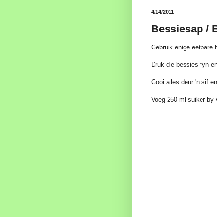
4/14/2011
Bessiesap / 
Gebruik enige eetbare b
Druk die bessies fyn en v
Gooi alles deur 'n sif en
Voeg 250 ml suiker by vi