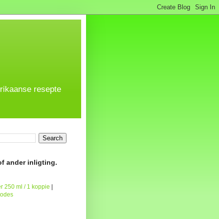
frikaanse resepte
f ander inligting.
r 250 ml / 1 koppie
|
todes