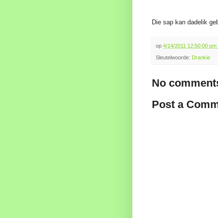
Die sap kan dadelik gebr
op
4/14/2011 12:50:00 pm
Sleutelwoorde:
Drankie
No comments
Post a Comm