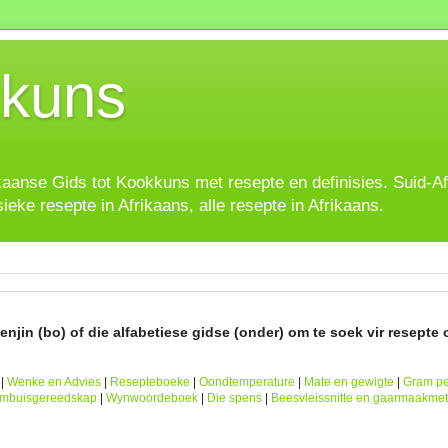
kuns
ikaanse Gids tot Kookkuns met resepte en definisies. Suid-A
sieke resepte in Afrikaans, alle resepte in Afrikaans.
njin (bo) of die alfabetiese gidse (onder) om te soek vir resepte o
|
Wenke en Advies
|
Resepteboeke
|
Oondtemperature
|
Mate en gewigte
|
Gram pe
ombuisgereedskap
|
Wynwoordeboek
|
Die spens
|
Beesvleissnitte en gaarmaakme