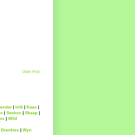
Older Post
ender
|
Inlê
|
Kaas
|
s
|
Seekos
|
Skaap
|
uis
|
Wild
|
Drankies
|
Wyn