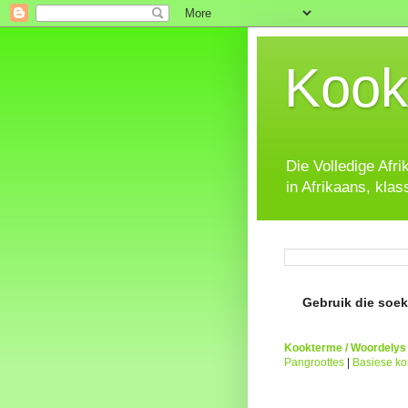
Kook
Die Volledige Afr
in Afrikaans, klas
Gebruik die soeke
Kookterme / Woordelys
Pangroottes
|
Basiese k