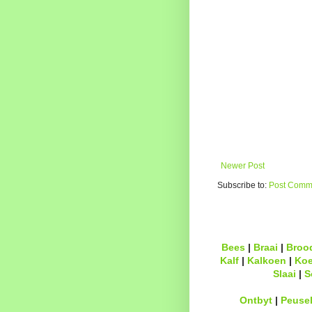
Newer Post
Subscribe to:
Post Comme
Bees
|
Braai
|
Broo
Kalf
|
Kalkoen
|
Ko
Slaai
|
S
Ontbyt
|
Peuse