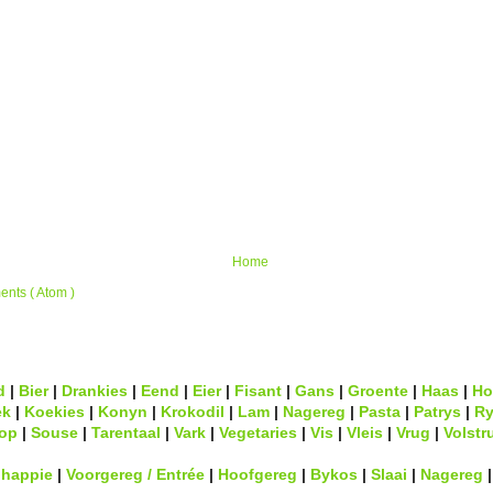
Home
nts ( Atom )
d
|
Bier
|
Drankies
|
Eend
|
Eier
|
Fisant
|
Gans
|
Groente
|
Haas
|
Ho
ek
|
Koekies
|
Konyn
|
Krokodil
|
Lam
|
Nagereg
|
Pasta
|
Patrys
|
Ry
op
|
Souse
|
Tarentaal
|
Vark
|
Vegetaries
|
Vis
|
Vleis
|
Vrug
|
Volstr
lhappie
|
Voorgereg / Entrée
|
Hoofgereg
|
Bykos
|
Slaai
|
Nagereg