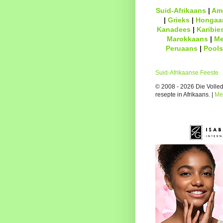
Suid-Afrikaans
|
Am
|
Grieks
|
Hongaa
Kanadees
|
Karibie
Marokkaans
|
Me
Peruaans
|
Pools
Suid-Afrikaanse Feeste
© 2008 - 2026 Die Volledi
resepte in Afrikaans. |
Me