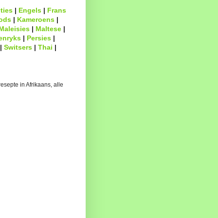
ties
|
Engels
|
Frans
ods
|
Kameroens
|
Maleisies
|
Maltese
|
enryks
|
Persies
|
|
Switsers
|
Thai
|
esepte in Afrikaans, alle