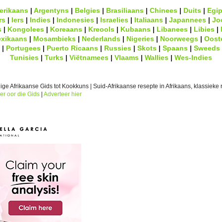
erikaans
|
Argentyns
|
Belgies
|
Brasiliaans
|
Chinees
|
Duits
|
Egip
rs
|
Iers
|
Indies
|
Indonesies
|
Israelies
|
Italiaans
|
Japannees
|
Jo
s
|
Kongolees
|
Koreaans
|
Kreools
|
Kubaans
|
Libanees
|
Libies
|
xikaans
|
Mosambieks
|
Nederlands
|
Nigeries
|
Noorweegs
|
Oost
|
Portugees
|
Puerto Ricaans
|
Russies
|
Skots
|
Spaans
|
Sweeds
Tunisies
|
Turks
|
Viëtnamees
|
Vlaams
|
Wallies
|
Wes-Indies
ge Afrikaanse Gids tot Kookkuns | Suid-Afrikaanse resepte in Afrikaans, klassieke r
er oor die Gids
|
Adverteer hier