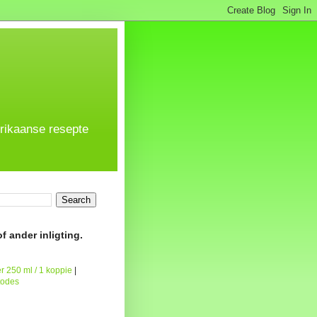
frikaanse resepte
f ander inligting.
r 250 ml / 1 koppie
|
todes