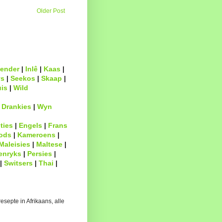
Older Post
ender
|
Inlê
|
Kaas
|
s
|
Seekos
|
Skaap
|
uis
|
Wild
|
Drankies
|
Wyn
ties
|
Engels
|
Frans
ods
|
Kameroens
|
Maleisies
|
Maltese
|
enryks
|
Persies
|
|
Switsers
|
Thai
|
esepte in Afrikaans, alle