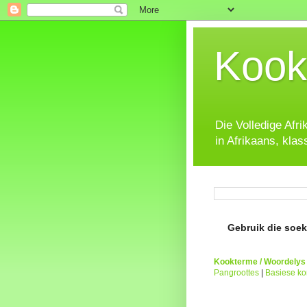
Kook
Die Volledige Afr
in Afrikaans, klas
Gebruik die soeke
Kookterme / Woordelys
Pangroottes
|
Basiese k