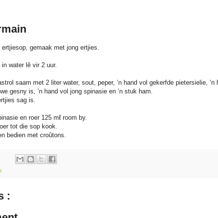
rmain
 ertjiesop, gemaak met jong ertjies.
in water lê vir 2 uur.
kastrol saam met 2 liter water, sout, peper, ’n hand vol gekerfde pietersielie, ’
kywe gesny is, ’n hand vol jong spinasie en ’n stuk ham.
rtjies sag is.
inasie en roer 125 mℓ room by.
roer tot die sop kook.
 en bedien met croûtons.
p
 :
ent