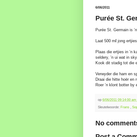
6/06/2011
Purée St. Ge
Purée St. Germain is ’n
Laat 500 mℓ jong ertjies 
Plaas die ertjies in ’n 
seldery, ’n ui wat in s
Kook dit stadig tot die e
Verwyder die ham en sp
Draai die hitte hoër en 
Roer ’n klont botter by
op
6/06/2011 09:14:00 am
Sleutelwoorde:
Frans
,
So
No comments
Post a Comm