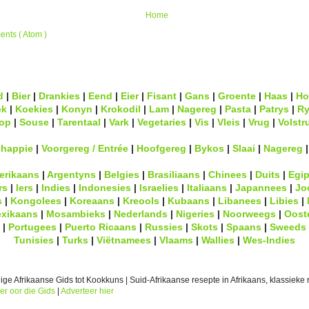
Home
nts ( Atom )
d
|
Bier
|
Drankies
|
Eend
|
Eier
|
Fisant
|
Gans
|
Groente
|
Haas
|
Ho
ek
|
Koekies
|
Konyn
|
Krokodil
|
Lam
|
Nagereg
|
Pasta
|
Patrys
|
Ry
op
|
Souse
|
Tarentaal
|
Vark
|
Vegetaries
|
Vis
|
Vleis
|
Vrug
|
Volstr
lhappie
|
Voorgereg / Entrée
|
Hoofgereg
|
Bykos
|
Slaai
|
Nagereg
erikaans
|
Argentyns
|
Belgies
|
Brasiliaans
|
Chinees
|
Duits
|
Egip
rs
|
Iers
|
Indies
|
Indonesies
|
Israelies
|
Italiaans
|
Japannees
|
Jo
s
|
Kongolees
|
Koreaans
|
Kreools
|
Kubaans
|
Libanees
|
Libies
|
xikaans
|
Mosambieks
|
Nederlands
|
Nigeries
|
Noorweegs
|
Oost
|
Portugees
|
Puerto Ricaans
|
Russies
|
Skots
|
Spaans
|
Sweeds
Tunisies
|
Turks
|
Viëtnamees
|
Vlaams
|
Wallies
|
Wes-Indies
ge Afrikaanse Gids tot Kookkuns | Suid-Afrikaanse resepte in Afrikaans, klassieke r
er oor die Gids
|
Adverteer hier