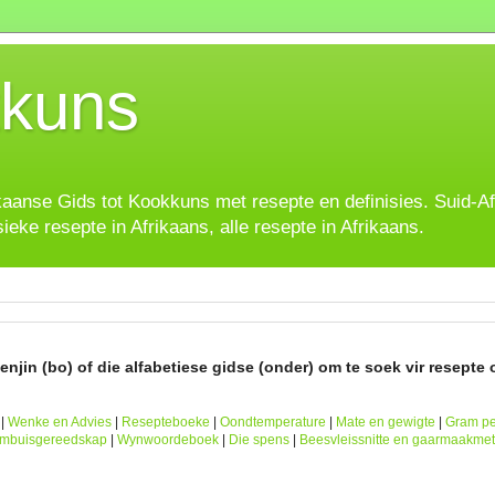
kuns
ikaanse Gids tot Kookkuns met resepte en definisies. Suid-A
sieke resepte in Afrikaans, alle resepte in Afrikaans.
njin (bo) of die alfabetiese gidse (onder) om te soek vir resepte o
|
Wenke en Advies
|
Resepteboeke
|
Oondtemperature
|
Mate en gewigte
|
Gram pe
ombuisgereedskap
|
Wynwoordeboek
|
Die spens
|
Beesvleissnitte en gaarmaakme