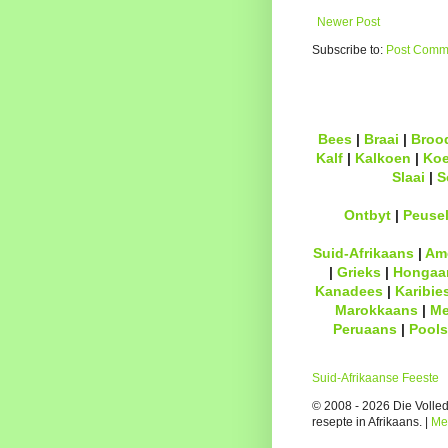
Newer Post
Subscribe to:
Post Comme
Bees
|
Braai
|
Broo
Kalf
|
Kalkoen
|
Ko
Slaai
|
S
Ontbyt
|
Peuse
Suid-Afrikaans
|
Am
|
Grieks
|
Hongaa
Kanadees
|
Karibie
Marokkaans
|
Me
Peruaans
|
Pools
Suid-Afrikaanse Feeste
© 2008 - 2026 Die Volledi
resepte in Afrikaans. |
Me