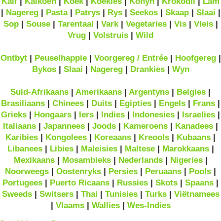
Kalf
|
Kalkoen
|
Koek
|
Koekies
|
Konyn
|
Krokodil
|
Lam
|
Nagereg
|
Pasta
|
Patrys
|
Rys
|
Seekos
|
Skaap
|
Slaai
|
Sop
|
Souse
|
Tarentaal
|
Vark
|
Vegetaries
|
Vis
|
Vleis
|
Vrug
|
Volstruis
|
Wild
Ontbyt
|
Peuselhappie
|
Voorgereg / Entrée
|
Hoofgereg
|
Bykos
|
Slaai
|
Nagereg
|
Drankies
|
Wyn
Suid-Afrikaans
|
Amerikaans
|
Argentyns
|
Belgies
|
Brasiliaans
|
Chinees
|
Duits
|
Egipties
|
Engels
|
Frans
|
Grieks
|
Hongaars
|
Iers
|
Indies
|
Indonesies
|
Israelies
|
Italiaans
|
Japannees
|
Joods
|
Kameroens
|
Kanadees
|
Karibies
|
Kongolees
|
Koreaans
|
Kreools
|
Kubaans
|
Libanees
|
Libies
|
Maleisies
|
Maltese
|
Marokkaans
|
Mexikaans
|
Mosambieks
|
Nederlands
|
Nigeries
|
Noorweegs
|
Oostenryks
|
Persies
|
Peruaans
|
Pools
|
Portugees
|
Puerto Ricaans
|
Russies
|
Skots
|
Spaans
|
Sweeds
|
Switsers
|
Thai
|
Tunisies
|
Turks
|
Viëtnamees
|
Vlaams
|
Wallies
|
Wes-Indies