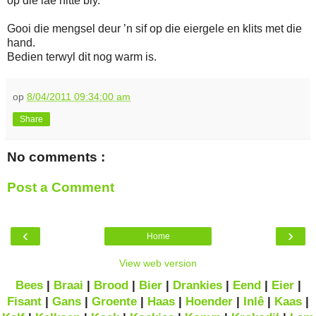
op die lae hitte bly.
Gooi die mengsel deur ’n sif op die eiergele en klits met die
hand.
Bedien terwyl dit nog warm is.
op
8/04/2011 09:34:00 am
Share
No comments :
Post a Comment
‹
›
Home
View web version
Bees
|
Braai
|
Brood
|
Bier
|
Drankies
|
Eend
|
Eier
|
Fisant
|
Gans
|
Groente
|
Haas
|
Hoender
|
Inlê
|
Kaas
|