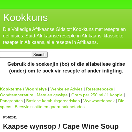
Kookkuns
Die Volledige Afrikaanse Gids tot Kookkuns met resepte en
definisies. Suid-Afrikaanse resepte in Afrikaans, klassieke
resepte in Afrikaans, alle resepte in Afrikaans.
Gebruik die soekenjin (bo) of die alfabetiese gidse
(onder) om te soek vir resepte of ander inligting.
Kookterme / Woordelys
|
Wenke en Advies
|
Resepteboeke
|
Oondtemperature
|
Mate en gewigte
|
Gram per 250 ml / 1 koppie
|
Pangroottes
|
Basiese kombuisgereedskap
|
Wynwoordeboek
|
Die
spens
|
Beesvleissnitte en gaarmaakmetodes
8/04/2011
Kaapse wynsop / Cape Wine Soup