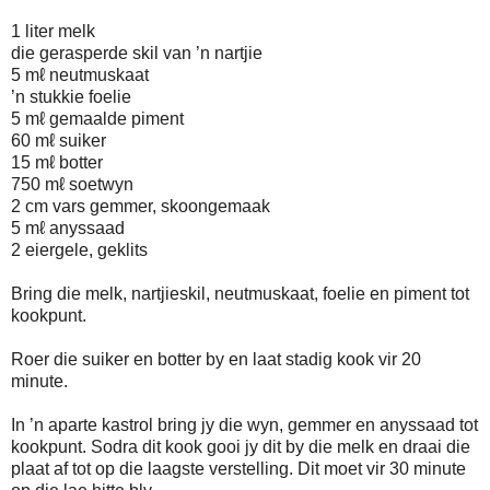
1 liter melk
die gerasperde skil van ’n nartjie
5 mℓ neutmuskaat
’n stukkie foelie
5 mℓ gemaalde piment
60 mℓ suiker
15 mℓ botter
750 mℓ soetwyn
2 cm vars gemmer, skoongemaak
5 mℓ anyssaad
2 eiergele, geklits
Bring die melk, nartjieskil, neutmuskaat, foelie en piment tot
kookpunt.
Roer die suiker en botter by en laat stadig kook vir 20
minute.
In ’n aparte kastrol bring jy die wyn, gemmer en anyssaad tot
kookpunt. Sodra dit kook gooi jy dit by die melk en draai die
plaat af tot op die laagste verstelling. Dit moet vir 30 minute