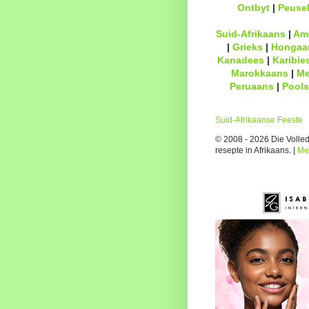
Ontbyt
|
Peuse
Suid-Afrikaans
|
Am
|
Grieks
|
Hongaa
Kanadees
|
Karibie
Marokkaans
|
Me
Peruaans
|
Pools
Suid-Afrikaanse Feeste
© 2008 - 2026 Die Volledi
resepte in Afrikaans. |
Me