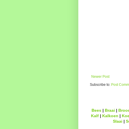
Newer Post
Subscribe to:
Post Comme
Bees
|
Braai
|
Broo
Kalf
|
Kalkoen
|
Ko
Slaai
|
S