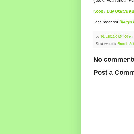
(foto © Real African Pu
Koop / Buy
Ukutya Kw
Lees meer oor
Ukutya 
op
3/14/2012 09:54:00 p
Sleutelwoorde:
Brood
,
Sui
No comments
Post a Comm