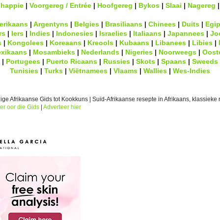
lhappie
|
Voorgereg / Entrée
|
Hoofgereg
|
Bykos
|
Slaai
|
Nagereg
erikaans
|
Argentyns
|
Belgies
|
Brasiliaans
|
Chinees
|
Duits
|
Egip
rs
|
Iers
|
Indies
|
Indonesies
|
Israelies
|
Italiaans
|
Japannees
|
Jo
s
|
Kongolees
|
Koreaans
|
Kreools
|
Kubaans
|
Libanees
|
Libies
|
xikaans
|
Mosambieks
|
Nederlands
|
Nigeries
|
Noorweegs
|
Oost
|
Portugees
|
Puerto Ricaans
|
Russies
|
Skots
|
Spaans
|
Sweeds
Tunisies
|
Turks
|
Viëtnamees
|
Vlaams
|
Wallies
|
Wes-Indies
ge Afrikaanse Gids tot Kookkuns | Suid-Afrikaanse resepte in Afrikaans, klassieke r
er oor die Gids
|
Adverteer hier