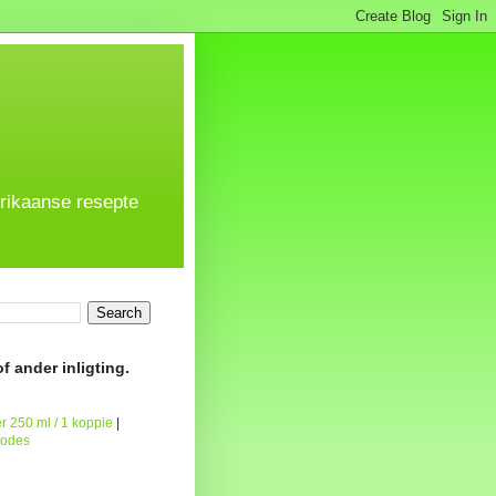
frikaanse resepte
f ander inligting.
r 250 ml / 1 koppie
|
todes