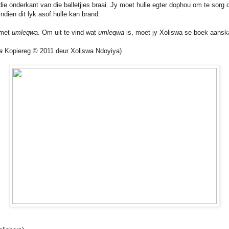
die onderkant van die balletjies braai. Jy moet hulle egter dophou om te sorg 
ndien dit lyk asof hulle kan brand.
 met
umleqwa
. Om uit te vind wat
umleqwa
is, moet jy Xoliswa se boek aansk
a
Kopiereg © 2011 deur Xoliswa Ndoyiya)