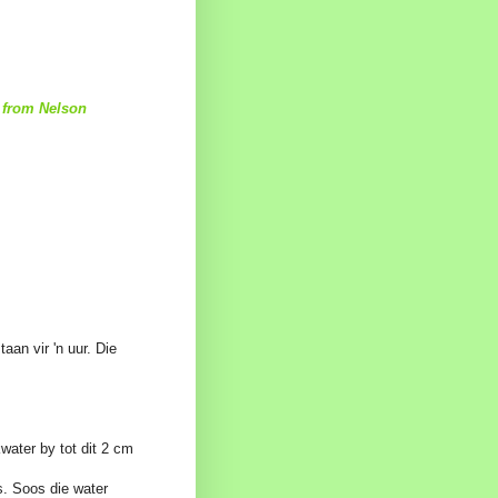
 from Nelson
aan vir 'n uur. Die
kwater by tot dit 2 cm
s. Soos die water