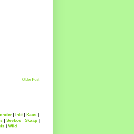
Older Post
ender
|
Inlê
|
Kaas
|
s
|
Seekos
|
Skaap
|
uis
|
Wild