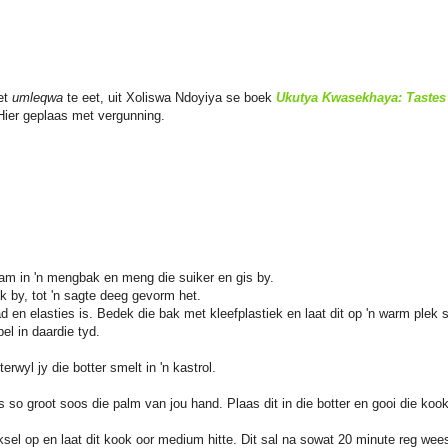
et
umleqwa
te eet, uit Xoliswa Ndoyiya se boek
Ukutya Kwasekhaya: Tastes
Hier geplaas met vergunning.
aam in 'n mengbak en meng die suiker en gis by.
ik by, tot 'n sagte deeg gevorm het.
ad en elasties is. Bedek die bak met kleefplastiek en laat dit op 'n warm plek st
el in daardie tyd.
erwyl jy die botter smelt in 'n kastrol.
es so groot soos die palm van jou hand. Plaas dit in die botter en gooi die koo
ksel op en laat dit kook oor medium hitte. Dit sal na sowat 20 minute reg wee