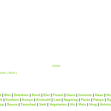
Home
nts ( Atom )
d
|
Bier
|
Drankies
|
Eend
|
Eier
|
Fisant
|
Gans
|
Groente
|
Haas
|
Ho
ek
|
Koekies
|
Konyn
|
Krokodil
|
Lam
|
Nagereg
|
Pasta
|
Patrys
|
Ry
op
|
Souse
|
Tarentaal
|
Vark
|
Vegetaries
|
Vis
|
Vleis
|
Vrug
|
Volstr