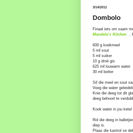
3/14/2012
Dombolo
Finaal iets om saam m
Mandela’s Kitchen
. 
600 g koekmeel
5 mℓ sout
5 mℓ suiker
10 g droë gis
625 mℓ louwarm water
30 mℓ botter
Sif die meel en sout s
Voeg die water geleidel
Knie die deeg tot dit gl
deeg behoort te verdubb
Kook water in jou ketel t
Rol die deeg in balletji
diep is.
Plaas die kastrol se de