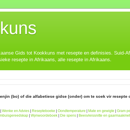
kuns
ikaanse Gids tot Kookkuns met resepte en definisies. Suid-A
sieke resepte in Afrikaans, alle resepte in Afrikaans.
njin (bo) of die alfabetiese gidse (onder) om te soek vir resepte o
|
Wenke en Advies
|
Resepteboeke
|
Oondtemperature
|
Mate en gewigte
|
Gram pe
ombuisgereedskap
|
Wynwoordeboek
|
Die spens
|
Beesvleissnitte en gaarmaakme