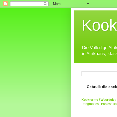
Kook
Die Volledige Afr
in Afrikaans, klas
Gebruik die soeke
Kookterme / Woordelys
Pangroottes
|
Basiese k