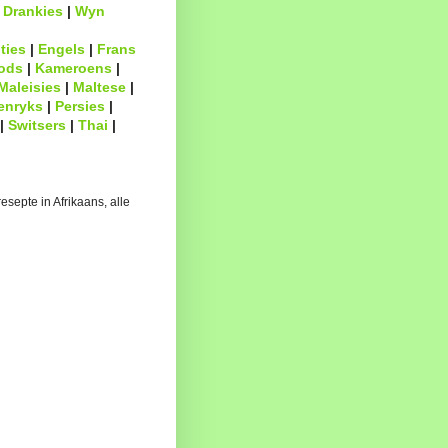
|
Drankies
|
Wyn
ties
|
Engels
|
Frans
ods
|
Kameroens
|
Maleisies
|
Maltese
|
enryks
|
Persies
|
|
Switsers
|
Thai
|
esepte in Afrikaans, alle