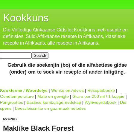
Kookkuns
Die Volledige Afrikaanse Gids tot Kookkuns met resepte en
definisies. Suid-Afrikaanse resepte in Afrikaans, klassieke
resepte in Afrikaans, alle resepte in Afrikaans.
Gebruik die soekenjin (bo) of die alfabetiese gidse
(onder) om te soek vir resepte of ander inligting.
Kookterme / Woordelys
|
Wenke en Advies
|
Resepteboeke
|
Oondtemperature
|
Mate en gewigte
|
Gram per 250 ml / 1 koppie
|
Pangroottes
|
Basiese kombuisgereedskap
|
Wynwoordeboek
|
Die
spens
|
Beesvleissnitte en gaarmaakmetodes
6/27/2012
Maklike Black Forest