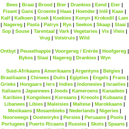
Bees
|
Braai
|
Brood
|
Bier
|
Drankies
|
Eend
|
Eier
|
Fisant
|
Gans
|
Groente
|
Haas
|
Hoender
|
Inlê
|
Kaas
|
Kalf
|
Kalkoen
|
Koek
|
Koekies
|
Konyn
|
Krokodil
|
Lam
|
Nagereg
|
Pasta
|
Patrys
|
Rys
|
Seekos
|
Skaap
|
Slaai
|
Sop
|
Souse
|
Tarentaal
|
Vark
|
Vegetaries
|
Vis
|
Vleis
|
Vrug
|
Volstruis
|
Wild
Ontbyt
|
Peuselhappie
|
Voorgereg / Entrée
|
Hoofgereg
|
Bykos
|
Slaai
|
Nagereg
|
Drankies
|
Wyn
Suid-Afrikaans
|
Amerikaans
|
Argentyns
|
Belgies
|
Brasiliaans
|
Chinees
|
Duits
|
Egipties
|
Engels
|
Frans
|
Grieks
|
Hongaars
|
Iers
|
Indies
|
Indonesies
|
Israelies
|
Italiaans
|
Japannees
|
Joods
|
Kameroens
|
Kanadees
|
Karibies
|
Kongolees
|
Koreaans
|
Kreools
|
Kubaans
|
Libanees
|
Libies
|
Maleisies
|
Maltese
|
Marokkaans
|
Mexikaans
|
Mosambieks
|
Nederlands
|
Nigeries
|
Noorweegs
|
Oostenryks
|
Persies
|
Peruaans
|
Pools
|
Portugees
|
Puerto Ricaans
|
Russies
|
Skots
|
Spaans
|