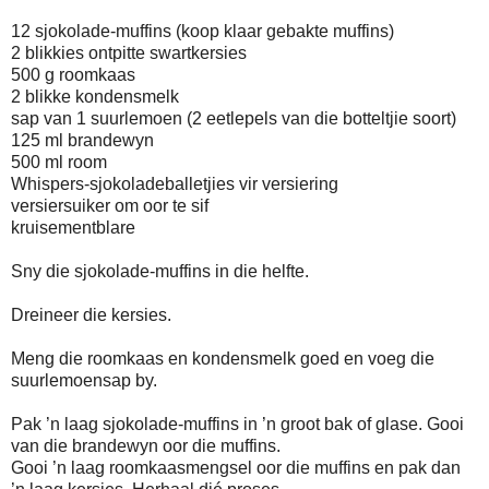
12 sjokolade-muffins (koop klaar gebakte muffins)
2 blikkies ontpitte swartkersies
500 g roomkaas
2 blikke kondensmelk
sap van 1 suurlemoen (2 eetlepels van die botteltjie soort)
125 ml brandewyn
500 ml room
Whispers-sjokoladeballetjies vir versiering
versiersuiker om oor te sif
kruisementblare
Sny die sjokolade-muffins in die helfte.
Dreineer die kersies.
Meng die roomkaas en kondensmelk goed en voeg die
suurlemoensap by.
Pak ’n laag sjokolade-muffins in ’n groot bak of glase. Gooi
van die brandewyn oor die muffins.
Gooi ’n laag roomkaasmengsel oor die muffins en pak dan