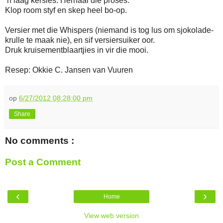
’n laag kersies. Herhaal dié proses.
Klop room styf en skep heel bo-op.
Versier met die Whispers (niemand is tog lus om sjokolade-
krulle te maak nie), en sif versiersuiker oor.
Druk kruisementblaartjies in vir die mooi.
Resep: Okkie C. Jansen van Vuuren
op
6/27/2012 08:28:00 pm
Share
No comments :
Post a Comment
‹
›
Home
View web version