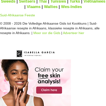
Sweeds
|
Switsers
|
Thai
|
Tunisies
|
Turks
|
Viëtnamees
|
Vlaams
|
Wallies
|
Wes-Indies
Suid-Afrikaanse Feeste
© 2008 - 2026 Die Volledige Afrikaanse Gids tot Kookkuns | Suid-
Afrikaanse resepte in Afrikaans, klassieke resepte in Afrikaans, alle
resepte in Afrikaans. |
Meer oor die Gids
|
Adverteer hier