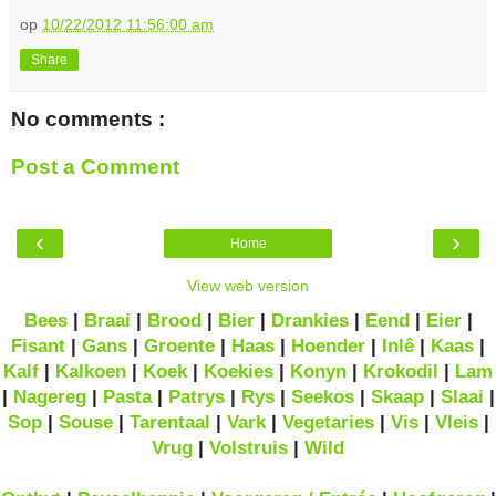
op
10/22/2012 11:56:00 am
Share
No comments :
Post a Comment
‹
›
Home
View web version
Bees
|
Braai
|
Brood
|
Bier
|
Drankies
|
Eend
|
Eier
|
Fisant
|
Gans
|
Groente
|
Haas
|
Hoender
|
Inlê
|
Kaas
|
Kalf
|
Kalkoen
|
Koek
|
Koekies
|
Konyn
|
Krokodil
|
Lam
|
Nagereg
|
Pasta
|
Patrys
|
Rys
|
Seekos
|
Skaap
|
Slaai
|
Sop
|
Souse
|
Tarentaal
|
Vark
|
Vegetaries
|
Vis
|
Vleis
|
Vrug
|
Volstruis
|
Wild