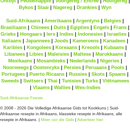
Ontbyt
|
Peuselhappie
|
Voorgereg / Entrée
|
Hoofgereg
|
Bykos
|
Slaai
|
Nagereg
|
Drankies
|
Wyn
Suid-Afrikaans
|
Amerikaans
|
Argentyns
|
Belgies
|
Brasiliaans
|
Chinees
|
Duits
|
Egipties
|
Engels
|
Frans
|
Grieks
|
Hongaars
|
Iers
|
Indies
|
Indonesies
|
Israelies
|
Italiaans
|
Japannees
|
Joods
|
Kameroens
|
Kanadees
|
Karibies
|
Kongolees
|
Koreaans
|
Kreools
|
Kubaans
|
Libanees
|
Libies
|
Maleisies
|
Maltese
|
Marokkaans
|
Mexikaans
|
Mosambieks
|
Nederlands
|
Nigeries
|
Noorweegs
|
Oostenryks
|
Persies
|
Peruaans
|
Pools
|
Portugees
|
Puerto Ricaans
|
Russies
|
Skots
|
Spaans
|
Sweeds
|
Switsers
|
Thai
|
Tunisies
|
Turks
|
Viëtnamees
|
Vlaams
|
Wallies
|
Wes-Indies
Suid-Afrikaanse Feeste
© 2008 - 2026 Die Volledige Afrikaanse Gids tot Kookkuns | Suid-
Afrikaanse resepte in Afrikaans, klassieke resepte in Afrikaans, alle
resepte in Afrikaans. |
Meer oor die Gids
|
Adverteer hier