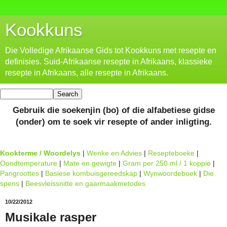
Kookkuns
Die Volledige Afrikaanse Gids tot Kookkuns met resepte en
definisies. Suid-Afrikaanse resepte in Afrikaans, klassieke
resepte in Afrikaans, alle resepte in Afrikaans.
Gebruik die soekenjin (bo) of die alfabetiese gidse
(onder) om te soek vir resepte of ander inligting.
Kookterme / Woordelys
|
Wenke en Advies
|
Resepteboeke
|
Oondtemperature
|
Mate en gewigte
|
Gram per 250 ml / 1 koppie
|
Pangroottes
|
Basiese kombuisgereedskap
|
Wynwoordeboek
|
Die
spens
|
Beesvleissnitte en gaarmaakmetodes
10/22/2012
Musikale rasper