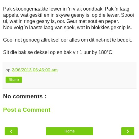
Pak skoongemaakte lewer in 'n vlak oondbak. Pak 'n laag
appels, wat geskil en in skywe gesny is, op die lewer. Strooi
ui, wat in ringe gesny is, oor. Geur met sout en peper.
Nou volg 'n laaste laag van spek, wat in blokkies geknip is.
Gooi net genoeg aftreksel oor alles om dit net-net te bedek.
Sit die bak se deksel op en bak vir 1 uur by 180°C.
op
2/06/2013 06:46:00 am
Share
No comments :
Post a Comment
‹
›
Home