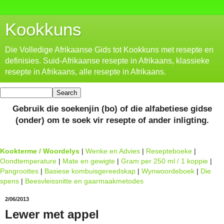
Kookkuns
Die Volledige Afrikaanse Gids tot Kookkuns met resepte en
definisies. Suid-Afrikaanse resepte in Afrikaans, klassieke
resepte in Afrikaans, alle resepte in Afrikaans.
Gebruik die soekenjin (bo) of die alfabetiese gidse
(onder) om te soek vir resepte of ander inligting.
Kookterme / Woordelys
|
Wenke en Advies
|
Resepteboeke
|
Oondtemperature
|
Mate en gewigte
|
Gram per 250 ml / 1 koppie
|
Pangroottes
|
Basiese kombuisgereedskap
|
Wynwoordeboek
|
Die
spens
|
Beesvleissnitte en gaarmaakmetodes
2/06/2013
Lewer met appel