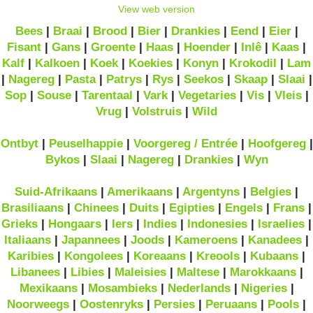
View web version
Bees
|
Braai
|
Brood
|
Bier
|
Drankies
|
Eend
|
Eier
|
Fisant
|
Gans
|
Groente
|
Haas
|
Hoender
|
Inlê
|
Kaas
|
Kalf
|
Kalkoen
|
Koek
|
Koekies
|
Konyn
|
Krokodil
|
Lam
|
Nagereg
|
Pasta
|
Patrys
|
Rys
|
Seekos
|
Skaap
|
Slaai
|
Sop
|
Souse
|
Tarentaal
|
Vark
|
Vegetaries
|
Vis
|
Vleis
|
Vrug
|
Volstruis
|
Wild
Ontbyt
|
Peuselhappie
|
Voorgereg / Entrée
|
Hoofgereg
|
Bykos
|
Slaai
|
Nagereg
|
Drankies
|
Wyn
Suid-Afrikaans
|
Amerikaans
|
Argentyns
|
Belgies
|
Brasiliaans
|
Chinees
|
Duits
|
Egipties
|
Engels
|
Frans
|
Grieks
|
Hongaars
|
Iers
|
Indies
|
Indonesies
|
Israelies
|
Italiaans
|
Japannees
|
Joods
|
Kameroens
|
Kanadees
|
Karibies
|
Kongolees
|
Koreaans
|
Kreools
|
Kubaans
|
Libanees
|
Libies
|
Maleisies
|
Maltese
|
Marokkaans
|
Mexikaans
|
Mosambieks
|
Nederlands
|
Nigeries
|
Noorweegs
|
Oostenryks
|
Persies
|
Peruaans
|
Pools
|