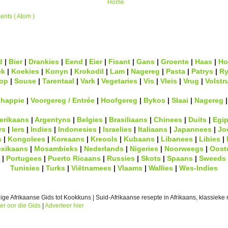
Home
nts ( Atom )
d
|
Bier
|
Drankies
|
Eend
|
Eier
|
Fisant
|
Gans
|
Groente
|
Haas
|
Ho
ek
|
Koekies
|
Konyn
|
Krokodil
|
Lam
|
Nagereg
|
Pasta
|
Patrys
|
Ry
op
|
Souse
|
Tarentaal
|
Vark
|
Vegetaries
|
Vis
|
Vleis
|
Vrug
|
Volstr
lhappie
|
Voorgereg / Entrée
|
Hoofgereg
|
Bykos
|
Slaai
|
Nagereg
erikaans
|
Argentyns
|
Belgies
|
Brasiliaans
|
Chinees
|
Duits
|
Egip
rs
|
Iers
|
Indies
|
Indonesies
|
Israelies
|
Italiaans
|
Japannees
|
Jo
s
|
Kongolees
|
Koreaans
|
Kreools
|
Kubaans
|
Libanees
|
Libies
|
xikaans
|
Mosambieks
|
Nederlands
|
Nigeries
|
Noorweegs
|
Oost
|
Portugees
|
Puerto Ricaans
|
Russies
|
Skots
|
Spaans
|
Sweeds
Tunisies
|
Turks
|
Viëtnamees
|
Vlaams
|
Wallies
|
Wes-Indies
ge Afrikaanse Gids tot Kookkuns | Suid-Afrikaanse resepte in Afrikaans, klassieke r
er oor die Gids
|
Adverteer hier