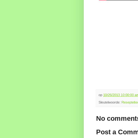
op
10/26/2013 10:00:00 
Sleutelwoorde:
Reseptebo
No comments
Post a Comm