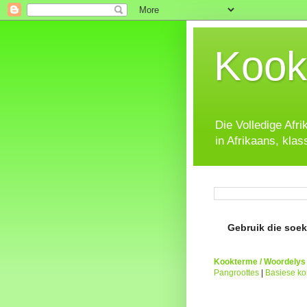
Kook
Die Volledige Afr
in Afrikaans, klas
Gebruik die soeke
Kookterme / Woordelys
Pangroottes
|
Basiese k