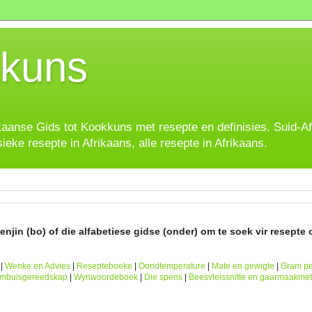
kuns
ikaanse Gids tot Kookkuns met resepte en definisies. Suid-A
sieke resepte in Afrikaans, alle resepte in Afrikaans.
njin (bo) of die alfabetiese gidse (onder) om te soek vir resepte o
|
Wenke en Advies
|
Resepteboeke
|
Oondtemperature
|
Mate en gewigte
|
Gram pe
ombuisgereedskap
|
Wynwoordeboek
|
Die spens
|
Beesvleissnitte en gaarmaakme