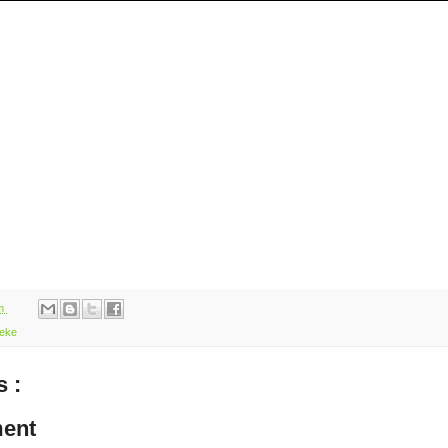
am
eke
 :
ent