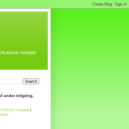
frikaanse resepte
f ander inligting.
r 250 ml / 1 koppie
|
todes