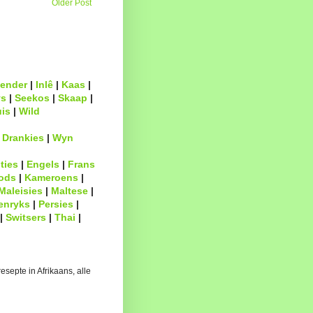
Older Post
ender
|
Inlê
|
Kaas
|
s
|
Seekos
|
Skaap
|
uis
|
Wild
|
Drankies
|
Wyn
ties
|
Engels
|
Frans
ods
|
Kameroens
|
Maleisies
|
Maltese
|
enryks
|
Persies
|
|
Switsers
|
Thai
|
esepte in Afrikaans, alle