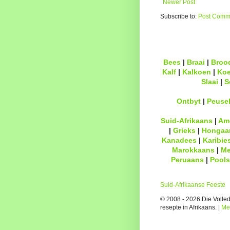
Newer Post
Subscribe to:
Post Comme
Bees
|
Braai
|
Broo
Kalf
|
Kalkoen
|
Ko
Slaai
|
S
Ontbyt
|
Peuse
Suid-Afrikaans
|
Am
|
Grieks
|
Hongaa
Kanadees
|
Karibie
Marokkaans
|
Me
Peruaans
|
Pools
Suid-Afrikaanse Feeste
© 2008 - 2026 Die Volledi
resepte in Afrikaans. |
Me