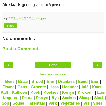
Die slaai is genoeg vir 4 tot 6 persone.
op
12/18/2013 12:43:00 pm
Share
No comments :
Post a Comment
‹
›
Home
View web version
Bees
|
Braai
|
Brood
|
Bier
|
Drankies
|
Eend
|
Eier
|
Fisant
|
Gans
|
Groente
|
Haas
|
Hoender
|
Inlê
|
Kaas
|
Kalf
|
Kalkoen
|
Koek
|
Koekies
|
Konyn
|
Krokodil
|
Lam
|
Nagereg
|
Pasta
|
Patrys
|
Rys
|
Seekos
|
Skaap
|
Slaai
|
Sop
|
Souse
|
Tarentaal
|
Vark
|
Vegetaries
|
Vis
|
Vleis
|