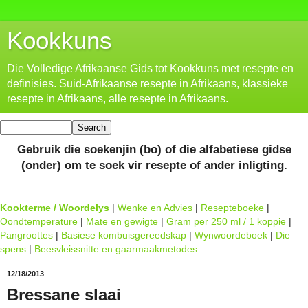
Kookkuns
Die Volledige Afrikaanse Gids tot Kookkuns met resepte en
definisies. Suid-Afrikaanse resepte in Afrikaans, klassieke
resepte in Afrikaans, alle resepte in Afrikaans.
Gebruik die soekenjin (bo) of die alfabetiese gidse
(onder) om te soek vir resepte of ander inligting.
Kookterme / Woordelys
|
Wenke en Advies
|
Resepteboeke
|
Oondtemperature
|
Mate en gewigte
|
Gram per 250 ml / 1 koppie
|
Pangroottes
|
Basiese kombuisgereedskap
|
Wynwoordeboek
|
Die
spens
|
Beesvleissnitte en gaarmaakmetodes
12/18/2013
Bressane slaai