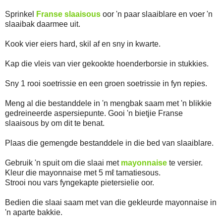
Sprinkel
Franse slaaisous
oor 'n paar slaaiblare en voer 'n
slaaibak daarmee uit.
Kook vier eiers hard, skil af en sny in kwarte.
Kap die vleis van vier gekookte hoenderborsie in stukkies.
Sny 1 rooi soetrissie en een groen soetrissie in fyn repies.
Meng al die bestanddele in 'n mengbak saam met 'n blikkie
gedreineerde aspersiepunte. Gooi 'n bietjie Franse
slaaisous by om dit te benat.
Plaas die gemengde bestanddele in die bed van slaaiblare.
Gebruik 'n spuit om die slaai met
mayonnaise
te versier.
Kleur die mayonnaise met 5 mℓ tamatiesous.
Strooi nou vars fyngekapte pietersielie oor.
Bedien die slaai saam met van die gekleurde mayonnaise in
'n aparte bakkie.