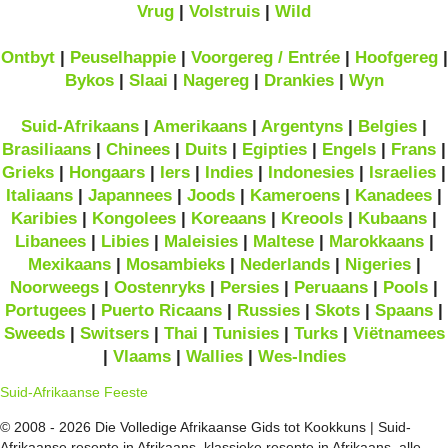
Vrug
|
Volstruis
|
Wild
Ontbyt
|
Peuselhappie
|
Voorgereg / Entrée
|
Hoofgereg
|
Bykos
|
Slaai
|
Nagereg
|
Drankies
|
Wyn
Suid-Afrikaans
|
Amerikaans
|
Argentyns
|
Belgies
|
Brasiliaans
|
Chinees
|
Duits
|
Egipties
|
Engels
|
Frans
|
Grieks
|
Hongaars
|
Iers
|
Indies
|
Indonesies
|
Israelies
|
Italiaans
|
Japannees
|
Joods
|
Kameroens
|
Kanadees
|
Karibies
|
Kongolees
|
Koreaans
|
Kreools
|
Kubaans
|
Libanees
|
Libies
|
Maleisies
|
Maltese
|
Marokkaans
|
Mexikaans
|
Mosambieks
|
Nederlands
|
Nigeries
|
Noorweegs
|
Oostenryks
|
Persies
|
Peruaans
|
Pools
|
Portugees
|
Puerto Ricaans
|
Russies
|
Skots
|
Spaans
|
Sweeds
|
Switsers
|
Thai
|
Tunisies
|
Turks
|
Viëtnamees
|
Vlaams
|
Wallies
|
Wes-Indies
Suid-Afrikaanse Feeste
© 2008 - 2026 Die Volledige Afrikaanse Gids tot Kookkuns | Suid-
Afrikaanse resepte in Afrikaans, klassieke resepte in Afrikaans, alle