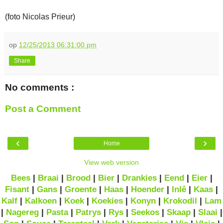
(foto Nicolas Prieur)
op
12/25/2013 06:31:00 pm
Share
No comments :
Post a Comment
‹
›
Home
View web version
Bees
|
Braai
|
Brood
|
Bier
|
Drankies
|
Eend
|
Eier
|
Fisant
|
Gans
|
Groente
|
Haas
|
Hoender
|
Inlê
|
Kaas
|
Kalf
|
Kalkoen
|
Koek
|
Koekies
|
Konyn
|
Krokodil
|
Lam
|
Nagereg
|
Pasta
|
Patrys
|
Rys
|
Seekos
|
Skaap
|
Slaai
|