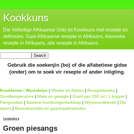
Kookkuns
Die Volledige Afrikaanse Gids tot Kookkuns met resepte en
definisies. Suid-Afrikaanse resepte in Afrikaans, klassieke
resepte in Afrikaans, alle resepte in Afrikaans.
Gebruik die soekenjin (bo) of die alfabetiese gidse
(onder) om te soek vir resepte of ander inligting.
Kookterme / Woordelys
|
Wenke en Advies
|
Resepteboeke
|
Oondtemperature
|
Mate en gewigte
|
Gram per 250 ml / 1 koppie
|
Pangroottes
|
Basiese kombuisgereedskap
|
Wynwoordeboek
|
Die
spens
|
Beesvleissnitte en gaarmaakmetodes
12/25/2013
Groen piesangs