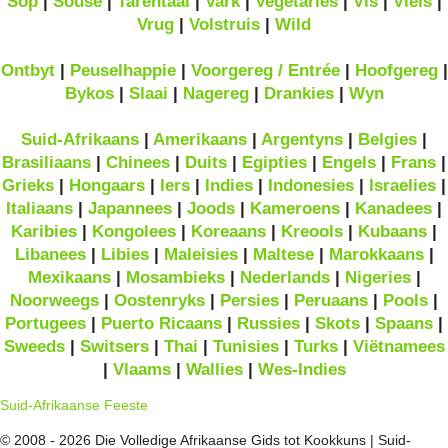
Sop
|
Souse
|
Tarentaal
|
Vark
|
Vegetaries
|
Vis
|
Vleis
|
Vrug
|
Volstruis
|
Wild
Ontbyt
|
Peuselhappie
|
Voorgereg / Entrée
|
Hoofgereg
|
Bykos
|
Slaai
|
Nagereg
|
Drankies
|
Wyn
Suid-Afrikaans
|
Amerikaans
|
Argentyns
|
Belgies
|
Brasiliaans
|
Chinees
|
Duits
|
Egipties
|
Engels
|
Frans
|
Grieks
|
Hongaars
|
Iers
|
Indies
|
Indonesies
|
Israelies
|
Italiaans
|
Japannees
|
Joods
|
Kameroens
|
Kanadees
|
Karibies
|
Kongolees
|
Koreaans
|
Kreools
|
Kubaans
|
Libanees
|
Libies
|
Maleisies
|
Maltese
|
Marokkaans
|
Mexikaans
|
Mosambieks
|
Nederlands
|
Nigeries
|
Noorweegs
|
Oostenryks
|
Persies
|
Peruaans
|
Pools
|
Portugees
|
Puerto Ricaans
|
Russies
|
Skots
|
Spaans
|
Sweeds
|
Switsers
|
Thai
|
Tunisies
|
Turks
|
Viëtnamees
|
Vlaams
|
Wallies
|
Wes-Indies
Suid-Afrikaanse Feeste
© 2008 - 2026 Die Volledige Afrikaanse Gids tot Kookkuns | Suid-