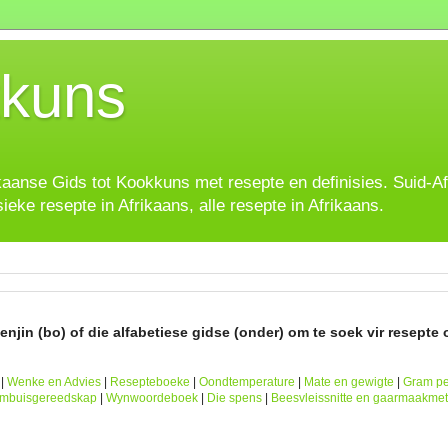
kuns
ikaanse Gids tot Kookkuns met resepte en definisies. Suid-A
sieke resepte in Afrikaans, alle resepte in Afrikaans.
njin (bo) of die alfabetiese gidse (onder) om te soek vir resepte o
|
Wenke en Advies
|
Resepteboeke
|
Oondtemperature
|
Mate en gewigte
|
Gram pe
ombuisgereedskap
|
Wynwoordeboek
|
Die spens
|
Beesvleissnitte en gaarmaakme