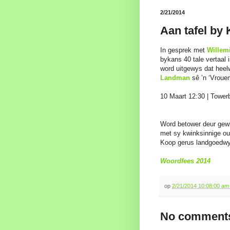
2/21/2014
Aan tafel by
In gesprek met
Willem
bykans 40 tale vertaal i
word uitgewys dat heel
Landman
sê ’n ‘Vrouem
10 Maart 12:30 | Tower
Word betower deur gewi
met sy kwinksinnige ouw
Koop gerus landgoedwyn
Woordfees 2014
op
2/21/2014 10:08:00 a
No comments