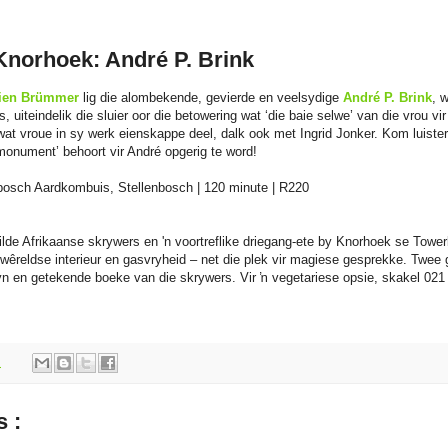
 Knorhoek: André P. Brink
ien Brümmer
lig die alombekende, gevierde en veelsydige
André P. Brink
, 
s, uiteindelik die sluier oor die betowering wat ‘die baie selwe’ van die vrou v
wat vroue in sy werk eienskappe deel, dalk ook met Ingrid Jonker. Kom luist
onument’ behoort vir André opgerig te word!
bosch Aardkombuis, Stellenbosch | 120 minute | R220
lde Afrikaanse skrywers en 'n voortreflike driegang-ete by Knorhoek se Tow
êreldse interieur en gasvryheid – net die plek vir magiese gesprekke. Twee g
 en getekende boeke van die skrywers. Vir ŉ vegetariese opsie, skakel 021
m
 :