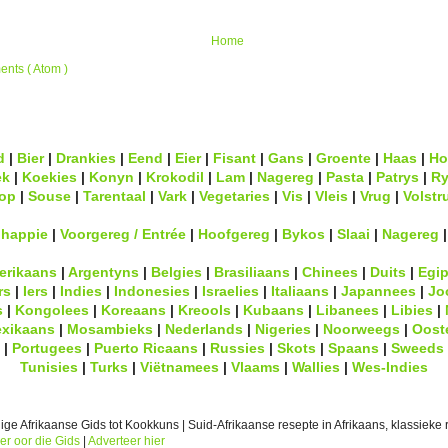
Home
nts ( Atom )
d
|
Bier
|
Drankies
|
Eend
|
Eier
|
Fisant
|
Gans
|
Groente
|
Haas
|
Ho
ek
|
Koekies
|
Konyn
|
Krokodil
|
Lam
|
Nagereg
|
Pasta
|
Patrys
|
Ry
op
|
Souse
|
Tarentaal
|
Vark
|
Vegetaries
|
Vis
|
Vleis
|
Vrug
|
Volstr
lhappie
|
Voorgereg / Entrée
|
Hoofgereg
|
Bykos
|
Slaai
|
Nagereg
erikaans
|
Argentyns
|
Belgies
|
Brasiliaans
|
Chinees
|
Duits
|
Egip
rs
|
Iers
|
Indies
|
Indonesies
|
Israelies
|
Italiaans
|
Japannees
|
Jo
s
|
Kongolees
|
Koreaans
|
Kreools
|
Kubaans
|
Libanees
|
Libies
|
xikaans
|
Mosambieks
|
Nederlands
|
Nigeries
|
Noorweegs
|
Oost
|
Portugees
|
Puerto Ricaans
|
Russies
|
Skots
|
Spaans
|
Sweeds
Tunisies
|
Turks
|
Viëtnamees
|
Vlaams
|
Wallies
|
Wes-Indies
ge Afrikaanse Gids tot Kookkuns | Suid-Afrikaanse resepte in Afrikaans, klassieke r
er oor die Gids
|
Adverteer hier