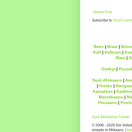
Newer Post
Subscribe to:
Post Comme
Bees
|
Braai
|
Broo
Kalf
|
Kalkoen
|
Ko
Slaai
|
S
Ontbyt
|
Peuse
Suid-Afrikaans
|
Am
|
Grieks
|
Hongaa
Kanadees
|
Karibie
Marokkaans
|
Me
Peruaans
|
Pools
Suid-Afrikaanse Feeste
© 2008 - 2026 Die Volledi
resepte in Afrikaans. |
Me