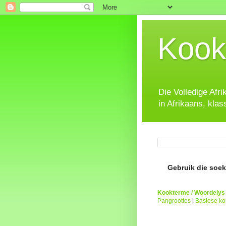
Kook
Die Volledige Afr
in Afrikaans, klas
Gebruik die soeke
Kookterme / Woordelys
Pangroottes
|
Basiese k