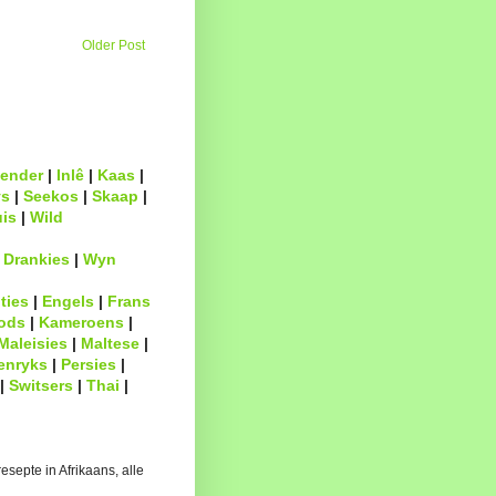
Older Post
ender
|
Inlê
|
Kaas
|
s
|
Seekos
|
Skaap
|
uis
|
Wild
|
Drankies
|
Wyn
ties
|
Engels
|
Frans
ods
|
Kameroens
|
Maleisies
|
Maltese
|
enryks
|
Persies
|
|
Switsers
|
Thai
|
esepte in Afrikaans, alle