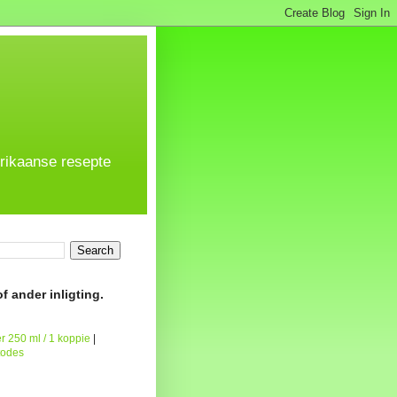
frikaanse resepte
f ander inligting.
r 250 ml / 1 koppie
|
todes