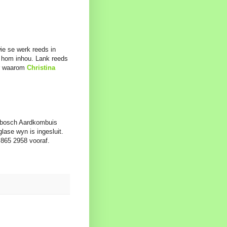
wie se werk reeds in
ir hom inhou. Lank reeds
er waarom
Christina
erbosch Aardkombuis
lase wyn is ingesluit.
 865 2958 vooraf.