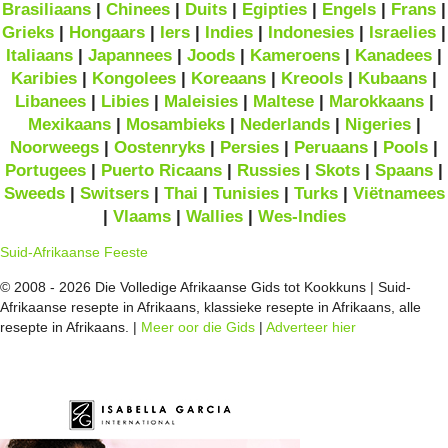
Brasiliaans
|
Chinees
|
Duits
|
Egipties
|
Engels
|
Frans
|
Grieks
|
Hongaars
|
Iers
|
Indies
|
Indonesies
|
Israelies
|
Italiaans
|
Japannees
|
Joods
|
Kameroens
|
Kanadees
|
Karibies
|
Kongolees
|
Koreaans
|
Kreools
|
Kubaans
|
Libanees
|
Libies
|
Maleisies
|
Maltese
|
Marokkaans
|
Mexikaans
|
Mosambieks
|
Nederlands
|
Nigeries
|
Noorweegs
|
Oostenryks
|
Persies
|
Peruaans
|
Pools
|
Portugees
|
Puerto Ricaans
|
Russies
|
Skots
|
Spaans
|
Sweeds
|
Switsers
|
Thai
|
Tunisies
|
Turks
|
Viëtnamees
|
Vlaams
|
Wallies
|
Wes-Indies
Suid-Afrikaanse Feeste
© 2008 - 2026 Die Volledige Afrikaanse Gids tot Kookkuns | Suid-
Afrikaanse resepte in Afrikaans, klassieke resepte in Afrikaans, alle
resepte in Afrikaans. |
Meer oor die Gids
|
Adverteer hier