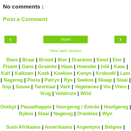
No comments :
Post a Comment
‹
›
Home
View web version
Bees
|
Braai
|
Brood
|
Bier
|
Drankies
|
Eend
|
Eier
|
Fisant
|
Gans
|
Groente
|
Haas
|
Hoender
|
Inlê
|
Kaas
|
Kalf
|
Kalkoen
|
Koek
|
Koekies
|
Konyn
|
Krokodil
|
Lam
|
Nagereg
|
Pasta
|
Patrys
|
Rys
|
Seekos
|
Skaap
|
Slaai
|
Sop
|
Souse
|
Tarentaal
|
Vark
|
Vegetaries
|
Vis
|
Vleis
|
Vrug
|
Volstruis
|
Wild
Ontbyt
|
Peuselhappie
|
Voorgereg / Entrée
|
Hoofgereg
|
Bykos
|
Slaai
|
Nagereg
|
Drankies
|
Wyn
Suid-Afrikaans
|
Amerikaans
|
Argentyns
|
Belgies
|