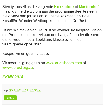
Sien jy jouself as die volgende
Kokkedoor
of
Masterchef
,
maar kry nie die tyd om aan die programme deel te neem
nie? Skryf dan jouself en jou beste kokmaat in vir die
Kosaffêre Wonder Wedloop-kompetisie in De Rust.
Of kry ’n Smakie van De Rust se wonderlike kosprodukte op
die Proe-taxi, neem deel aan ons Langtafel onder die sterre-
ete, of woon ’n paar kookkuns-klasse by, om jou
vaardighede op te knap.
Kospret vir enige smulpaap.
Vir meer inligting gaan na
www.oudtshoorn.com
of
www.derust.org.za
.
KKNK 2014
op
3/21/2014 11:57:00 am
Share