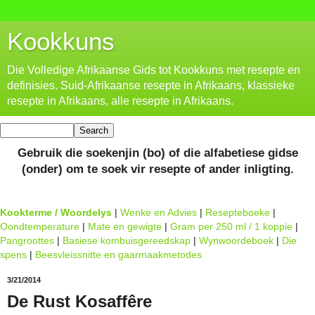
Kookkuns
Die Volledige Afrikaanse Gids tot Kookkuns met resepte en
definisies. Suid-Afrikaanse resepte in Afrikaans, klassieke
resepte in Afrikaans, alle resepte in Afrikaans.
Gebruik die soekenjin (bo) of die alfabetiese gidse
(onder) om te soek vir resepte of ander inligting.
Kookterme / Woordelys
|
Wenke en Advies
|
Resepteboeke
|
Oondtemperature
|
Mate en gewigte
|
Gram per 250 ml / 1 koppie
|
Pangroottes
|
Basiese kombuisgereedskap
|
Wynwoordeboek
|
Die
spens
|
Beesvleissnitte en gaarmaakmetodes
3/21/2014
De Rust Kosaffêre