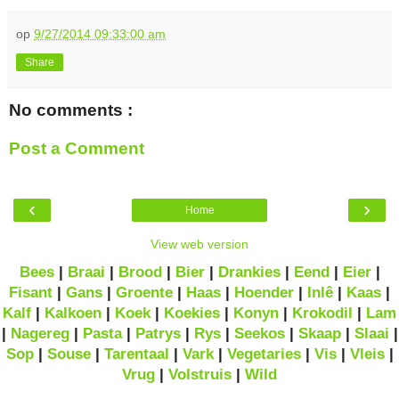
op
9/27/2014 09:33:00 am
Share
No comments :
Post a Comment
‹
›
Home
View web version
Bees
|
Braai
|
Brood
|
Bier
|
Drankies
|
Eend
|
Eier
|
Fisant
|
Gans
|
Groente
|
Haas
|
Hoender
|
Inlê
|
Kaas
|
Kalf
|
Kalkoen
|
Koek
|
Koekies
|
Konyn
|
Krokodil
|
Lam
|
Nagereg
|
Pasta
|
Patrys
|
Rys
|
Seekos
|
Skaap
|
Slaai
|
Sop
|
Souse
|
Tarentaal
|
Vark
|
Vegetaries
|
Vis
|
Vleis
|
Vrug
|
Volstruis
|
Wild