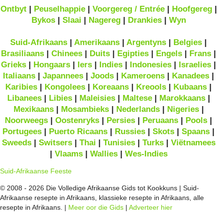
Ontbyt
|
Peuselhappie
|
Voorgereg / Entrée
|
Hoofgereg
|
Bykos
|
Slaai
|
Nagereg
|
Drankies
|
Wyn
Suid-Afrikaans
|
Amerikaans
|
Argentyns
|
Belgies
|
Brasiliaans
|
Chinees
|
Duits
|
Egipties
|
Engels
|
Frans
|
Grieks
|
Hongaars
|
Iers
|
Indies
|
Indonesies
|
Israelies
|
Italiaans
|
Japannees
|
Joods
|
Kameroens
|
Kanadees
|
Karibies
|
Kongolees
|
Koreaans
|
Kreools
|
Kubaans
|
Libanees
|
Libies
|
Maleisies
|
Maltese
|
Marokkaans
|
Mexikaans
|
Mosambieks
|
Nederlands
|
Nigeries
|
Noorweegs
|
Oostenryks
|
Persies
|
Peruaans
|
Pools
|
Portugees
|
Puerto Ricaans
|
Russies
|
Skots
|
Spaans
|
Sweeds
|
Switsers
|
Thai
|
Tunisies
|
Turks
|
Viëtnamees
|
Vlaams
|
Wallies
|
Wes-Indies
Suid-Afrikaanse Feeste
© 2008 - 2026 Die Volledige Afrikaanse Gids tot Kookkuns | Suid-
Afrikaanse resepte in Afrikaans, klassieke resepte in Afrikaans, alle
resepte in Afrikaans. |
Meer oor die Gids
|
Adverteer hier