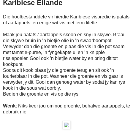
Karibiese Eilande
Die hoofbestanddele vir hierdie Karibiese visbredie is patats
of aartappels, en enige wit vis met ferm filette.
Maak jou patats / aartappels skoon en sny in skywe. Braai
die skywe bruin in ’n bietjie olie in ’n swaarboompot.
Verwyder dan die groente en plaas die vis in die pot saam
met tamatie-puree, ’n fyngekapte ui en ’n knippie
rissiepoeier. Gooi ook ’n bietjie water by en bring dit tot
kookpunt.
Sodra dit kook plaas jy die groente terug en sit ook ’n
lourierblaar in die pot. Wanneer die groente en vis gaar is
verwyder jy dit. Gooi dan genoeg water by sodat jy kan rys
kook in die sous wat oorbly.
Bedien die groente en vis op die rys.
Wenk
: Niks keer jou om nog groente, behalwe aartappels, te
gebruik nie.