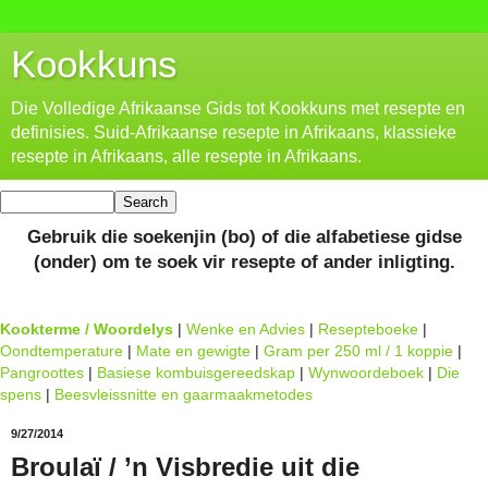
Kookkuns
Die Volledige Afrikaanse Gids tot Kookkuns met resepte en
definisies. Suid-Afrikaanse resepte in Afrikaans, klassieke
resepte in Afrikaans, alle resepte in Afrikaans.
Gebruik die soekenjin (bo) of die alfabetiese gidse
(onder) om te soek vir resepte of ander inligting.
Kookterme / Woordelys
|
Wenke en Advies
|
Resepteboeke
|
Oondtemperature
|
Mate en gewigte
|
Gram per 250 ml / 1 koppie
|
Pangroottes
|
Basiese kombuisgereedskap
|
Wynwoordeboek
|
Die
spens
|
Beesvleissnitte en gaarmaakmetodes
9/27/2014
Broulaï / ’n Visbredie uit die