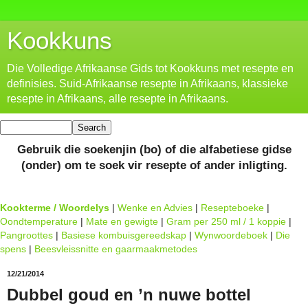
Kookkuns
Die Volledige Afrikaanse Gids tot Kookkuns met resepte en
definisies. Suid-Afrikaanse resepte in Afrikaans, klassieke
resepte in Afrikaans, alle resepte in Afrikaans.
Gebruik die soekenjin (bo) of die alfabetiese gidse
(onder) om te soek vir resepte of ander inligting.
Kookterme / Woordelys
|
Wenke en Advies
|
Resepteboeke
|
Oondtemperature
|
Mate en gewigte
|
Gram per 250 ml / 1 koppie
|
Pangroottes
|
Basiese kombuisgereedskap
|
Wynwoordeboek
|
Die
spens
|
Beesvleissnitte en gaarmaakmetodes
12/21/2014
Dubbel goud en ’n nuwe bottel