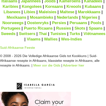
Italiaans
|
Japannees
|
Joods
|
Kameroens
|
Kanadees
|
Karibies
|
Kongolees
|
Koreaans
|
Kreools
|
Kubaans
|
Libanees
|
Libies
|
Maleisies
|
Maltese
|
Marokkaans
|
Mexikaans
|
Mosambieks
|
Nederlands
|
Nigeries
|
Noorweegs
|
Oostenryks
|
Persies
|
Peruaans
|
Pools
|
Portugees
|
Puerto Ricaans
|
Russies
|
Skots
|
Spaans
|
Sweeds
|
Switsers
|
Thai
|
Tunisies
|
Turks
|
Viëtnamees
|
Vlaams
|
Wallies
|
Wes-Indies
Suid-Afrikaanse Feeste
© 2008 - 2026 Die Volledige Afrikaanse Gids tot Kookkuns | Suid-
Afrikaanse resepte in Afrikaans, klassieke resepte in Afrikaans, alle
resepte in Afrikaans. |
Meer oor die Gids
|
Adverteer hier