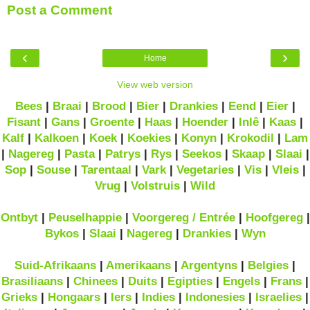
Post a Comment
‹
›
Home
View web version
Bees
|
Braai
|
Brood
|
Bier
|
Drankies
|
Eend
|
Eier
|
Fisant
|
Gans
|
Groente
|
Haas
|
Hoender
|
Inlê
|
Kaas
|
Kalf
|
Kalkoen
|
Koek
|
Koekies
|
Konyn
|
Krokodil
|
Lam
|
Nagereg
|
Pasta
|
Patrys
|
Rys
|
Seekos
|
Skaap
|
Slaai
|
Sop
|
Souse
|
Tarentaal
|
Vark
|
Vegetaries
|
Vis
|
Vleis
|
Vrug
|
Volstruis
|
Wild
Ontbyt
|
Peuselhappie
|
Voorgereg / Entrée
|
Hoofgereg
|
Bykos
|
Slaai
|
Nagereg
|
Drankies
|
Wyn
Suid-Afrikaans
|
Amerikaans
|
Argentyns
|
Belgies
|
Brasiliaans
|
Chinees
|
Duits
|
Egipties
|
Engels
|
Frans
|
Grieks
|
Hongaars
|
Iers
|
Indies
|
Indonesies
|
Israelies
|