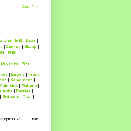
Older Post
ender
|
Inlê
|
Kaas
|
s
|
Seekos
|
Skaap
|
uis
|
Wild
|
Drankies
|
Wyn
ties
|
Engels
|
Frans
ods
|
Kameroens
|
Maleisies
|
Maltese
|
enryks
|
Persies
|
|
Switsers
|
Thai
|
esepte in Afrikaans, alle