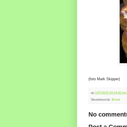
(foto Mark Skipper)
op
1/07/2015 04:24:00 p
Sleutelwoorde:
Brood
No comments
Post a Comm