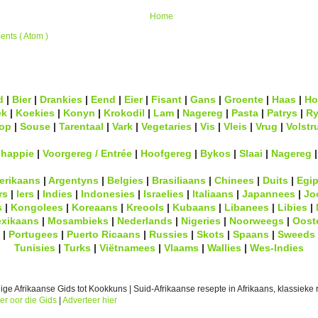
Home
nts ( Atom )
d
|
Bier
|
Drankies
|
Eend
|
Eier
|
Fisant
|
Gans
|
Groente
|
Haas
|
Ho
ek
|
Koekies
|
Konyn
|
Krokodil
|
Lam
|
Nagereg
|
Pasta
|
Patrys
|
Ry
op
|
Souse
|
Tarentaal
|
Vark
|
Vegetaries
|
Vis
|
Vleis
|
Vrug
|
Volstr
lhappie
|
Voorgereg / Entrée
|
Hoofgereg
|
Bykos
|
Slaai
|
Nagereg
erikaans
|
Argentyns
|
Belgies
|
Brasiliaans
|
Chinees
|
Duits
|
Egip
rs
|
Iers
|
Indies
|
Indonesies
|
Israelies
|
Italiaans
|
Japannees
|
Jo
s
|
Kongolees
|
Koreaans
|
Kreools
|
Kubaans
|
Libanees
|
Libies
|
xikaans
|
Mosambieks
|
Nederlands
|
Nigeries
|
Noorweegs
|
Oost
|
Portugees
|
Puerto Ricaans
|
Russies
|
Skots
|
Spaans
|
Sweeds
Tunisies
|
Turks
|
Viëtnamees
|
Vlaams
|
Wallies
|
Wes-Indies
ge Afrikaanse Gids tot Kookkuns | Suid-Afrikaanse resepte in Afrikaans, klassieke r
er oor die Gids
|
Adverteer hier