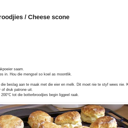
roodjies / Cheese scone
bakpoeier saam.
gies in. Hou die mengsel so koel as moontlik.
ie beslag aan te maak met die eier en melk. Dit moet nie te styf wees nie. K
 of druk patrone uit.
200°C tot die botterbroodjies begin liggeel raak.