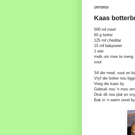
1/07/2015
Kaas botterb
500 mℓ meel
60 g botter
125 mℓ cheddar
15 mℓ bakpoeier
1 eier
melk om mee te meng
sout
Sif die meel, sout en 
Vryf die botter nou lig
Voeg die kaas by.
Gebruik nou ’n mes om d
Druk dit nou plat en sny
Bak in ’n warm oond by 