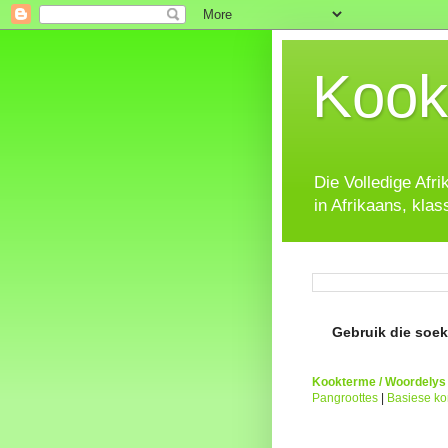
Kook
Die Volledige Afr
in Afrikaans, klas
Gebruik die soeke
Kookterme / Woordelys
Pangroottes
|
Basiese k