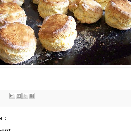
m
 :
ent