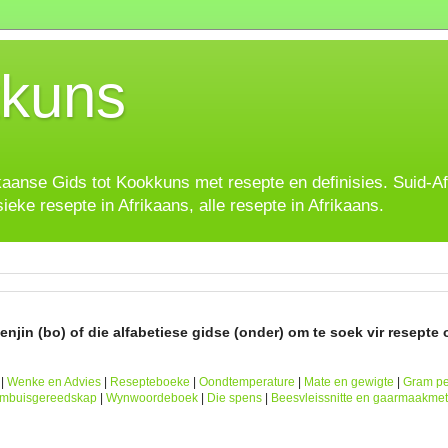
kuns
ikaanse Gids tot Kookkuns met resepte en definisies. Suid-A
sieke resepte in Afrikaans, alle resepte in Afrikaans.
njin (bo) of die alfabetiese gidse (onder) om te soek vir resepte o
|
Wenke en Advies
|
Resepteboeke
|
Oondtemperature
|
Mate en gewigte
|
Gram pe
ombuisgereedskap
|
Wynwoordeboek
|
Die spens
|
Beesvleissnitte en gaarmaakme