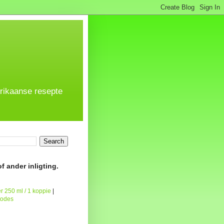
frikaanse resepte
f ander inligting.
r 250 ml / 1 koppie
|
todes