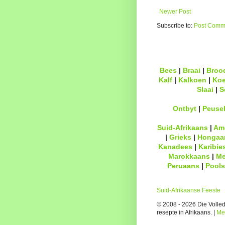
Newer Post
Subscribe to:
Post Comme
Bees
|
Braai
|
Broo
Kalf
|
Kalkoen
|
Ko
Slaai
|
S
Ontbyt
|
Peuse
Suid-Afrikaans
|
Am
|
Grieks
|
Hongaa
Kanadees
|
Karibie
Marokkaans
|
Me
Peruaans
|
Pools
Suid-Afrikaanse Feeste
© 2008 - 2026 Die Volledi
resepte in Afrikaans. |
Me