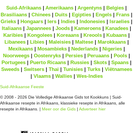
Suid-Afrikaans
|
Amerikaans
|
Argentyns
|
Belgies
|
Brasiliaans
|
Chinees
|
Duits
|
Egipties
|
Engels
|
Frans
|
Grieks
|
Hongaars
|
Iers
|
Indies
|
Indonesies
|
Israelies
|
Italiaans
|
Japannees
|
Joods
|
Kameroens
|
Kanadees
|
Karibies
|
Kongolees
|
Koreaans
|
Kreools
|
Kubaans
|
Libanees
|
Libies
|
Maleisies
|
Maltese
|
Marokkaans
|
Mexikaans
|
Mosambieks
|
Nederlands
|
Nigeries
|
Noorweegs
|
Oostenryks
|
Persies
|
Peruaans
|
Pools
|
Portugees
|
Puerto Ricaans
|
Russies
|
Skots
|
Spaans
|
Sweeds
|
Switsers
|
Thai
|
Tunisies
|
Turks
|
Viëtnamees
|
Vlaams
|
Wallies
|
Wes-Indies
Suid-Afrikaanse Feeste
© 2008 - 2026 Die Volledige Afrikaanse Gids tot Kookkuns | Suid-
Afrikaanse resepte in Afrikaans, klassieke resepte in Afrikaans, alle
resepte in Afrikaans. |
Meer oor die Gids
|
Adverteer hier