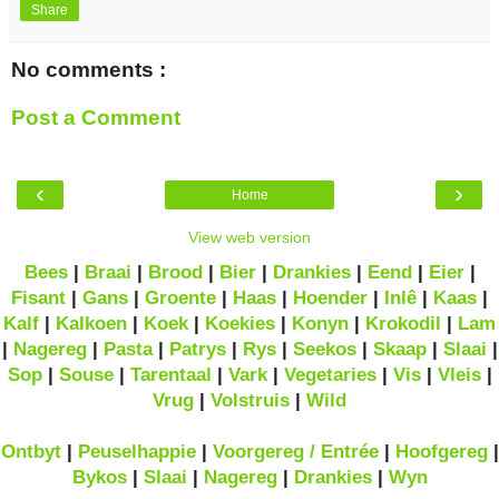
Share
No comments :
Post a Comment
‹
›
Home
View web version
Bees
|
Braai
|
Brood
|
Bier
|
Drankies
|
Eend
|
Eier
|
Fisant
|
Gans
|
Groente
|
Haas
|
Hoender
|
Inlê
|
Kaas
|
Kalf
|
Kalkoen
|
Koek
|
Koekies
|
Konyn
|
Krokodil
|
Lam
|
Nagereg
|
Pasta
|
Patrys
|
Rys
|
Seekos
|
Skaap
|
Slaai
|
Sop
|
Souse
|
Tarentaal
|
Vark
|
Vegetaries
|
Vis
|
Vleis
|
Vrug
|
Volstruis
|
Wild
Ontbyt
|
Peuselhappie
|
Voorgereg / Entrée
|
Hoofgereg
|
Bykos
|
Slaai
|
Nagereg
|
Drankies
|
Wyn