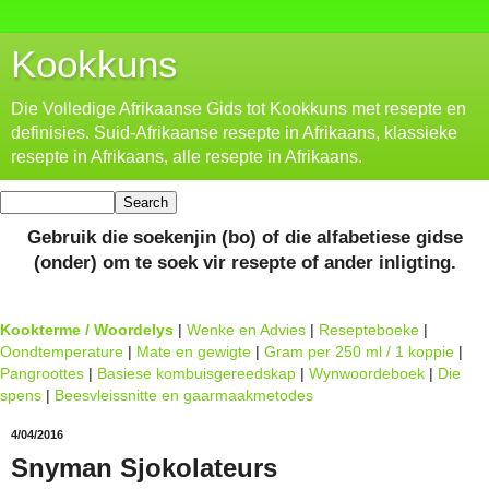
Kookkuns
Die Volledige Afrikaanse Gids tot Kookkuns met resepte en
definisies. Suid-Afrikaanse resepte in Afrikaans, klassieke
resepte in Afrikaans, alle resepte in Afrikaans.
Gebruik die soekenjin (bo) of die alfabetiese gidse
(onder) om te soek vir resepte of ander inligting.
Kookterme / Woordelys
|
Wenke en Advies
|
Resepteboeke
|
Oondtemperature
|
Mate en gewigte
|
Gram per 250 ml / 1 koppie
|
Pangroottes
|
Basiese kombuisgereedskap
|
Wynwoordeboek
|
Die
spens
|
Beesvleissnitte en gaarmaakmetodes
4/04/2016
Snyman Sjokolateurs