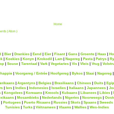
Home
nts ( Atom )
d
|
Bier
|
Drankies
|
Eend
|
Eier
|
Fisant
|
Gans
|
Groente
|
Haas
|
Ho
ek
|
Koekies
|
Konyn
|
Krokodil
|
Lam
|
Nagereg
|
Pasta
|
Patrys
|
Ry
op
|
Souse
|
Tarentaal
|
Vark
|
Vegetaries
|
Vis
|
Vleis
|
Vrug
|
Volstr
lhappie
|
Voorgereg / Entrée
|
Hoofgereg
|
Bykos
|
Slaai
|
Nagereg
erikaans
|
Argentyns
|
Belgies
|
Brasiliaans
|
Chinees
|
Duits
|
Egip
rs
|
Iers
|
Indies
|
Indonesies
|
Israelies
|
Italiaans
|
Japannees
|
Jo
s
|
Kongolees
|
Koreaans
|
Kreools
|
Kubaans
|
Libanees
|
Libies
|
xikaans
|
Mosambieks
|
Nederlands
|
Nigeries
|
Noorweegs
|
Oost
|
Portugees
|
Puerto Ricaans
|
Russies
|
Skots
|
Spaans
|
Sweeds
Tunisies
|
Turks
|
Viëtnamees
|
Vlaams
|
Wallies
|
Wes-Indies