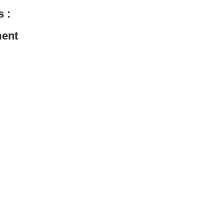
 :
ent