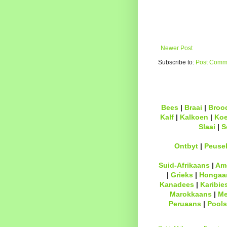
Newer Post
Subscribe to:
Post Comme
Bees
|
Braai
|
Broo
Kalf
|
Kalkoen
|
Ko
Slaai
|
S
Ontbyt
|
Peuse
Suid-Afrikaans
|
Am
|
Grieks
|
Hongaa
Kanadees
|
Karibie
Marokkaans
|
Me
Peruaans
|
Pools