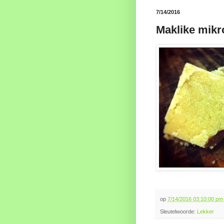
7/14/2016
Maklike mikr
op
7/14/2016 03:10:00 p
Sleutelwoorde:
Lekker