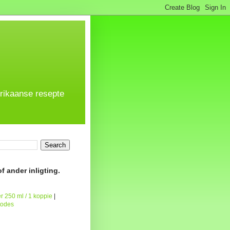
frikaanse resepte
f ander inligting.
r 250 ml / 1 koppie
|
todes