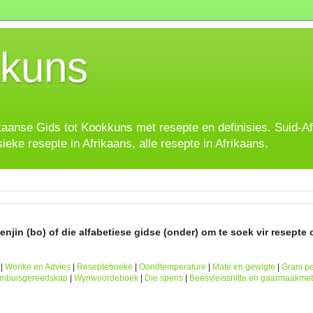
kuns
ikaanse Gids tot Kookkuns met resepte en definisies. Suid-A
sieke resepte in Afrikaans, alle resepte in Afrikaans.
njin (bo) of die alfabetiese gidse (onder) om te soek vir resepte o
|
Wenke en Advies
|
Resepteboeke
|
Oondtemperature
|
Mate en gewigte
|
Gram pe
ombuisgereedskap
|
Wynwoordeboek
|
Die spens
|
Beesvleissnitte en gaarmaakme