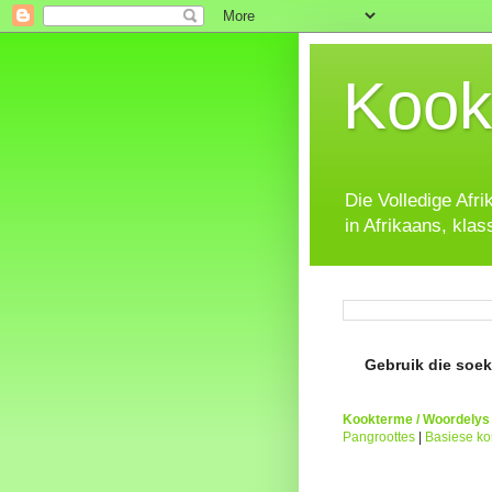
Kook
Die Volledige Afr
in Afrikaans, klas
Gebruik die soeke
Kookterme / Woordelys
Pangroottes
|
Basiese k