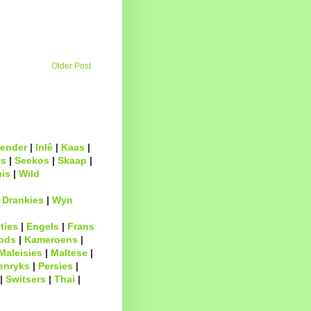
Older Post
ender
|
Inlê
|
Kaas
|
s
|
Seekos
|
Skaap
|
uis
|
Wild
|
Drankies
|
Wyn
ties
|
Engels
|
Frans
ods
|
Kameroens
|
Maleisies
|
Maltese
|
enryks
|
Persies
|
|
Switsers
|
Thai
|