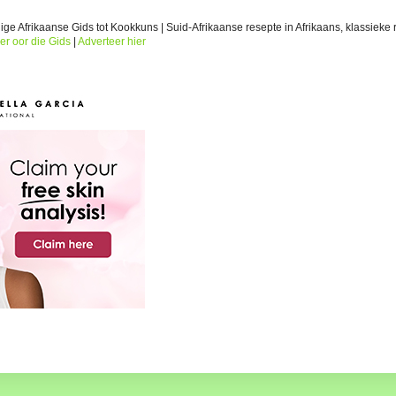
ge Afrikaanse Gids tot Kookkuns | Suid-Afrikaanse resepte in Afrikaans, klassieke r
er oor die Gids
|
Adverteer hier