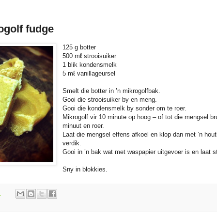
ogolf fudge
125 g botter
500 mℓ strooisuiker
1 blik kondensmelk
5 mℓ vanillageursel
Smelt die botter in ’n mikrogolfbak.
Gooi die strooisuiker by en meng.
Gooi die kondensmelk by sonder om te roer.
Mikrogolf vir 10 minute op hoog – of tot die mengsel br
minuut en roer.
Laat die mengsel effens afkoel en klop dan met ’n houtl
verdik.
Gooi in ’n bak wat met waspapier uitgevoer is en laat st
Sny in blokkies.
m