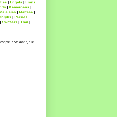
ties
|
Engels
|
Frans
ods
|
Kameroens
|
Maleisies
|
Maltese
|
enryks
|
Persies
|
|
Switsers
|
Thai
|
esepte in Afrikaans, alle