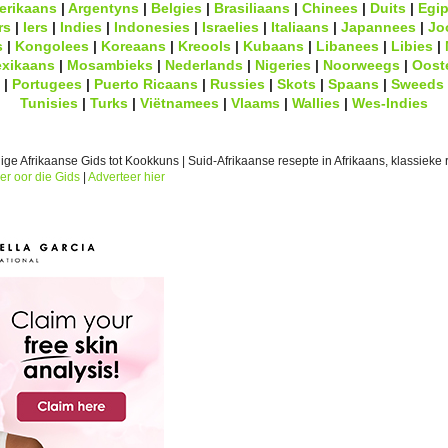
erikaans
|
Argentyns
|
Belgies
|
Brasiliaans
|
Chinees
|
Duits
|
Egip
rs
|
Iers
|
Indies
|
Indonesies
|
Israelies
|
Italiaans
|
Japannees
|
Jo
s
|
Kongolees
|
Koreaans
|
Kreools
|
Kubaans
|
Libanees
|
Libies
|
xikaans
|
Mosambieks
|
Nederlands
|
Nigeries
|
Noorweegs
|
Oost
|
Portugees
|
Puerto Ricaans
|
Russies
|
Skots
|
Spaans
|
Sweeds
Tunisies
|
Turks
|
Viëtnamees
|
Vlaams
|
Wallies
|
Wes-Indies
ge Afrikaanse Gids tot Kookkuns | Suid-Afrikaanse resepte in Afrikaans, klassieke r
er oor die Gids
|
Adverteer hier