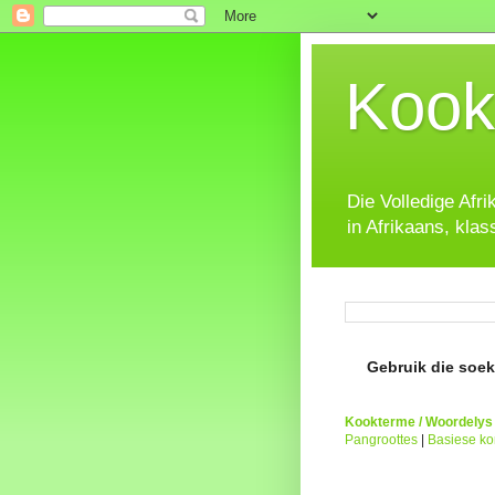
Kook
Die Volledige Afr
in Afrikaans, klas
Gebruik die soeke
Kookterme / Woordelys
Pangroottes
|
Basiese k