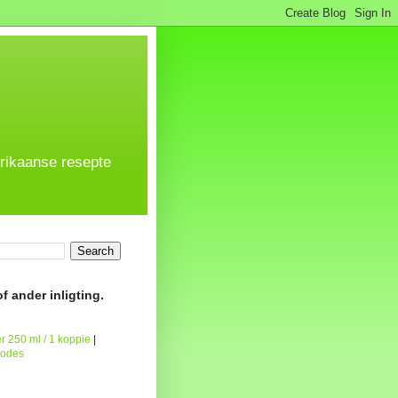
frikaanse resepte
f ander inligting.
r 250 ml / 1 koppie
|
todes