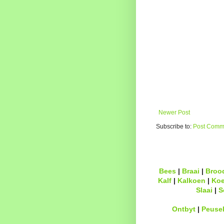
Newer Post
Subscribe to:
Post Comme
Bees
|
Braai
|
Broo
Kalf
|
Kalkoen
|
Ko
Slaai
|
S
Ontbyt
|
Peuse