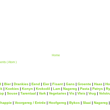
Home
nts ( Atom )
d
|
Bier
|
Drankies
|
Eend
|
Eier
|
Fisant
|
Gans
|
Groente
|
Haas
|
Ho
ek
|
Koekies
|
Konyn
|
Krokodil
|
Lam
|
Nagereg
|
Pasta
|
Patrys
|
Ry
op
|
Souse
|
Tarentaal
|
Vark
|
Vegetaries
|
Vis
|
Vleis
|
Vrug
|
Volstr
lhappie
|
Voorgereg / Entrée
|
Hoofgereg
|
Bykos
|
Slaai
|
Nagereg