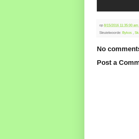
op
8/15/2016 11:35:00 am
Sleutelwoorde:
Bykos
,
Sk
No comments
Post a Comm