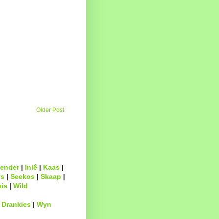
Older Post
ender
|
Inlê
|
Kaas
|
s
|
Seekos
|
Skaap
|
uis
|
Wild
|
Drankies
|
Wyn