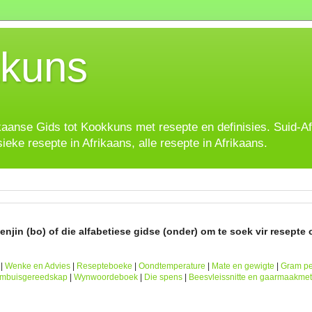
kuns
ikaanse Gids tot Kookkuns met resepte en definisies. Suid-A
sieke resepte in Afrikaans, alle resepte in Afrikaans.
njin (bo) of die alfabetiese gidse (onder) om te soek vir resepte o
|
Wenke en Advies
|
Resepteboeke
|
Oondtemperature
|
Mate en gewigte
|
Gram pe
ombuisgereedskap
|
Wynwoordeboek
|
Die spens
|
Beesvleissnitte en gaarmaakme