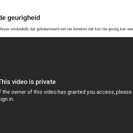
e geurigheid
eyer verduidelik dat gebalanseerd eet nie beteken dat kos nie geurig kan we