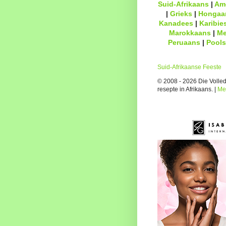
Suid-Afrikaans
|
Am
|
Grieks
|
Hongaa
Kanadees
|
Karibie
Marokkaans
|
Me
Peruaans
|
Pools
Suid-Afrikaanse Feeste
© 2008 - 2026 Die Volledi
resepte in Afrikaans. |
Me