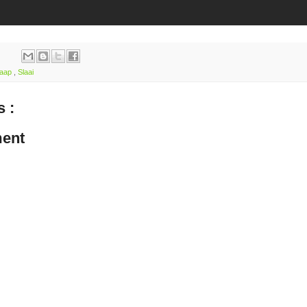
aap
,
Slaai
 :
ent