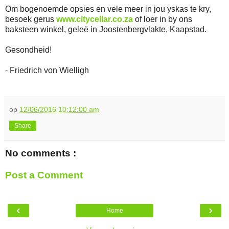
Om bogenoemde opsies en vele meer in jou yskas te kry,
besoek gerus
www.citycellar.co.za
of loer in by ons
baksteen winkel, geleë in Joostenbergvlakte, Kaapstad.
Gesondheid!
- Friedrich von Wielligh
op
12/06/2016 10:12:00 am
Share
No comments :
Post a Comment
‹
›
Home