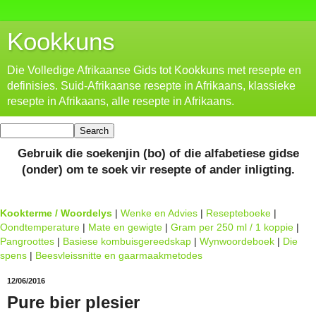
Kookkuns
Die Volledige Afrikaanse Gids tot Kookkuns met resepte en
definisies. Suid-Afrikaanse resepte in Afrikaans, klassieke
resepte in Afrikaans, alle resepte in Afrikaans.
Gebruik die soekenjin (bo) of die alfabetiese gidse
(onder) om te soek vir resepte of ander inligting.
Kookterme / Woordelys
|
Wenke en Advies
|
Resepteboeke
|
Oondtemperature
|
Mate en gewigte
|
Gram per 250 ml / 1 koppie
|
Pangroottes
|
Basiese kombuisgereedskap
|
Wynwoordeboek
|
Die
spens
|
Beesvleissnitte en gaarmaakmetodes
12/06/2016
Pure bier plesier