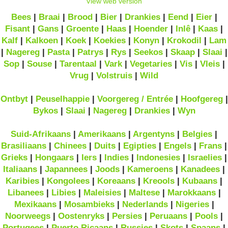
View web version
Bees
|
Braai
|
Brood
|
Bier
|
Drankies
|
Eend
|
Eier
|
Fisant
|
Gans
|
Groente
|
Haas
|
Hoender
|
Inlê
|
Kaas
|
Kalf
|
Kalkoen
|
Koek
|
Koekies
|
Konyn
|
Krokodil
|
Lam
|
Nagereg
|
Pasta
|
Patrys
|
Rys
|
Seekos
|
Skaap
|
Slaai
|
Sop
|
Souse
|
Tarentaal
|
Vark
|
Vegetaries
|
Vis
|
Vleis
|
Vrug
|
Volstruis
|
Wild
Ontbyt
|
Peuselhappie
|
Voorgereg / Entrée
|
Hoofgereg
|
Bykos
|
Slaai
|
Nagereg
|
Drankies
|
Wyn
Suid-Afrikaans
|
Amerikaans
|
Argentyns
|
Belgies
|
Brasiliaans
|
Chinees
|
Duits
|
Egipties
|
Engels
|
Frans
|
Grieks
|
Hongaars
|
Iers
|
Indies
|
Indonesies
|
Israelies
|
Italiaans
|
Japannees
|
Joods
|
Kameroens
|
Kanadees
|
Karibies
|
Kongolees
|
Koreaans
|
Kreools
|
Kubaans
|
Libanees
|
Libies
|
Maleisies
|
Maltese
|
Marokkaans
|
Mexikaans
|
Mosambieks
|
Nederlands
|
Nigeries
|
Noorweegs
|
Oostenryks
|
Persies
|
Peruaans
|
Pools
|
Portugees
|
Puerto Ricaans
|
Russies
|
Skots
|
Spaans
|