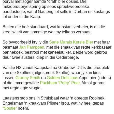
oorval met sogenaamde “craft” bier opsies. Die
mikrobrouerye spring op soos spreekwoordelike
paddastoele, vanaf Gauteng tot selfs in Durban en kuslangs
tot onder in die Kaap.
Buiten die hoë standaard, wat konstant verbeter, is dit die
kreatiwiteit van sommige wat my telkens verbaas.
So byvoorbeeld kry jy die
Sarie Marais Kersie Bier
met haar
pasmaat
Jan Pampoen
, met die smaak van regte kerkbasaar
pannekoek, bestrooi met kaneelsuiker. Beide word gebrou
deur twee susters, diep in die Cederberge.
Vat die N2 vanuit Kaapstad na Grabouw. Dit is die brouplek
van die Sxollies (uitgespreek Skollie), waar jy kan kies
tussen
Granny Smith
en
Golden Delicious
Appelbier (ciders)
of die immergewilde
Packham “Perry” Peer
. Almal gebrou
met regte egte vrugte.
Laastens stop ons in Struisbaai waar ‘n opregte Rooinek
Engelsman ‘n kraakvars Pilsner brou, wat hy heel gepas
“Soutie”
noem.