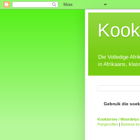
Kook
Die Volledige Afr
in Afrikaans, klas
Gebruik die soeke
Kookterme / Woordelys
Pangroottes
|
Basiese k