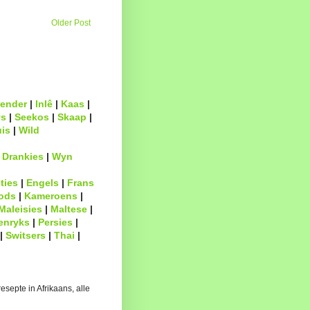
Older Post
ender
|
Inlê
|
Kaas
|
s
|
Seekos
|
Skaap
|
uis
|
Wild
|
Drankies
|
Wyn
ties
|
Engels
|
Frans
ods
|
Kameroens
|
Maleisies
|
Maltese
|
enryks
|
Persies
|
|
Switsers
|
Thai
|
esepte in Afrikaans, alle