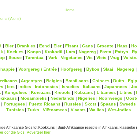
Home
nts ( Atom )
d
|
Bier
|
Drankies
|
Eend
|
Eier
|
Fisant
|
Gans
|
Groente
|
Haas
|
Ho
ek
|
Koekies
|
Konyn
|
Krokodil
|
Lam
|
Nagereg
|
Pasta
|
Patrys
|
Ry
op
|
Souse
|
Tarentaal
|
Vark
|
Vegetaries
|
Vis
|
Vleis
|
Vrug
|
Volstr
lhappie
|
Voorgereg / Entrée
|
Hoofgereg
|
Bykos
|
Slaai
|
Nagereg
erikaans
|
Argentyns
|
Belgies
|
Brasiliaans
|
Chinees
|
Duits
|
Egip
rs
|
Iers
|
Indies
|
Indonesies
|
Israelies
|
Italiaans
|
Japannees
|
Jo
s
|
Kongolees
|
Koreaans
|
Kreools
|
Kubaans
|
Libanees
|
Libies
|
xikaans
|
Mosambieks
|
Nederlands
|
Nigeries
|
Noorweegs
|
Oost
|
Portugees
|
Puerto Ricaans
|
Russies
|
Skots
|
Spaans
|
Sweeds
Tunisies
|
Turks
|
Viëtnamees
|
Vlaams
|
Wallies
|
Wes-Indies
ge Afrikaanse Gids tot Kookkuns | Suid-Afrikaanse resepte in Afrikaans, klassieke r
er oor die Gids
|
Adverteer hier