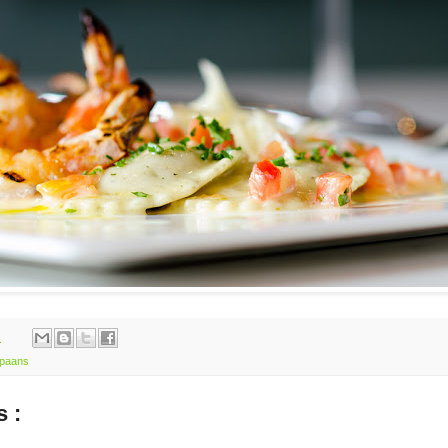
m
paans
 :