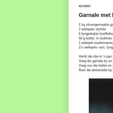
4/17/2017
Garnale met k
1 kg skoongemaakte ga
2 eetlepels olyfolie
6 fyngedrukte knoffelhu
50 g botter, in stukkie
1 eetlepel suurlemoens
1½ eetlepels vars, fyng
Verhit die olie in ’n pan
Voeg die garnale by en b
Voeg nou die botter en 
Roer die pietersielie by.