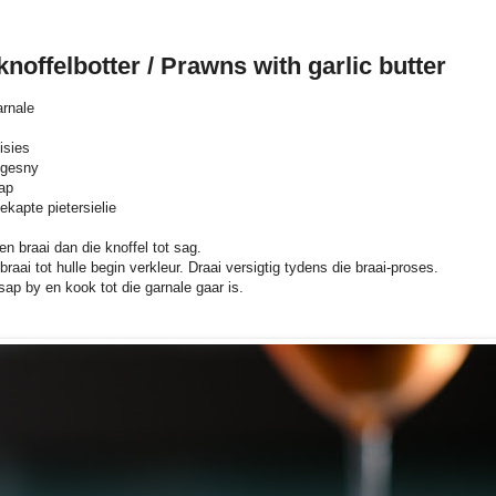
noffelbotter / Prawns with garlic butter
rnale
isies
s gesny
ap
ekapte pietersielie
 en braai dan die knoffel tot sag.
raai tot hulle begin verkleur. Draai versigtig tydens die braai-proses.
sap by en kook tot die garnale gaar is.