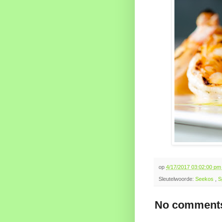
op
4/17/2017 03:02:00 p
Sleutelwoorde:
Seekos
,
S
No comments