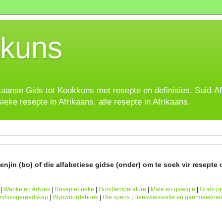
kuns
ikaanse Gids tot Kookkuns met resepte en definisies. Suid-A
sieke resepte in Afrikaans, alle resepte in Afrikaans.
njin (bo) of die alfabetiese gidse (onder) om te soek vir resepte o
|
Wenke en Advies
|
Resepteboeke
|
Oondtemperature
|
Mate en gewigte
|
Gram pe
ombuisgereedskap
|
Wynwoordeboek
|
Die spens
|
Beesvleissnitte en gaarmaakme