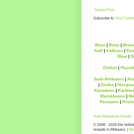
Newer Post
Subscribe to:
Post Comme
Bees
|
Braai
|
Broo
Kalf
|
Kalkoen
|
Ko
Slaai
|
S
Ontbyt
|
Peuse
Suid-Afrikaans
|
Am
|
Grieks
|
Hongaa
Kanadees
|
Karibie
Marokkaans
|
Me
Peruaans
|
Pools
Suid-Afrikaanse Feeste
© 2008 - 2026 Die Volledi
resepte in Afrikaans. |
Me