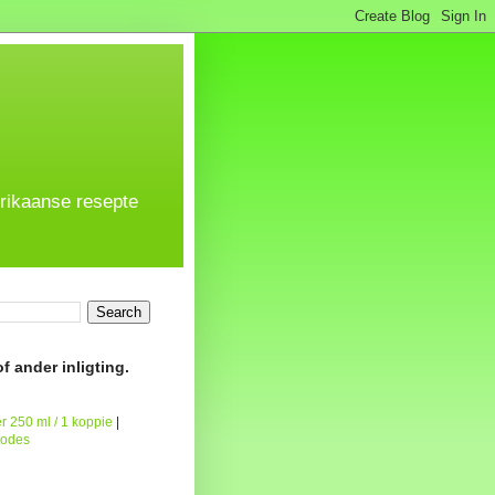
frikaanse resepte
f ander inligting.
r 250 ml / 1 koppie
|
todes