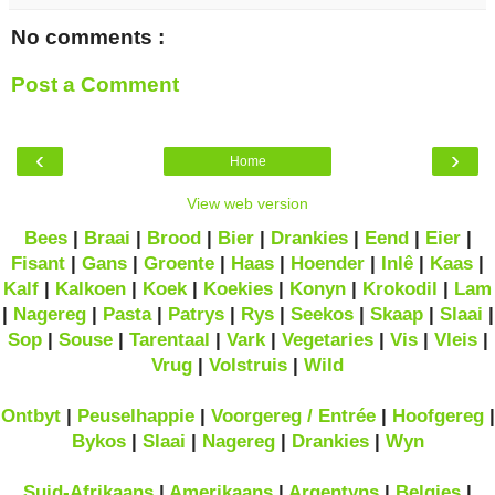
No comments :
Post a Comment
‹
›
Home
View web version
Bees
|
Braai
|
Brood
|
Bier
|
Drankies
|
Eend
|
Eier
|
Fisant
|
Gans
|
Groente
|
Haas
|
Hoender
|
Inlê
|
Kaas
|
Kalf
|
Kalkoen
|
Koek
|
Koekies
|
Konyn
|
Krokodil
|
Lam
|
Nagereg
|
Pasta
|
Patrys
|
Rys
|
Seekos
|
Skaap
|
Slaai
|
Sop
|
Souse
|
Tarentaal
|
Vark
|
Vegetaries
|
Vis
|
Vleis
|
Vrug
|
Volstruis
|
Wild
Ontbyt
|
Peuselhappie
|
Voorgereg / Entrée
|
Hoofgereg
|
Bykos
|
Slaai
|
Nagereg
|
Drankies
|
Wyn
Suid-Afrikaans
|
Amerikaans
|
Argentyns
|
Belgies
|