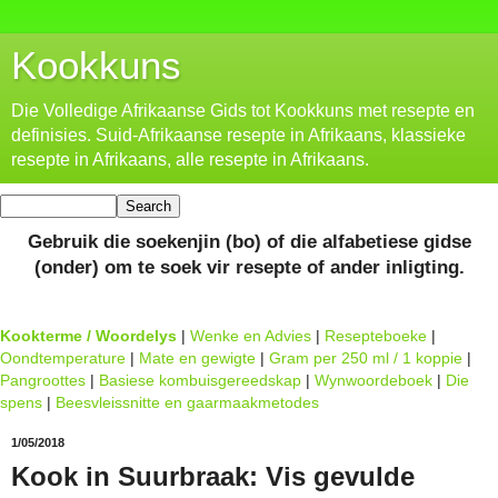
Kookkuns
Die Volledige Afrikaanse Gids tot Kookkuns met resepte en
definisies. Suid-Afrikaanse resepte in Afrikaans, klassieke
resepte in Afrikaans, alle resepte in Afrikaans.
Gebruik die soekenjin (bo) of die alfabetiese gidse
(onder) om te soek vir resepte of ander inligting.
Kookterme / Woordelys
|
Wenke en Advies
|
Resepteboeke
|
Oondtemperature
|
Mate en gewigte
|
Gram per 250 ml / 1 koppie
|
Pangroottes
|
Basiese kombuisgereedskap
|
Wynwoordeboek
|
Die
spens
|
Beesvleissnitte en gaarmaakmetodes
1/05/2018
Kook in Suurbraak: Vis gevulde