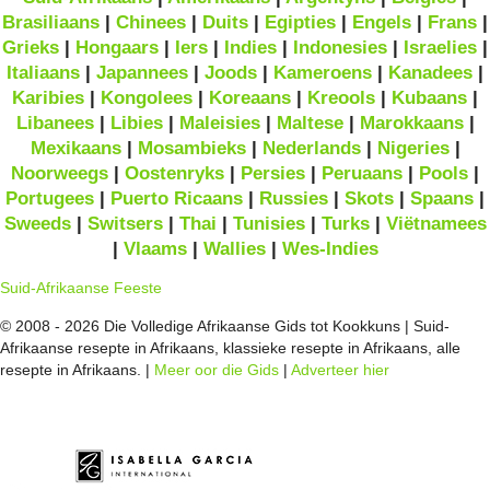
Brasiliaans
|
Chinees
|
Duits
|
Egipties
|
Engels
|
Frans
|
Grieks
|
Hongaars
|
Iers
|
Indies
|
Indonesies
|
Israelies
|
Italiaans
|
Japannees
|
Joods
|
Kameroens
|
Kanadees
|
Karibies
|
Kongolees
|
Koreaans
|
Kreools
|
Kubaans
|
Libanees
|
Libies
|
Maleisies
|
Maltese
|
Marokkaans
|
Mexikaans
|
Mosambieks
|
Nederlands
|
Nigeries
|
Noorweegs
|
Oostenryks
|
Persies
|
Peruaans
|
Pools
|
Portugees
|
Puerto Ricaans
|
Russies
|
Skots
|
Spaans
|
Sweeds
|
Switsers
|
Thai
|
Tunisies
|
Turks
|
Viëtnamees
|
Vlaams
|
Wallies
|
Wes-Indies
Suid-Afrikaanse Feeste
© 2008 - 2026 Die Volledige Afrikaanse Gids tot Kookkuns | Suid-
Afrikaanse resepte in Afrikaans, klassieke resepte in Afrikaans, alle
resepte in Afrikaans. |
Meer oor die Gids
|
Adverteer hier