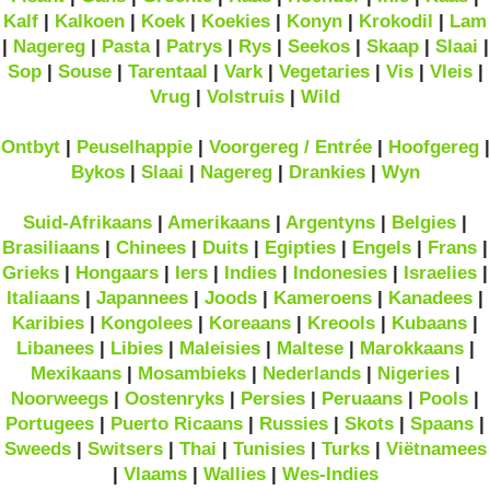
Kalf
|
Kalkoen
|
Koek
|
Koekies
|
Konyn
|
Krokodil
|
Lam
|
Nagereg
|
Pasta
|
Patrys
|
Rys
|
Seekos
|
Skaap
|
Slaai
|
Sop
|
Souse
|
Tarentaal
|
Vark
|
Vegetaries
|
Vis
|
Vleis
|
Vrug
|
Volstruis
|
Wild
Ontbyt
|
Peuselhappie
|
Voorgereg / Entrée
|
Hoofgereg
|
Bykos
|
Slaai
|
Nagereg
|
Drankies
|
Wyn
Suid-Afrikaans
|
Amerikaans
|
Argentyns
|
Belgies
|
Brasiliaans
|
Chinees
|
Duits
|
Egipties
|
Engels
|
Frans
|
Grieks
|
Hongaars
|
Iers
|
Indies
|
Indonesies
|
Israelies
|
Italiaans
|
Japannees
|
Joods
|
Kameroens
|
Kanadees
|
Karibies
|
Kongolees
|
Koreaans
|
Kreools
|
Kubaans
|
Libanees
|
Libies
|
Maleisies
|
Maltese
|
Marokkaans
|
Mexikaans
|
Mosambieks
|
Nederlands
|
Nigeries
|
Noorweegs
|
Oostenryks
|
Persies
|
Peruaans
|
Pools
|
Portugees
|
Puerto Ricaans
|
Russies
|
Skots
|
Spaans
|
Sweeds
|
Switsers
|
Thai
|
Tunisies
|
Turks
|
Viëtnamees
|
Vlaams
|
Wallies
|
Wes-Indies