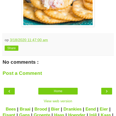
op
3/18/2020 11:47:00 am
Share
No comments :
Post a Comment
‹
›
Home
View web version
Bees
|
Braai
|
Brood
|
Bier
|
Drankies
|
Eend
|
Eier
|
Fisant
|
Gans
|
Groente
|
Haas
|
Hoender
|
Inlê
|
Kaas
|