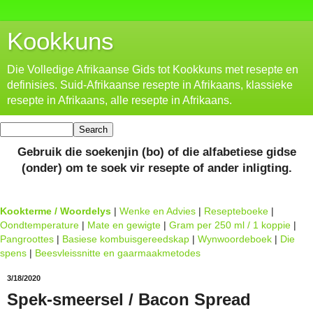
Kookkuns
Die Volledige Afrikaanse Gids tot Kookkuns met resepte en
definisies. Suid-Afrikaanse resepte in Afrikaans, klassieke
resepte in Afrikaans, alle resepte in Afrikaans.
Gebruik die soekenjin (bo) of die alfabetiese gidse
(onder) om te soek vir resepte of ander inligting.
Kookterme / Woordelys
|
Wenke en Advies
|
Resepteboeke
|
Oondtemperature
|
Mate en gewigte
|
Gram per 250 ml / 1 koppie
|
Pangroottes
|
Basiese kombuisgereedskap
|
Wynwoordeboek
|
Die
spens
|
Beesvleissnitte en gaarmaakmetodes
3/18/2020
Spek-smeersel / Bacon Spread