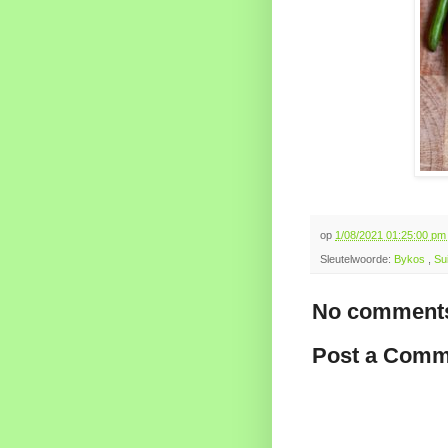
op
1/08/2021 01:25:00 p
Sleutelwoorde:
Bykos
,
Su
No comments
Post a Comm