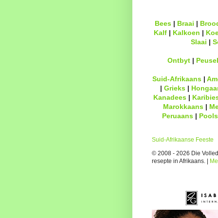
Bees
|
Braai
|
Broo
Kalf
|
Kalkoen
|
Ko
Slaai
|
S
Ontbyt
|
Peuse
Suid-Afrikaans
|
Am
|
Grieks
|
Hongaa
Kanadees
|
Karibie
Marokkaans
|
Me
Peruaans
|
Pools
Suid-Afrikaanse Feeste
© 2008 - 2026 Die Volledi
resepte in Afrikaans. |
Me