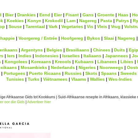
d
|
Bier
|
Drankies
|
Eend
|
Eier
|
Fisant
|
Gans
|
Groente
|
Haas
|
Ho
ek
|
Koekies
|
Konyn
|
Krokodil
|
Lam
|
Nagereg
|
Pasta
|
Patrys
|
Ry
op
|
Souse
|
Tarentaal
|
Vark
|
Vegetaries
|
Vis
|
Vleis
|
Vrug
|
Volstr
lhappie
|
Voorgereg / Entrée
|
Hoofgereg
|
Bykos
|
Slaai
|
Nagereg
erikaans
|
Argentyns
|
Belgies
|
Brasiliaans
|
Chinees
|
Duits
|
Egip
rs
|
Iers
|
Indies
|
Indonesies
|
Israelies
|
Italiaans
|
Japannees
|
Jo
s
|
Kongolees
|
Koreaans
|
Kreools
|
Kubaans
|
Libanees
|
Libies
|
xikaans
|
Mosambieks
|
Nederlands
|
Nigeries
|
Noorweegs
|
Oost
|
Portugees
|
Puerto Ricaans
|
Russies
|
Skots
|
Spaans
|
Sweeds
Tunisies
|
Turks
|
Viëtnamees
|
Vlaams
|
Wallies
|
Wes-Indies
ge Afrikaanse Gids tot Kookkuns | Suid-Afrikaanse resepte in Afrikaans, klassieke r
er oor die Gids
|
Adverteer hier