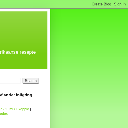
frikaanse resepte
f ander inligting.
r 250 ml / 1 koppie
|
todes