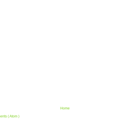
Home
nts ( Atom )