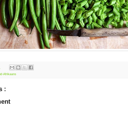
m
id-Afrikaans
 :
ent