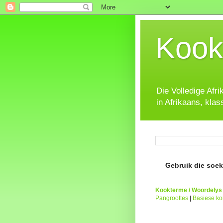
Kook
Die Volledige Afr
in Afrikaans, klas
Gebruik die soeke
Kookterme / Woordelys
Pangroottes
|
Basiese k