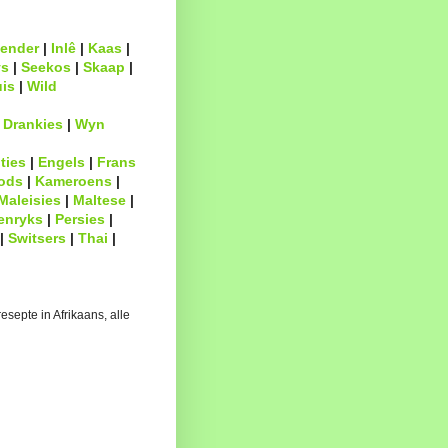
ender
|
Inlê
|
Kaas
|
s
|
Seekos
|
Skaap
|
uis
|
Wild
|
Drankies
|
Wyn
ties
|
Engels
|
Frans
ods
|
Kameroens
|
Maleisies
|
Maltese
|
enryks
|
Persies
|
|
Switsers
|
Thai
|
esepte in Afrikaans, alle