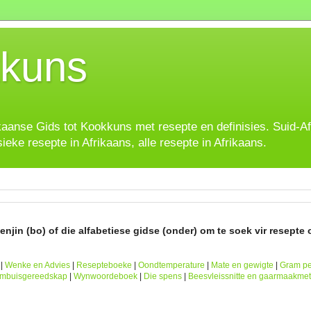
kuns
ikaanse Gids tot Kookkuns met resepte en definisies. Suid-A
sieke resepte in Afrikaans, alle resepte in Afrikaans.
njin (bo) of die alfabetiese gidse (onder) om te soek vir resepte o
|
Wenke en Advies
|
Resepteboeke
|
Oondtemperature
|
Mate en gewigte
|
Gram pe
ombuisgereedskap
|
Wynwoordeboek
|
Die spens
|
Beesvleissnitte en gaarmaakme