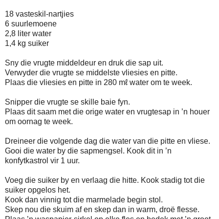
18 vasteskil-nartjies
6 suurlemoene
2,8 liter water
1,4 kg suiker
Sny die vrugte middeldeur en druk die sap uit.
Verwyder die vrugte se middelste vliesies en pitte.
Plaas die vliesies en pitte in 280 mℓ water om te week.
Snipper die vrugte se skille baie fyn.
Plaas dit saam met die orige water en vrugtesap in ’n houer
om oornag te week.
Dreineer die volgende dag die water van die pitte en vliese.
Gooi die water by die sapmengsel. Kook dit in ’n
konfytkastrol vir 1 uur.
Voeg die suiker by en verlaag die hitte. Kook stadig tot die
suiker opgelos het.
Kook dan vinnig tot die marmelade begin stol.
Skep nou die skuim af en skep dan in warm, droë flesse.