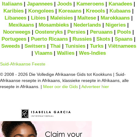
Italiaans
|
Japannees
|
Joods
|
Kameroens
|
Kanadees
|
Karibies
|
Kongolees
|
Koreaans
|
Kreools
|
Kubaans
|
Libanees
|
Libies
|
Maleisies
|
Maltese
|
Marokkaans
|
Mexikaans
|
Mosambieks
|
Nederlands
|
Nigeries
|
Noorweegs
|
Oostenryks
|
Persies
|
Peruaans
|
Pools
|
Portugees
|
Puerto Ricaans
|
Russies
|
Skots
|
Spaans
|
Sweeds
|
Switsers
|
Thai
|
Tunisies
|
Turks
|
Viëtnamees
|
Vlaams
|
Wallies
|
Wes-Indies
Suid-Afrikaanse Feeste
© 2008 - 2026 Die Volledige Afrikaanse Gids tot Kookkuns | Suid-
Afrikaanse resepte in Afrikaans, klassieke resepte in Afrikaans, alle
resepte in Afrikaans. |
Meer oor die Gids
|
Adverteer hier