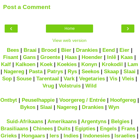
Post a Comment
‹
›
Home
View web version
Bees
|
Braai
|
Brood
|
Bier
|
Drankies
|
Eend
|
Eier
|
Fisant
|
Gans
|
Groente
|
Haas
|
Hoender
|
Inlê
|
Kaas
|
Kalf
|
Kalkoen
|
Koek
|
Koekies
|
Konyn
|
Krokodil
|
Lam
|
Nagereg
|
Pasta
|
Patrys
|
Rys
|
Seekos
|
Skaap
|
Slaai
|
Sop
|
Souse
|
Tarentaal
|
Vark
|
Vegetaries
|
Vis
|
Vleis
|
Vrug
|
Volstruis
|
Wild
Ontbyt
|
Peuselhappie
|
Voorgereg / Entrée
|
Hoofgereg
|
Bykos
|
Slaai
|
Nagereg
|
Drankies
|
Wyn
Suid-Afrikaans
|
Amerikaans
|
Argentyns
|
Belgies
|
Brasiliaans
|
Chinees
|
Duits
|
Egipties
|
Engels
|
Frans
|
Grieks
|
Hongaars
|
Iers
|
Indies
|
Indonesies
|
Israelies
|