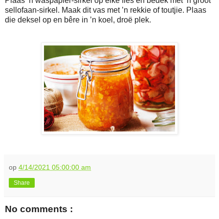
Plaas ’n waspapier-sirkel op elke fles en bedek met ’n groot
sellofaan-sirkel. Maak dit vas met ’n rekkie of toutjie. Plaas
die deksel op en bêre in ’n koel, droë plek.
op
4/14/2021 05:00:00 am
Share
No comments :