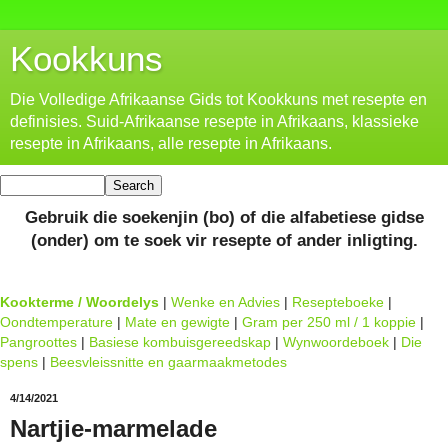
Kookkuns
Die Volledige Afrikaanse Gids tot Kookkuns met resepte en
definisies. Suid-Afrikaanse resepte in Afrikaans, klassieke
resepte in Afrikaans, alle resepte in Afrikaans.
Gebruik die soekenjin (bo) of die alfabetiese gidse
(onder) om te soek vir resepte of ander inligting.
Kookterme / Woordelys
|
Wenke en Advies
|
Resepteboeke
|
Oondtemperature
|
Mate en gewigte
|
Gram per 250 ml / 1 koppie
|
Pangroottes
|
Basiese kombuisgereedskap
|
Wynwoordeboek
|
Die
spens
|
Beesvleissnitte en gaarmaakmetodes
4/14/2021
Nartjie-marmelade