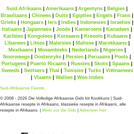
Suid-Afrikaans
|
Amerikaans
|
Argentyns
|
Belgies
|
Brasiliaans
|
Chinees
|
Duits
|
Egipties
|
Engels
|
Frans
|
Grieks
|
Hongaars
|
Iers
|
Indies
|
Indonesies
|
Israelies
|
Italiaans
|
Japannees
|
Joods
|
Kameroens
|
Kanadees
|
Karibies
|
Kongolees
|
Koreaans
|
Kreools
|
Kubaans
|
Libanees
|
Libies
|
Maleisies
|
Maltese
|
Marokkaans
|
Mexikaans
|
Mosambieks
|
Nederlands
|
Nigeries
|
Noorweegs
|
Oostenryks
|
Persies
|
Peruaans
|
Pools
|
Portugees
|
Puerto Ricaans
|
Russies
|
Skots
|
Spaans
|
Sweeds
|
Switsers
|
Thai
|
Tunisies
|
Turks
|
Viëtnamees
|
Vlaams
|
Wallies
|
Wes-Indies
Suid-Afrikaanse Feeste
© 2008 - 2026 Die Volledige Afrikaanse Gids tot Kookkuns | Suid-
Afrikaanse resepte in Afrikaans, klassieke resepte in Afrikaans, alle
resepte in Afrikaans. |
Meer oor die Gids
|
Adverteer hier