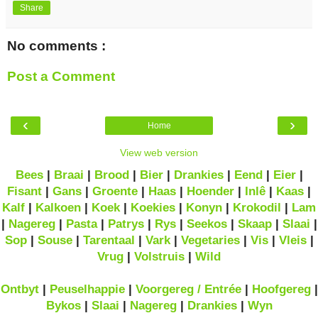
Share
No comments :
Post a Comment
‹
›
Home
View web version
Bees
|
Braai
|
Brood
|
Bier
|
Drankies
|
Eend
|
Eier
|
Fisant
|
Gans
|
Groente
|
Haas
|
Hoender
|
Inlê
|
Kaas
|
Kalf
|
Kalkoen
|
Koek
|
Koekies
|
Konyn
|
Krokodil
|
Lam
|
Nagereg
|
Pasta
|
Patrys
|
Rys
|
Seekos
|
Skaap
|
Slaai
|
Sop
|
Souse
|
Tarentaal
|
Vark
|
Vegetaries
|
Vis
|
Vleis
|
Vrug
|
Volstruis
|
Wild
Ontbyt
|
Peuselhappie
|
Voorgereg / Entrée
|
Hoofgereg
|
Bykos
|
Slaai
|
Nagereg
|
Drankies
|
Wyn