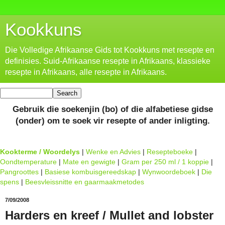
Kookkuns
Die Volledige Afrikaanse Gids tot Kookkuns met resepte en
definisies. Suid-Afrikaanse resepte in Afrikaans, klassieke
resepte in Afrikaans, alle resepte in Afrikaans.
Gebruik die soekenjin (bo) of die alfabetiese gidse
(onder) om te soek vir resepte of ander inligting.
Kookterme / Woordelys
|
Wenke en Advies
|
Resepteboeke
|
Oondtemperature
|
Mate en gewigte
|
Gram per 250 ml / 1 koppie
|
Pangroottes
|
Basiese kombuisgereedskap
|
Wynwoordeboek
|
Die
spens
|
Beesvleissnitte en gaarmaakmetodes
7/09/2008
Harders en kreef / Mullet and lobster