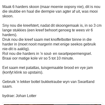
Maak 6 harders skoon (maar moenie oopsny nie), dit is nou
die skubbe en haal die dermpie van agter af uit, was mooi
skoon.
Sny nou die kreefstert, nadat dit skoongemaak is, in so 3 cm
lange stukkies (een kreef behoort genoeg te wees vir 6
harders).
Druk nou die kreef saam met knoffelbotter binne in die
harder in (moet nooit margerin met enige seekos gebruik
nie-dit is aaklig).
Rol nou die harders in 'n sout- en swartpepermengsel.
Braai oor matige kole vir so 5 tot 10 minute.
Eet saam met patattas, tuisgemaakte brood en vye jam
(konfyt klink so upstairs).
Gebruik 'n lekker bottel bukketraube wyn van Swartland
saam.
bydrae: Johan Lotter