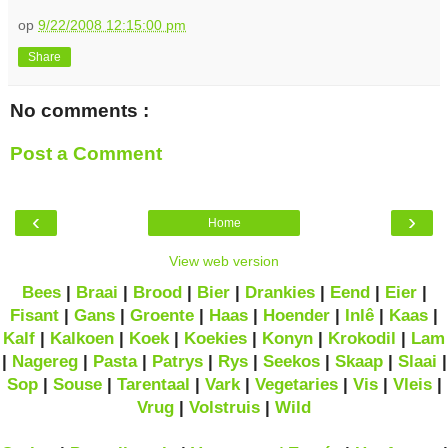
op
9/22/2008 12:15:00 pm
Share
No comments :
Post a Comment
‹
›
Home
View web version
Bees
|
Braai
|
Brood
|
Bier
|
Drankies
|
Eend
|
Eier
|
Fisant
|
Gans
|
Groente
|
Haas
|
Hoender
|
Inlê
|
Kaas
|
Kalf
|
Kalkoen
|
Koek
|
Koekies
|
Konyn
|
Krokodil
|
Lam
|
Nagereg
|
Pasta
|
Patrys
|
Rys
|
Seekos
|
Skaap
|
Slaai
|
Sop
|
Souse
|
Tarentaal
|
Vark
|
Vegetaries
|
Vis
|
Vleis
|
Vrug
|
Volstruis
|
Wild