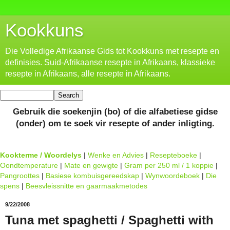
Kookkuns
Die Volledige Afrikaanse Gids tot Kookkuns met resepte en
definisies. Suid-Afrikaanse resepte in Afrikaans, klassieke
resepte in Afrikaans, alle resepte in Afrikaans.
Gebruik die soekenjin (bo) of die alfabetiese gidse
(onder) om te soek vir resepte of ander inligting.
Kookterme / Woordelys
|
Wenke en Advies
|
Resepteboeke
|
Oondtemperature
|
Mate en gewigte
|
Gram per 250 ml / 1 koppie
|
Pangroottes
|
Basiese kombuisgereedskap
|
Wynwoordeboek
|
Die
spens
|
Beesvleissnitte en gaarmaakmetodes
9/22/2008
Tuna met spaghetti / Spaghetti with