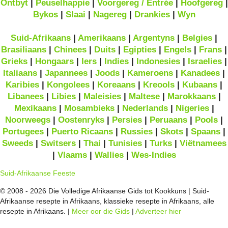
Ontbyt
|
Peuselhappie
|
Voorgereg / Entrée
|
Hoofgereg
|
Bykos
|
Slaai
|
Nagereg
|
Drankies
|
Wyn
Suid-Afrikaans
|
Amerikaans
|
Argentyns
|
Belgies
|
Brasiliaans
|
Chinees
|
Duits
|
Egipties
|
Engels
|
Frans
|
Grieks
|
Hongaars
|
Iers
|
Indies
|
Indonesies
|
Israelies
|
Italiaans
|
Japannees
|
Joods
|
Kameroens
|
Kanadees
|
Karibies
|
Kongolees
|
Koreaans
|
Kreools
|
Kubaans
|
Libanees
|
Libies
|
Maleisies
|
Maltese
|
Marokkaans
|
Mexikaans
|
Mosambieks
|
Nederlands
|
Nigeries
|
Noorweegs
|
Oostenryks
|
Persies
|
Peruaans
|
Pools
|
Portugees
|
Puerto Ricaans
|
Russies
|
Skots
|
Spaans
|
Sweeds
|
Switsers
|
Thai
|
Tunisies
|
Turks
|
Viëtnamees
|
Vlaams
|
Wallies
|
Wes-Indies
Suid-Afrikaanse Feeste
© 2008 - 2026 Die Volledige Afrikaanse Gids tot Kookkuns | Suid-
Afrikaanse resepte in Afrikaans, klassieke resepte in Afrikaans, alle
resepte in Afrikaans. |
Meer oor die Gids
|
Adverteer hier