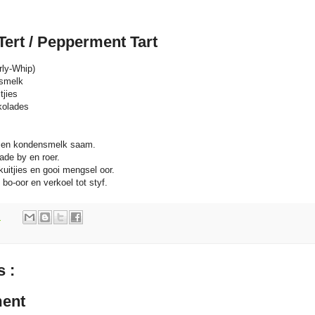
ert / Pepperment Tart
rly-Whip)
nsmelk
tjies
kolades
p en kondensmelk saam.
ade by en roer.
uitjies en gooi mengsel oor.
bo-oor en verkoel tot styf.
m
 :
ent