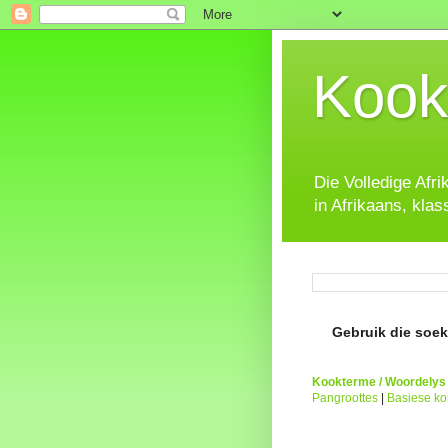
Kook
Die Volledige Afr
in Afrikaans, klas
Gebruik die soeke
Kookterme / Woordelys
Pangroottes
|
Basiese k