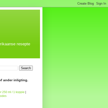
frikaanse resepte
f ander inligting.
r 250 ml / 1 koppie
|
todes