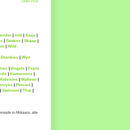
Older Post
ender
|
Inlê
|
Kaas
|
s
|
Seekos
|
Skaap
|
uis
|
Wild
|
Drankies
|
Wyn
ties
|
Engels
|
Frans
ods
|
Kameroens
|
Maleisies
|
Maltese
|
enryks
|
Persies
|
|
Switsers
|
Thai
|
esepte in Afrikaans, alle