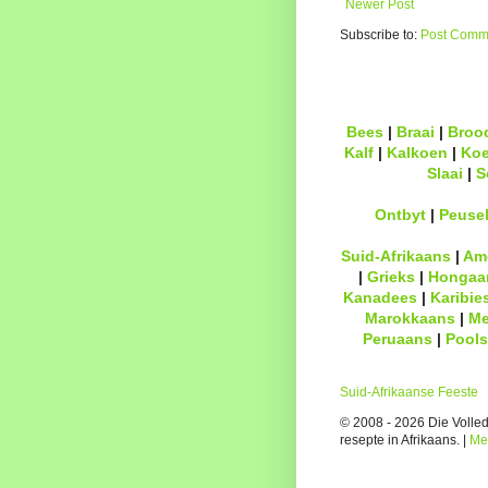
Newer Post
Subscribe to:
Post Comme
Bees
|
Braai
|
Broo
Kalf
|
Kalkoen
|
Ko
Slaai
|
S
Ontbyt
|
Peuse
Suid-Afrikaans
|
Am
|
Grieks
|
Hongaa
Kanadees
|
Karibie
Marokkaans
|
Me
Peruaans
|
Pools
Suid-Afrikaanse Feeste
© 2008 - 2026 Die Volledi
resepte in Afrikaans. |
Me