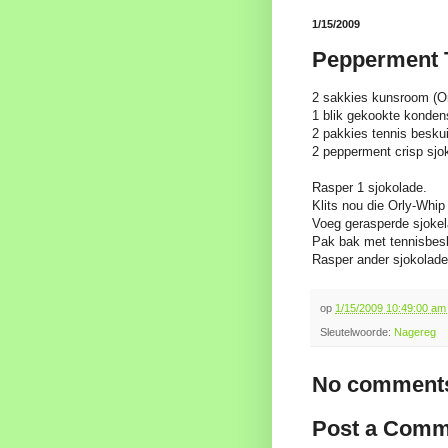
1/15/2009
Pepperment T
2 sakkies kunsroom (O
1 blik gekookte konde
2 pakkies tennis beskui
2 pepperment crisp sjo
Rasper 1 sjokolade.
Klits nou die Orly-Whi
Voeg gerasperde sjokel
Pak bak met tennisbesk
Rasper ander sjokolade 
op
1/15/2009 10:49:00 a
Sleutelwoorde:
Nagereg
No comments
Post a Comm