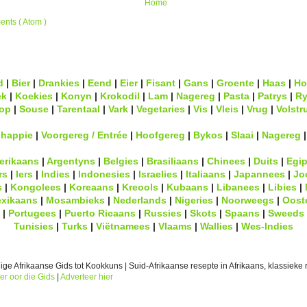
Home
nts ( Atom )
d
|
Bier
|
Drankies
|
Eend
|
Eier
|
Fisant
|
Gans
|
Groente
|
Haas
|
Ho
ek
|
Koekies
|
Konyn
|
Krokodil
|
Lam
|
Nagereg
|
Pasta
|
Patrys
|
Ry
op
|
Souse
|
Tarentaal
|
Vark
|
Vegetaries
|
Vis
|
Vleis
|
Vrug
|
Volstr
lhappie
|
Voorgereg / Entrée
|
Hoofgereg
|
Bykos
|
Slaai
|
Nagereg
erikaans
|
Argentyns
|
Belgies
|
Brasiliaans
|
Chinees
|
Duits
|
Egip
rs
|
Iers
|
Indies
|
Indonesies
|
Israelies
|
Italiaans
|
Japannees
|
Jo
s
|
Kongolees
|
Koreaans
|
Kreools
|
Kubaans
|
Libanees
|
Libies
|
xikaans
|
Mosambieks
|
Nederlands
|
Nigeries
|
Noorweegs
|
Oost
|
Portugees
|
Puerto Ricaans
|
Russies
|
Skots
|
Spaans
|
Sweeds
Tunisies
|
Turks
|
Viëtnamees
|
Vlaams
|
Wallies
|
Wes-Indies
ge Afrikaanse Gids tot Kookkuns | Suid-Afrikaanse resepte in Afrikaans, klassieke r
er oor die Gids
|
Adverteer hier