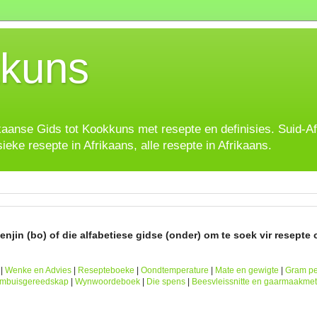
kuns
ikaanse Gids tot Kookkuns met resepte en definisies. Suid-A
sieke resepte in Afrikaans, alle resepte in Afrikaans.
njin (bo) of die alfabetiese gidse (onder) om te soek vir resepte o
|
Wenke en Advies
|
Resepteboeke
|
Oondtemperature
|
Mate en gewigte
|
Gram pe
ombuisgereedskap
|
Wynwoordeboek
|
Die spens
|
Beesvleissnitte en gaarmaakme