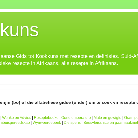
kuns
ikaanse Gids tot Kookkuns met resepte en definisies. Suid-A
sieke resepte in Afrikaans, alle resepte in Afrikaans.
njin (bo) of die alfabetiese gidse (onder) om te soek vir resepte o
|
Wenke en Advies
|
Resepteboeke
|
Oondtemperature
|
Mate en gewigte
|
Gram pe
ombuisgereedskap
|
Wynwoordeboek
|
Die spens
|
Beesvleissnitte en gaarmaakme