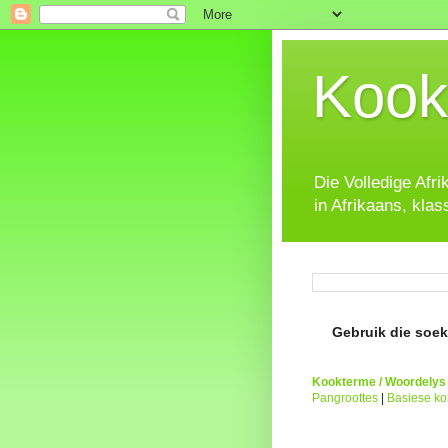
Kook
Die Volledige Afr
in Afrikaans, klas
Gebruik die soeke
Kookterme / Woordelys
Pangroottes
|
Basiese k