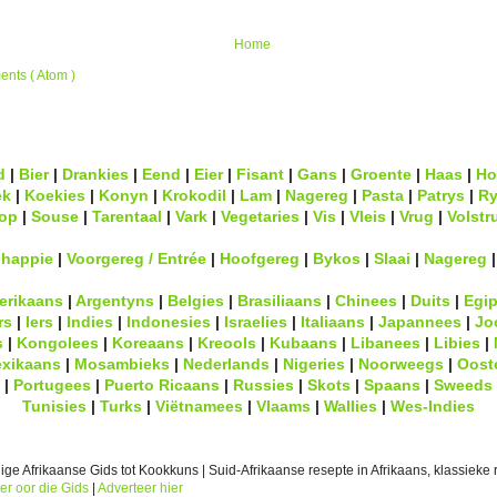
Home
nts ( Atom )
d
|
Bier
|
Drankies
|
Eend
|
Eier
|
Fisant
|
Gans
|
Groente
|
Haas
|
Ho
ek
|
Koekies
|
Konyn
|
Krokodil
|
Lam
|
Nagereg
|
Pasta
|
Patrys
|
Ry
op
|
Souse
|
Tarentaal
|
Vark
|
Vegetaries
|
Vis
|
Vleis
|
Vrug
|
Volstr
lhappie
|
Voorgereg / Entrée
|
Hoofgereg
|
Bykos
|
Slaai
|
Nagereg
erikaans
|
Argentyns
|
Belgies
|
Brasiliaans
|
Chinees
|
Duits
|
Egip
rs
|
Iers
|
Indies
|
Indonesies
|
Israelies
|
Italiaans
|
Japannees
|
Jo
s
|
Kongolees
|
Koreaans
|
Kreools
|
Kubaans
|
Libanees
|
Libies
|
xikaans
|
Mosambieks
|
Nederlands
|
Nigeries
|
Noorweegs
|
Oost
|
Portugees
|
Puerto Ricaans
|
Russies
|
Skots
|
Spaans
|
Sweeds
Tunisies
|
Turks
|
Viëtnamees
|
Vlaams
|
Wallies
|
Wes-Indies
ge Afrikaanse Gids tot Kookkuns | Suid-Afrikaanse resepte in Afrikaans, klassieke r
er oor die Gids
|
Adverteer hier