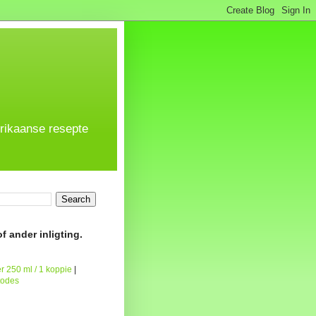
frikaanse resepte
f ander inligting.
r 250 ml / 1 koppie
|
todes