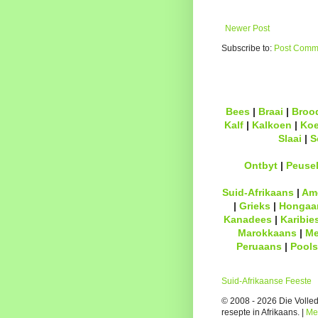
Newer Post
Subscribe to:
Post Comme
Bees
|
Braai
|
Broo
Kalf
|
Kalkoen
|
Ko
Slaai
|
S
Ontbyt
|
Peuse
Suid-Afrikaans
|
Am
|
Grieks
|
Hongaa
Kanadees
|
Karibie
Marokkaans
|
Me
Peruaans
|
Pools
Suid-Afrikaanse Feeste
© 2008 - 2026 Die Volledi
resepte in Afrikaans. |
Me