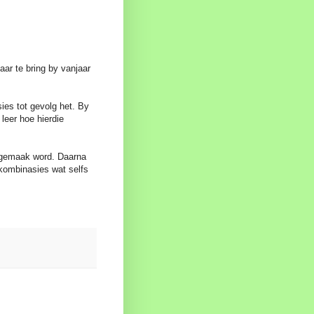
ar te bring by vanjaar
ies tot gevolg het. By
leer hoe hierdie
t gemaak word. Daarna
 kombinasies wat selfs