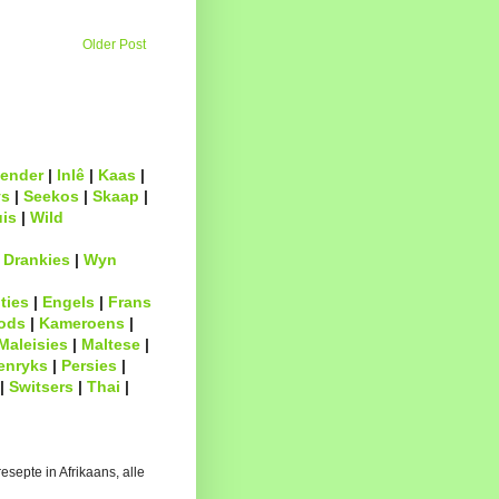
Older Post
ender
|
Inlê
|
Kaas
|
s
|
Seekos
|
Skaap
|
uis
|
Wild
|
Drankies
|
Wyn
ties
|
Engels
|
Frans
ods
|
Kameroens
|
Maleisies
|
Maltese
|
enryks
|
Persies
|
|
Switsers
|
Thai
|
esepte in Afrikaans, alle