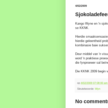
4/02/2009
Sjokoladefee
Kango Wyne en 'n sjoko
se KKNK.
Hierdie smaaksensasie 
hierdie geleentheid pro
kombinasie baie sukse
Deur middel van 'n vis
word 'n praktiese proe
die fynproewer sal beïn
Die KKNK 2009 begin 
op
4/02/2009 07:08:00 a
Sleutelwoorde:
Wyn
No comments