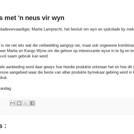
s met 'n neus vir wyn
ladevervaardiger, Martie Lamprecht, het besluit om wyn en sjokolade by meka
is nie net iets wat die verbeelding aangryp nie, maar ook ongewone kombinas
beer Martie en Kango Wyne om die gehoor op interessante wyse in te lig en te 
svol saam gebruik kan word.
uele aanbieding word daar gewys hoe hierdie produkte ontstaan het en hoe di
sessie aangebied waar die beste van albei produkte bymekaar gebring word in
druk.
vandag.
m
 :