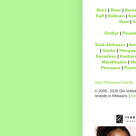
Bees
|
Braai
|
Broo
Kalf
|
Kalkoen
|
Ko
Slaai
|
S
Ontbyt
|
Peuse
Suid-Afrikaans
|
Am
|
Grieks
|
Hongaa
Kanadees
|
Karibie
Marokkaans
|
Me
Peruaans
|
Pools
Suid-Afrikaanse Feeste
© 2008 - 2026 Die Volledi
resepte in Afrikaans. |
Me