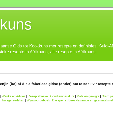
kuns
ikaanse Gids tot Kookkuns met resepte en definisies. Suid-A
sieke resepte in Afrikaans, alle resepte in Afrikaans.
njin (bo) of die alfabetiese gidse (onder) om te soek vir resepte o
|
Wenke en Advies
|
Resepteboeke
|
Oondtemperature
|
Mate en gewigte
|
Gram pe
ombuisgereedskap
|
Wynwoordeboek
|
Die spens
|
Beesvleissnitte en gaarmaakme