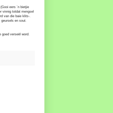
Gooi eers ´n bietjie
r vinnig totdat mengsel
rd van die baie klits-.
 geursels en sout.
ie goed verseël word.