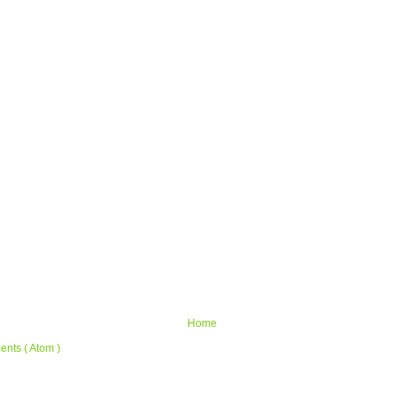
Home
nts ( Atom )