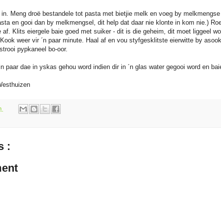
 in. Meng droë bestandele tot pasta met bietjie melk en voeg by melkmengse (
ta en gooi dan by melkmengsel, dit help dat daar nie klonte in kom nie.) Roe
e af. Klits eiergele baie goed met suiker - dit is die geheim, dit moet liggeel wo
ok weer vir ´n paar minute. Haal af en vou styfgesklitste eierwitte by asook
 strooi pypkaneel bo-oor.
´n paar dae in yskas gehou word indien dir in ´n glas water gegooi word en ba
Westhuizen
pm
 :
ent