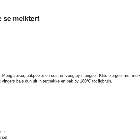
 se melktert
m. Meng suiker, bakpoeier en sout en voeg by mengsel. Klits eiergeel met me
ingers baie dun uit in tertbakke en bak by 180°C tot ligbruin.
rsel
rsel