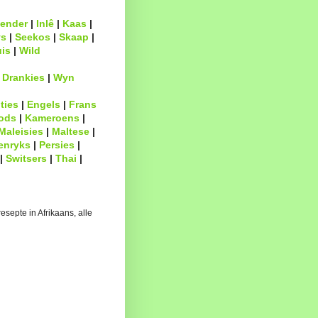
ender
|
Inlê
|
Kaas
|
s
|
Seekos
|
Skaap
|
uis
|
Wild
|
Drankies
|
Wyn
ties
|
Engels
|
Frans
ods
|
Kameroens
|
Maleisies
|
Maltese
|
enryks
|
Persies
|
|
Switsers
|
Thai
|
esepte in Afrikaans, alle