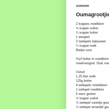
11/09/2009
Oumagrootjie
2 koppies meelblom
½ koppie suiker
¼ koppie botter
1 eiergeel
2 teelepels bakpoeier
¼ koppie melk
Bietjie sout
Vryf botter in meelblo
meelmengsel. Druk met v
Vulsel
1,25 liter melk
125g botter
4 eetlepels mielieblom
1 eetlepel meelblom
5 eiers geskei
½ koppie suiker
½ teelepel vanielje geu
¼ teelepel amandel geu