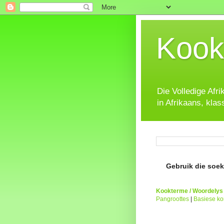
Kook
Die Volledige Afr
in Afrikaans, klas
Gebruik die soeke
Kookterme / Woordelys
Pangroottes
|
Basiese k