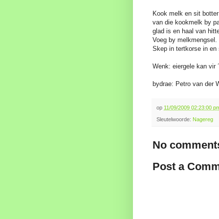
Kook melk en sit botter
van die kookmelk by pas
glad is en haal van hitt
Voeg by melkmengsel. Ko
Skep in tertkorse in en
Wenk: eiergele kan vir 
bydrae: Petro van der 
op
11/09/2009 02:23:00 
Sleutelwoorde:
Nagereg
No comments
Post a Comm