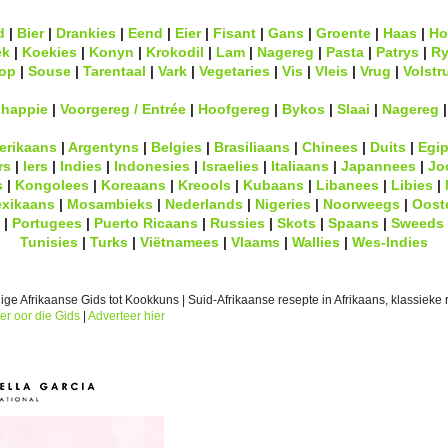
d
|
Bier
|
Drankies
|
Eend
|
Eier
|
Fisant
|
Gans
|
Groente
|
Haas
|
Ho
ek
|
Koekies
|
Konyn
|
Krokodil
|
Lam
|
Nagereg
|
Pasta
|
Patrys
|
Ry
op
|
Souse
|
Tarentaal
|
Vark
|
Vegetaries
|
Vis
|
Vleis
|
Vrug
|
Volstr
lhappie
|
Voorgereg / Entrée
|
Hoofgereg
|
Bykos
|
Slaai
|
Nagereg
erikaans
|
Argentyns
|
Belgies
|
Brasiliaans
|
Chinees
|
Duits
|
Egip
rs
|
Iers
|
Indies
|
Indonesies
|
Israelies
|
Italiaans
|
Japannees
|
Jo
s
|
Kongolees
|
Koreaans
|
Kreools
|
Kubaans
|
Libanees
|
Libies
|
xikaans
|
Mosambieks
|
Nederlands
|
Nigeries
|
Noorweegs
|
Oost
|
Portugees
|
Puerto Ricaans
|
Russies
|
Skots
|
Spaans
|
Sweeds
Tunisies
|
Turks
|
Viëtnamees
|
Vlaams
|
Wallies
|
Wes-Indies
ge Afrikaanse Gids tot Kookkuns | Suid-Afrikaanse resepte in Afrikaans, klassieke r
er oor die Gids
|
Adverteer hier