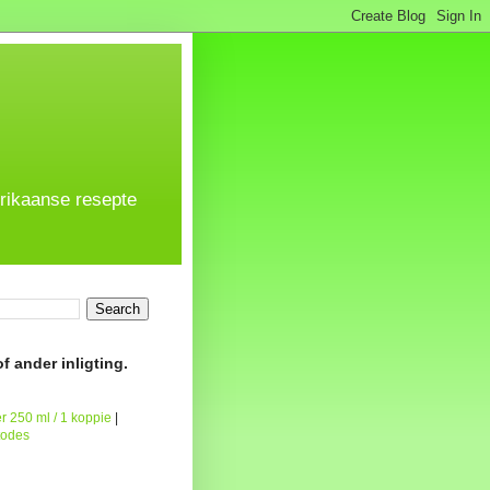
frikaanse resepte
f ander inligting.
r 250 ml / 1 koppie
|
todes