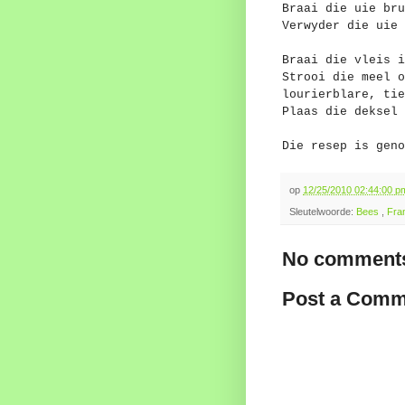
Braai die uie bru
Verwyder die uie 
Braai die vleis i
Strooi die meel o
lourierblare, tie
Plaas die deksel 
Die resep is geno
op
12/25/2010 02:44:00 
Sleutelwoorde:
Bees
,
Fra
No comments
Post a Comm