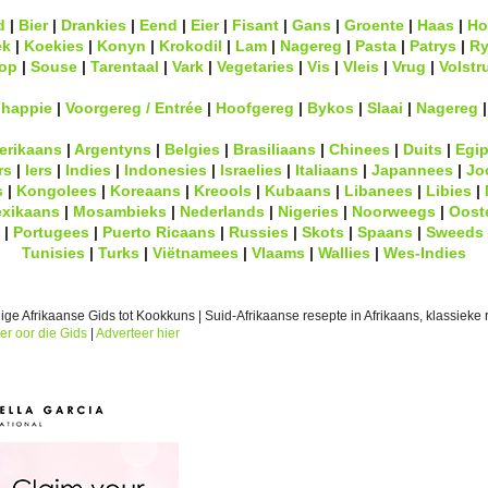
d
|
Bier
|
Drankies
|
Eend
|
Eier
|
Fisant
|
Gans
|
Groente
|
Haas
|
Ho
ek
|
Koekies
|
Konyn
|
Krokodil
|
Lam
|
Nagereg
|
Pasta
|
Patrys
|
Ry
op
|
Souse
|
Tarentaal
|
Vark
|
Vegetaries
|
Vis
|
Vleis
|
Vrug
|
Volstr
lhappie
|
Voorgereg / Entrée
|
Hoofgereg
|
Bykos
|
Slaai
|
Nagereg
erikaans
|
Argentyns
|
Belgies
|
Brasiliaans
|
Chinees
|
Duits
|
Egip
rs
|
Iers
|
Indies
|
Indonesies
|
Israelies
|
Italiaans
|
Japannees
|
Jo
s
|
Kongolees
|
Koreaans
|
Kreools
|
Kubaans
|
Libanees
|
Libies
|
xikaans
|
Mosambieks
|
Nederlands
|
Nigeries
|
Noorweegs
|
Oost
|
Portugees
|
Puerto Ricaans
|
Russies
|
Skots
|
Spaans
|
Sweeds
Tunisies
|
Turks
|
Viëtnamees
|
Vlaams
|
Wallies
|
Wes-Indies
ge Afrikaanse Gids tot Kookkuns | Suid-Afrikaanse resepte in Afrikaans, klassieke r
er oor die Gids
|
Adverteer hier