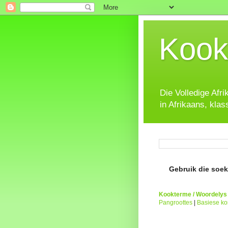
Kook
Die Volledige Afr
in Afrikaans, klas
Gebruik die soeke
Kookterme / Woordelys
Pangroottes
|
Basiese k