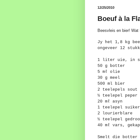
12/25/2010
Boeuf à la F
Beesvleis en bier! Wat
Jy het 1,8 kg bee
ongeveer 12 stukk
1 liter uie, in s
50 g botter
5 mℓ olie
30 g meel
500 ml bier
2 teelepels sout
½ teelepel peper
20 mℓ asyn
1 teelepel suiker
2 lourierblare
½ teelepel gedroo
40 mℓ vars, gekap
Smelt die botter 