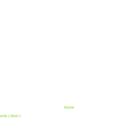
Home
nts ( Atom )