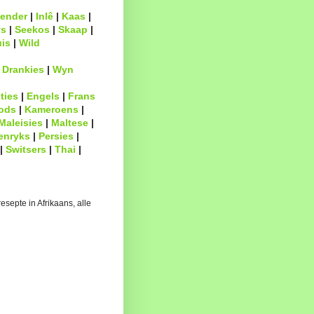
ender
|
Inlê
|
Kaas
|
s
|
Seekos
|
Skaap
|
uis
|
Wild
|
Drankies
|
Wyn
ties
|
Engels
|
Frans
ods
|
Kameroens
|
Maleisies
|
Maltese
|
enryks
|
Persies
|
|
Switsers
|
Thai
|
esepte in Afrikaans, alle