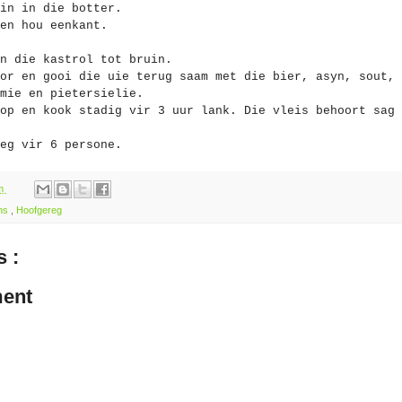
in in die botter.
en hou eenkant.
n die kastrol tot bruin.
or en gooi die uie terug saam met die bier, asyn, sout, 
mie en pietersielie.
op en kook stadig vir 3 uur lank. Die vleis behoort sag 
eg vir 6 persone.
pm
ns
,
Hoofgereg
 :
ent