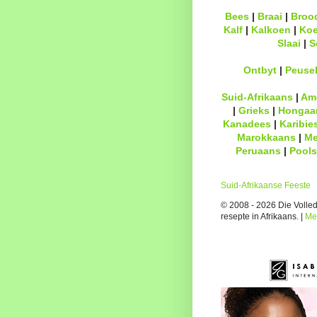
Bees
|
Braai
|
Broo
Kalf
|
Kalkoen
|
Ko
Slaai
|
S
Ontbyt
|
Peuse
Suid-Afrikaans
|
Am
|
Grieks
|
Hongaa
Kanadees
|
Karibie
Marokkaans
|
Me
Peruaans
|
Pools
Suid-Afrikaanse Feeste
© 2008 - 2026 Die Volledi
resepte in Afrikaans. |
Me