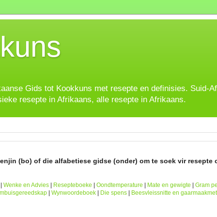
kuns
ikaanse Gids tot Kookkuns met resepte en definisies. Suid-A
sieke resepte in Afrikaans, alle resepte in Afrikaans.
njin (bo) of die alfabetiese gidse (onder) om te soek vir resepte o
|
Wenke en Advies
|
Resepteboeke
|
Oondtemperature
|
Mate en gewigte
|
Gram pe
ombuisgereedskap
|
Wynwoordeboek
|
Die spens
|
Beesvleissnitte en gaarmaakme