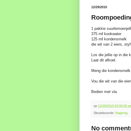
12/29/2010
Roompoeding
1 pakkie suurlemoenjell
375 mℓ kookwater
125 mℓ kondensmelk
die wit van 2 eiers, sty
Los die jellie op in di
Laat dit afkoel.
Meng die kondensmelk e
Vou die wit van die eier
Bedien met vla.
op
12/29/2010 03:00:00 
Sleutelwoorde:
Nagereg
No comments