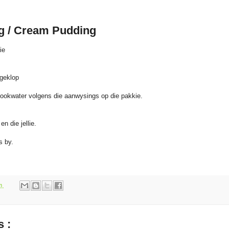
 / Cream Pudding
ie
fgeklop
e kookwater volgens die aanwysings op die pakkie.
n die jellie.
s by.
pm
 :