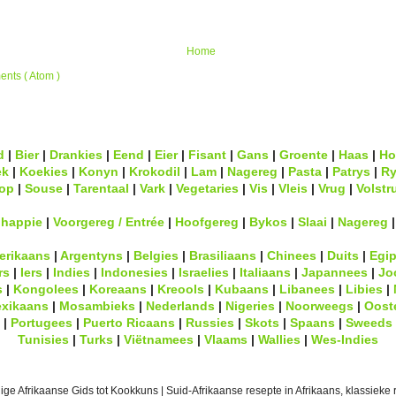
Home
nts ( Atom )
d
|
Bier
|
Drankies
|
Eend
|
Eier
|
Fisant
|
Gans
|
Groente
|
Haas
|
Ho
ek
|
Koekies
|
Konyn
|
Krokodil
|
Lam
|
Nagereg
|
Pasta
|
Patrys
|
Ry
op
|
Souse
|
Tarentaal
|
Vark
|
Vegetaries
|
Vis
|
Vleis
|
Vrug
|
Volstr
lhappie
|
Voorgereg / Entrée
|
Hoofgereg
|
Bykos
|
Slaai
|
Nagereg
erikaans
|
Argentyns
|
Belgies
|
Brasiliaans
|
Chinees
|
Duits
|
Egip
rs
|
Iers
|
Indies
|
Indonesies
|
Israelies
|
Italiaans
|
Japannees
|
Jo
s
|
Kongolees
|
Koreaans
|
Kreools
|
Kubaans
|
Libanees
|
Libies
|
xikaans
|
Mosambieks
|
Nederlands
|
Nigeries
|
Noorweegs
|
Oost
|
Portugees
|
Puerto Ricaans
|
Russies
|
Skots
|
Spaans
|
Sweeds
Tunisies
|
Turks
|
Viëtnamees
|
Vlaams
|
Wallies
|
Wes-Indies
ge Afrikaanse Gids tot Kookkuns | Suid-Afrikaanse resepte in Afrikaans, klassieke r