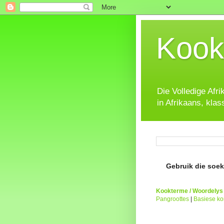
Kook
Die Volledige Afr
in Afrikaans, klas
Gebruik die soeke
Kookterme / Woordelys
Pangroottes
|
Basiese k