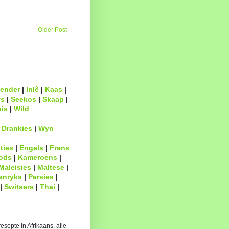
Older Post
ender
|
Inlê
|
Kaas
|
s
|
Seekos
|
Skaap
|
uis
|
Wild
|
Drankies
|
Wyn
ties
|
Engels
|
Frans
ods
|
Kameroens
|
Maleisies
|
Maltese
|
enryks
|
Persies
|
|
Switsers
|
Thai
|
esepte in Afrikaans, alle