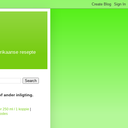
frikaanse resepte
f ander inligting.
r 250 ml / 1 koppie
|
todes