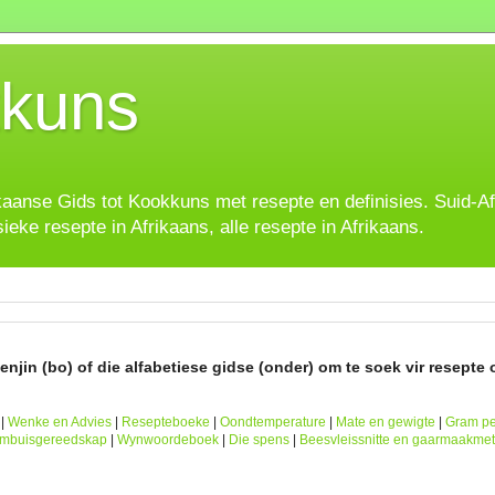
kuns
ikaanse Gids tot Kookkuns met resepte en definisies. Suid-A
sieke resepte in Afrikaans, alle resepte in Afrikaans.
njin (bo) of die alfabetiese gidse (onder) om te soek vir resepte o
|
Wenke en Advies
|
Resepteboeke
|
Oondtemperature
|
Mate en gewigte
|
Gram pe
ombuisgereedskap
|
Wynwoordeboek
|
Die spens
|
Beesvleissnitte en gaarmaakme