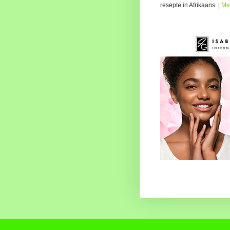
resepte in Afrikaans. |
Me