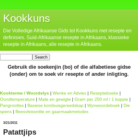
Kookkuns
Die Volledige Afrikaanse Gids tot Kookkuns met resepte en
definisies. Suid-Afrikaanse resepte in Afrikaans, klassieke
resepte in Afrikaans, alle resepte in Afrikaans.
Gebruik die soekenjin (bo) of die alfabetiese gidse
(onder) om te soek vir resepte of ander inligting.
Kookterme / Woordelys
|
Wenke en Advies
|
Resepteboeke
|
Oondtemperature
|
Mate en gewigte
|
Gram per 250 ml / 1 koppie
|
Pangroottes
|
Basiese kombuisgereedskap
|
Wynwoordeboek
|
Die
spens
|
Beesvleissnitte en gaarmaakmetodes
3/21/2011
Patattjips