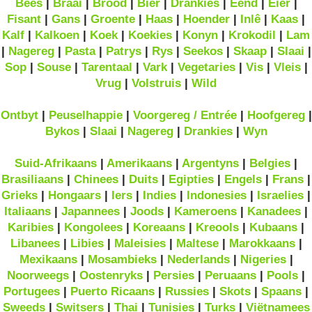
Bees
|
Braai
|
Brood
|
Bier
|
Drankies
|
Eend
|
Eier
|
Fisant
|
Gans
|
Groente
|
Haas
|
Hoender
|
Inlê
|
Kaas
|
Kalf
|
Kalkoen
|
Koek
|
Koekies
|
Konyn
|
Krokodil
|
Lam
|
Nagereg
|
Pasta
|
Patrys
|
Rys
|
Seekos
|
Skaap
|
Slaai
|
Sop
|
Souse
|
Tarentaal
|
Vark
|
Vegetaries
|
Vis
|
Vleis
|
Vrug
|
Volstruis
|
Wild
Ontbyt
|
Peuselhappie
|
Voorgereg / Entrée
|
Hoofgereg
|
Bykos
|
Slaai
|
Nagereg
|
Drankies
|
Wyn
Suid-Afrikaans
|
Amerikaans
|
Argentyns
|
Belgies
|
Brasiliaans
|
Chinees
|
Duits
|
Egipties
|
Engels
|
Frans
|
Grieks
|
Hongaars
|
Iers
|
Indies
|
Indonesies
|
Israelies
|
Italiaans
|
Japannees
|
Joods
|
Kameroens
|
Kanadees
|
Karibies
|
Kongolees
|
Koreaans
|
Kreools
|
Kubaans
|
Libanees
|
Libies
|
Maleisies
|
Maltese
|
Marokkaans
|
Mexikaans
|
Mosambieks
|
Nederlands
|
Nigeries
|
Noorweegs
|
Oostenryks
|
Persies
|
Peruaans
|
Pools
|
Portugees
|
Puerto Ricaans
|
Russies
|
Skots
|
Spaans
|
Sweeds
|
Switsers
|
Thai
|
Tunisies
|
Turks
|
Viëtnamees