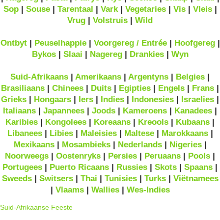
Sop
|
Souse
|
Tarentaal
|
Vark
|
Vegetaries
|
Vis
|
Vleis
|
Vrug
|
Volstruis
|
Wild
Ontbyt
|
Peuselhappie
|
Voorgereg / Entrée
|
Hoofgereg
|
Bykos
|
Slaai
|
Nagereg
|
Drankies
|
Wyn
Suid-Afrikaans
|
Amerikaans
|
Argentyns
|
Belgies
|
Brasiliaans
|
Chinees
|
Duits
|
Egipties
|
Engels
|
Frans
|
Grieks
|
Hongaars
|
Iers
|
Indies
|
Indonesies
|
Israelies
|
Italiaans
|
Japannees
|
Joods
|
Kameroens
|
Kanadees
|
Karibies
|
Kongolees
|
Koreaans
|
Kreools
|
Kubaans
|
Libanees
|
Libies
|
Maleisies
|
Maltese
|
Marokkaans
|
Mexikaans
|
Mosambieks
|
Nederlands
|
Nigeries
|
Noorweegs
|
Oostenryks
|
Persies
|
Peruaans
|
Pools
|
Portugees
|
Puerto Ricaans
|
Russies
|
Skots
|
Spaans
|
Sweeds
|
Switsers
|
Thai
|
Tunisies
|
Turks
|
Viëtnamees
|
Vlaams
|
Wallies
|
Wes-Indies
Suid-Afrikaanse Feeste