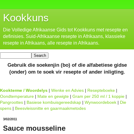
Kookkuns
Die Volledige Afrikaanse Gids tot Kookkuns met resepte en
definisies. Suid-Afrikaanse resepte in Afrikaans, klassieke
resepte in Afrikaans, alle resepte in Afrikaans.
Gebruik die soekenjin (bo) of die alfabetiese gidse
(onder) om te soek vir resepte of ander inligting.
Kookterme / Woordelys
|
Wenke en Advies
|
Resepteboeke
|
Oondtemperature
|
Mate en gewigte
|
Gram per 250 ml / 1 koppie
|
Pangroottes
|
Basiese kombuisgereedskap
|
Wynwoordeboek
|
Die
spens
|
Beesvleissnitte en gaarmaakmetodes
3/02/2011
Sauce mousseline