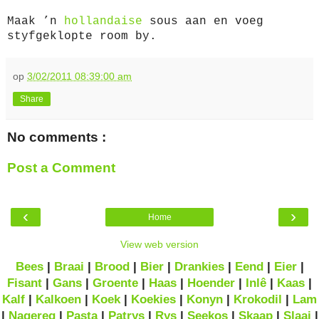
Maak ’n
hollandaise
sous aan en voeg
styfgeklopte room by.
op
3/02/2011 08:39:00 am
Share
No comments :
Post a Comment
‹
›
Home
View web version
Bees
|
Braai
|
Brood
|
Bier
|
Drankies
|
Eend
|
Eier
|
Fisant
|
Gans
|
Groente
|
Haas
|
Hoender
|
Inlê
|
Kaas
|
Kalf
|
Kalkoen
|
Koek
|
Koekies
|
Konyn
|
Krokodil
|
Lam
|
Nagereg
|
Pasta
|
Patrys
|
Rys
|
Seekos
|
Skaap
|
Slaai
|