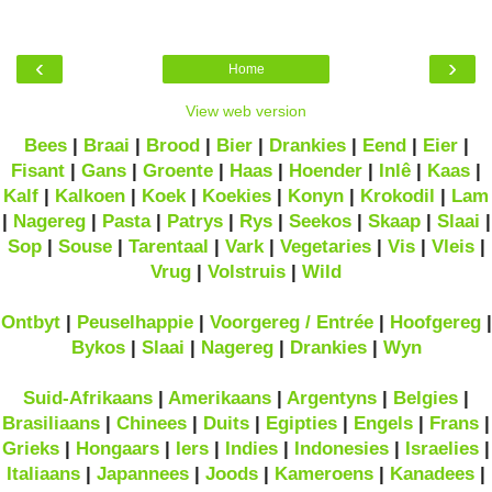
‹
›
Home
View web version
Bees
|
Braai
|
Brood
|
Bier
|
Drankies
|
Eend
|
Eier
|
Fisant
|
Gans
|
Groente
|
Haas
|
Hoender
|
Inlê
|
Kaas
|
Kalf
|
Kalkoen
|
Koek
|
Koekies
|
Konyn
|
Krokodil
|
Lam
|
Nagereg
|
Pasta
|
Patrys
|
Rys
|
Seekos
|
Skaap
|
Slaai
|
Sop
|
Souse
|
Tarentaal
|
Vark
|
Vegetaries
|
Vis
|
Vleis
|
Vrug
|
Volstruis
|
Wild
Ontbyt
|
Peuselhappie
|
Voorgereg / Entrée
|
Hoofgereg
|
Bykos
|
Slaai
|
Nagereg
|
Drankies
|
Wyn
Suid-Afrikaans
|
Amerikaans
|
Argentyns
|
Belgies
|
Brasiliaans
|
Chinees
|
Duits
|
Egipties
|
Engels
|
Frans
|
Grieks
|
Hongaars
|
Iers
|
Indies
|
Indonesies
|
Israelies
|
Italiaans
|
Japannees
|
Joods
|
Kameroens
|
Kanadees
|