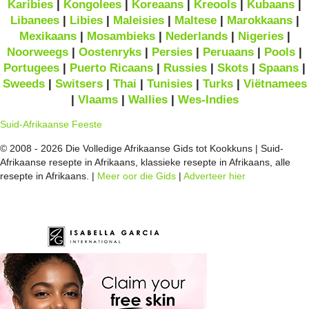
Karibies
|
Kongolees
|
Koreaans
|
Kreools
|
Kubaans
|
Libanees
|
Libies
|
Maleisies
|
Maltese
|
Marokkaans
|
Mexikaans
|
Mosambieks
|
Nederlands
|
Nigeries
|
Noorweegs
|
Oostenryks
|
Persies
|
Peruaans
|
Pools
|
Portugees
|
Puerto Ricaans
|
Russies
|
Skots
|
Spaans
|
Sweeds
|
Switsers
|
Thai
|
Tunisies
|
Turks
|
Viëtnamees
|
Vlaams
|
Wallies
|
Wes-Indies
Suid-Afrikaanse Feeste
© 2008 - 2026 Die Volledige Afrikaanse Gids tot Kookkuns | Suid-
Afrikaanse resepte in Afrikaans, klassieke resepte in Afrikaans, alle
resepte in Afrikaans. |
Meer oor die Gids
|
Adverteer hier