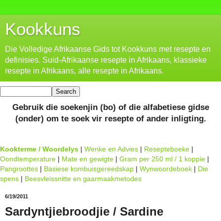
Kookkuns
Die Volledige Afrikaanse Gids tot Kookkuns met resepte en
definisies. Suid-Afrikaanse resepte in Afrikaans, klassieke
resepte in Afrikaans, alle resepte in Afrikaans.
Gebruik die soekenjin (bo) of die alfabetiese gidse
(onder) om te soek vir resepte of ander inligting.
Kookterme / Woordelys
|
Wenke en Advies
|
Resepteboeke
|
Oondtemperature
|
Mate en gewigte
|
Gram per 250 ml / 1 koppie
|
Pangroottes
|
Basiese kombuisgereedskap
|
Wynwoordeboek
|
Die
spens
|
Beesvleissnitte en gaarmaakmetodes
6/19/2011
Sardyntjiebroodjie / Sardine