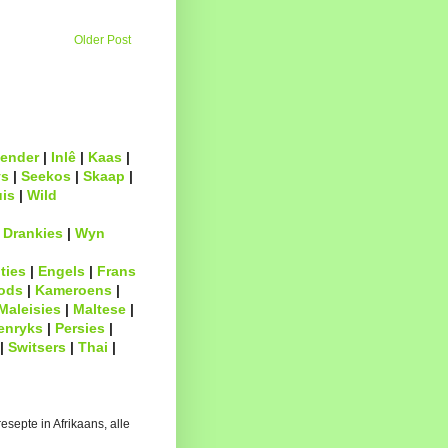
Older Post
ender
|
Inlê
|
Kaas
|
s
|
Seekos
|
Skaap
|
uis
|
Wild
|
Drankies
|
Wyn
ties
|
Engels
|
Frans
ods
|
Kameroens
|
Maleisies
|
Maltese
|
enryks
|
Persies
|
|
Switsers
|
Thai
|
esepte in Afrikaans, alle