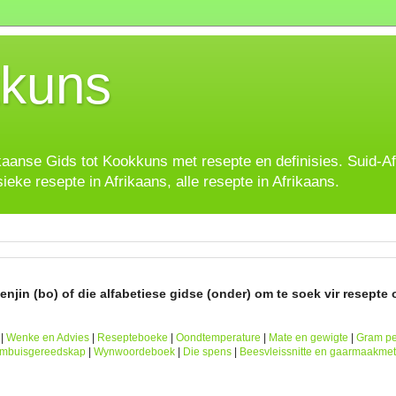
kuns
ikaanse Gids tot Kookkuns met resepte en definisies. Suid-A
sieke resepte in Afrikaans, alle resepte in Afrikaans.
njin (bo) of die alfabetiese gidse (onder) om te soek vir resepte o
|
Wenke en Advies
|
Resepteboeke
|
Oondtemperature
|
Mate en gewigte
|
Gram pe
ombuisgereedskap
|
Wynwoordeboek
|
Die spens
|
Beesvleissnitte en gaarmaakme