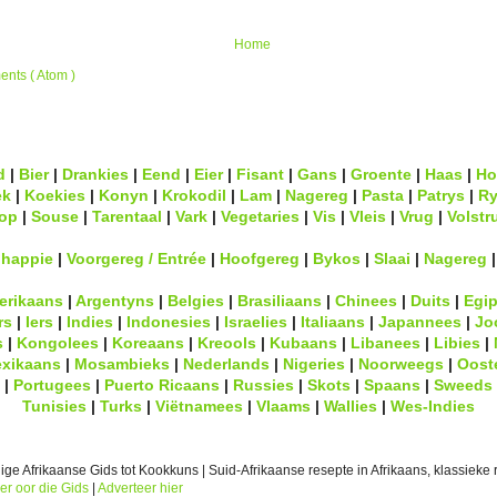
Home
nts ( Atom )
d
|
Bier
|
Drankies
|
Eend
|
Eier
|
Fisant
|
Gans
|
Groente
|
Haas
|
Ho
ek
|
Koekies
|
Konyn
|
Krokodil
|
Lam
|
Nagereg
|
Pasta
|
Patrys
|
Ry
op
|
Souse
|
Tarentaal
|
Vark
|
Vegetaries
|
Vis
|
Vleis
|
Vrug
|
Volstr
lhappie
|
Voorgereg / Entrée
|
Hoofgereg
|
Bykos
|
Slaai
|
Nagereg
erikaans
|
Argentyns
|
Belgies
|
Brasiliaans
|
Chinees
|
Duits
|
Egip
rs
|
Iers
|
Indies
|
Indonesies
|
Israelies
|
Italiaans
|
Japannees
|
Jo
s
|
Kongolees
|
Koreaans
|
Kreools
|
Kubaans
|
Libanees
|
Libies
|
xikaans
|
Mosambieks
|
Nederlands
|
Nigeries
|
Noorweegs
|
Oost
|
Portugees
|
Puerto Ricaans
|
Russies
|
Skots
|
Spaans
|
Sweeds
Tunisies
|
Turks
|
Viëtnamees
|
Vlaams
|
Wallies
|
Wes-Indies
ge Afrikaanse Gids tot Kookkuns | Suid-Afrikaanse resepte in Afrikaans, klassieke r
er oor die Gids
|
Adverteer hier