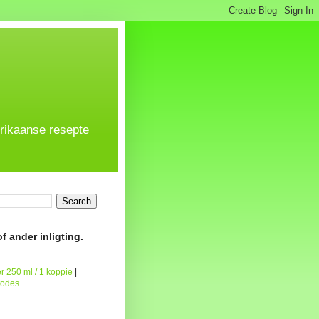
frikaanse resepte
f ander inligting.
r 250 ml / 1 koppie
|
todes