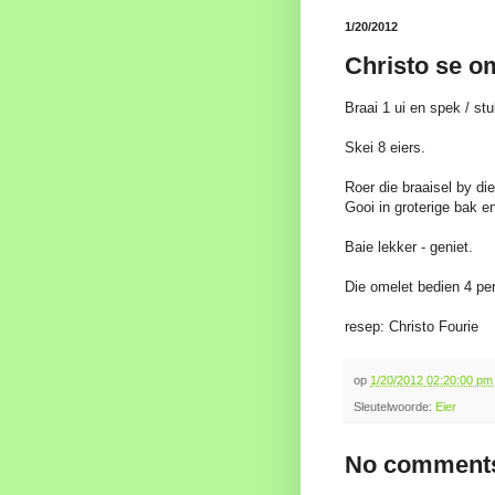
1/20/2012
Christo se o
Braai 1 ui en spek / stu
Skei 8 eiers.
Roer die braaisel by die
Gooi in groterige bak e
Baie lekker - geniet.
Die omelet bedien 4 pe
resep: Christo Fourie
op
1/20/2012 02:20:00 p
Sleutelwoorde:
Eier
No comments