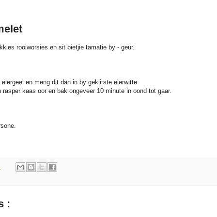
melet
kkies rooiworsies en sit bietjie tamatie by - geur.
 eiergeel en meng dit dan in by geklitste eierwitte.
n rasper kaas oor en bak ongeveer 10 minute in oond tot gaar.
rsone.
m
 :