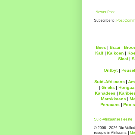
Newer Post
Subscribe to:
Post Comme
Bees
|
Braai
|
Broo
Kalf
|
Kalkoen
|
Ko
Slaai
|
S
Ontbyt
|
Peuse
Suid-Afrikaans
|
Am
|
Grieks
|
Hongaa
Kanadees
|
Karibie
Marokkaans
|
Me
Peruaans
|
Pools
Suid-Afrikaanse Feeste
© 2008 - 2026 Die Volledi
resepte in Afrikaans. |
Me