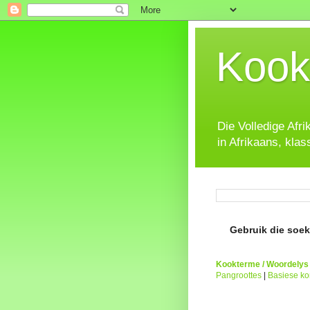
Kook
Die Volledige Afr
in Afrikaans, klas
Gebruik die soeke
Kookterme / Woordelys
Pangroottes
|
Basiese k