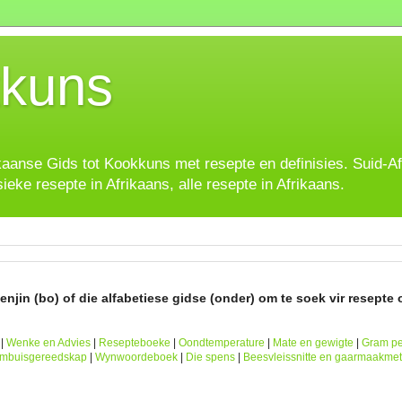
kuns
ikaanse Gids tot Kookkuns met resepte en definisies. Suid-A
sieke resepte in Afrikaans, alle resepte in Afrikaans.
njin (bo) of die alfabetiese gidse (onder) om te soek vir resepte o
|
Wenke en Advies
|
Resepteboeke
|
Oondtemperature
|
Mate en gewigte
|
Gram pe
ombuisgereedskap
|
Wynwoordeboek
|
Die spens
|
Beesvleissnitte en gaarmaakme