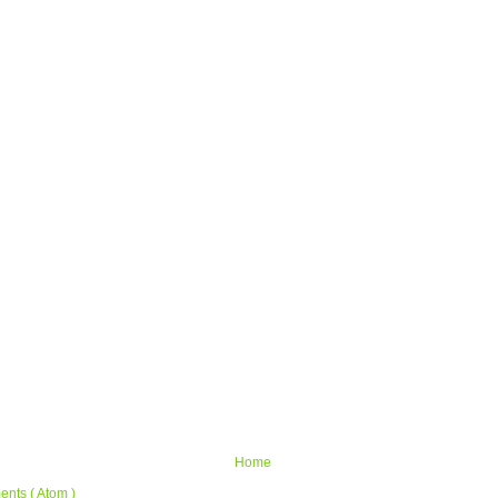
Home
nts ( Atom )