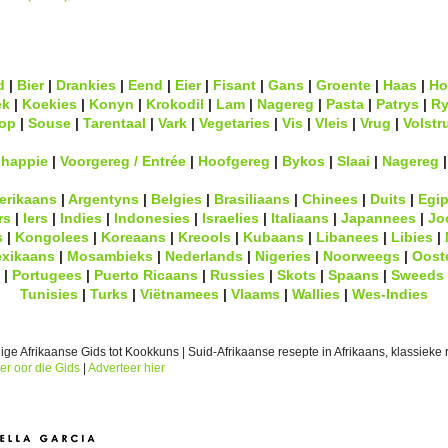
d
|
Bier
|
Drankies
|
Eend
|
Eier
|
Fisant
|
Gans
|
Groente
|
Haas
|
Ho
ek
|
Koekies
|
Konyn
|
Krokodil
|
Lam
|
Nagereg
|
Pasta
|
Patrys
|
Ry
op
|
Souse
|
Tarentaal
|
Vark
|
Vegetaries
|
Vis
|
Vleis
|
Vrug
|
Volstr
lhappie
|
Voorgereg / Entrée
|
Hoofgereg
|
Bykos
|
Slaai
|
Nagereg
erikaans
|
Argentyns
|
Belgies
|
Brasiliaans
|
Chinees
|
Duits
|
Egip
rs
|
Iers
|
Indies
|
Indonesies
|
Israelies
|
Italiaans
|
Japannees
|
Jo
s
|
Kongolees
|
Koreaans
|
Kreools
|
Kubaans
|
Libanees
|
Libies
|
xikaans
|
Mosambieks
|
Nederlands
|
Nigeries
|
Noorweegs
|
Oost
|
Portugees
|
Puerto Ricaans
|
Russies
|
Skots
|
Spaans
|
Sweeds
Tunisies
|
Turks
|
Viëtnamees
|
Vlaams
|
Wallies
|
Wes-Indies
ge Afrikaanse Gids tot Kookkuns | Suid-Afrikaanse resepte in Afrikaans, klassieke r
er oor die Gids
|
Adverteer hier