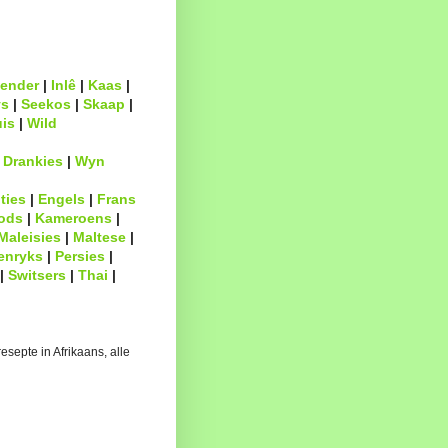
ender
|
Inlê
|
Kaas
|
s
|
Seekos
|
Skaap
|
uis
|
Wild
|
Drankies
|
Wyn
ties
|
Engels
|
Frans
ods
|
Kameroens
|
Maleisies
|
Maltese
|
enryks
|
Persies
|
|
Switsers
|
Thai
|
esepte in Afrikaans, alle