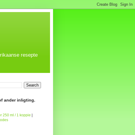
frikaanse resepte
f ander inligting.
r 250 ml / 1 koppie
|
todes