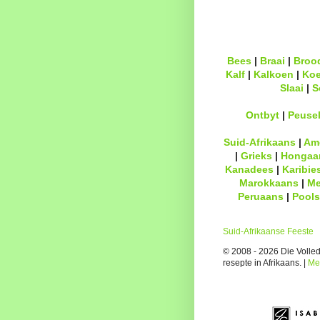
Bees
|
Braai
|
Broo
Kalf
|
Kalkoen
|
Ko
Slaai
|
S
Ontbyt
|
Peuse
Suid-Afrikaans
|
Am
|
Grieks
|
Hongaa
Kanadees
|
Karibie
Marokkaans
|
Me
Peruaans
|
Pools
Suid-Afrikaanse Feeste
© 2008 - 2026 Die Volledi
resepte in Afrikaans. |
Me