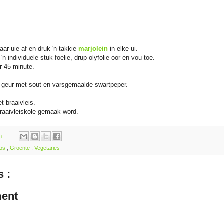
aar uie af en druk 'n takkie
marjolein
in elke ui.
'n individuele stuk foelie, drup olyfolie oor en vou toe.
r 45 minute.
en geur met sout en varsgemaalde swartpeper.
t braaivleis.
braaivleiskole gemaak word.
pm
kos
,
Groente
,
Vegetaries
 :
ent