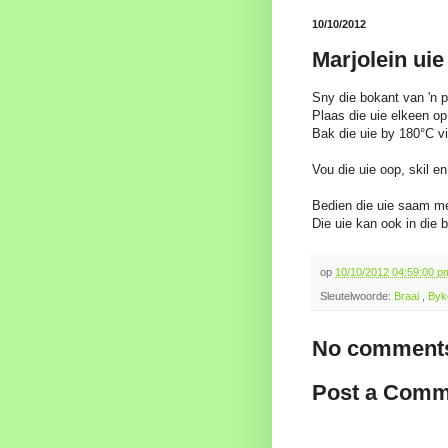
10/10/2012
Marjolein uie
Sny die bokant van 'n p
Plaas die uie elkeen op 
Bak die uie by 180°C vi
Vou die uie oop, skil 
Bedien die uie saam me
Die uie kan ook in die 
op
10/10/2012 04:59:00 
Sleutelwoorde:
Braai
,
By
No comments
Post a Comm