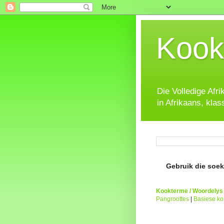
Kook
Die Volledige Afr
in Afrikaans, klas
Gebruik die soeke
Kookterme / Woordelys
Pangroottes
|
Basiese k