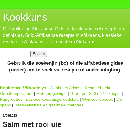
Kookkuns
Die Volledige Afrikaanse Gids tot Kookkuns met resepte en
definisies. Suid-Afrikaanse resepte in Afrikaans, klassieke
resepte in Afrikaans, alle resepte in Afrikaans.
Gebruik die soekenjin (bo) of die alfabetiese gidse
(onder) om te soek vir resepte of ander inligting.
Kookterme / Woordelys
|
Wenke en Advies
|
Resepteboeke
|
Oondtemperature
|
Mate en gewigte
|
Gram per 250 ml / 1 koppie
|
Pangroottes
|
Basiese kombuisgereedskap
|
Wynwoordeboek
|
Die
spens
|
Beesvleissnitte en gaarmaakmetodes
1/08/2013
Salm met rooi uie