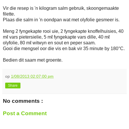
Vir die resep is 'n kilogram salm gebruik, skoongemaakte
filette.
Plaas die salm in 'n oondpan wat met olyfolie gesmeer is.
Meng 2 fyngekapte rooi uie, 2 fyngekapte knoffelhuisies, 40
mℓ vars pietersielie, 5 mℓ fyngekapte vars dille, 40 mℓ
olyfolie, 80 mℓ witwyn en sout en peper saam.
Gooi die mengsel oor die vis en bak vir 35 minute by 180°C.
Bedien dit saam met groente.
op
1/08/2013 02:07:00 pm
Share
No comments :
Post a Comment