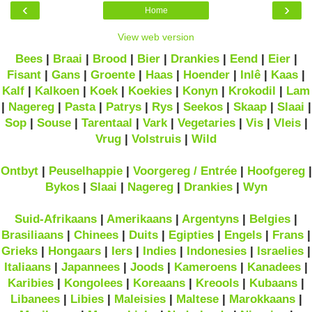
‹
›
Home
View web version
Bees
|
Braai
|
Brood
|
Bier
|
Drankies
|
Eend
|
Eier
|
Fisant
|
Gans
|
Groente
|
Haas
|
Hoender
|
Inlê
|
Kaas
|
Kalf
|
Kalkoen
|
Koek
|
Koekies
|
Konyn
|
Krokodil
|
Lam
|
Nagereg
|
Pasta
|
Patrys
|
Rys
|
Seekos
|
Skaap
|
Slaai
|
Sop
|
Souse
|
Tarentaal
|
Vark
|
Vegetaries
|
Vis
|
Vleis
|
Vrug
|
Volstruis
|
Wild
Ontbyt
|
Peuselhappie
|
Voorgereg / Entrée
|
Hoofgereg
|
Bykos
|
Slaai
|
Nagereg
|
Drankies
|
Wyn
Suid-Afrikaans
|
Amerikaans
|
Argentyns
|
Belgies
|
Brasiliaans
|
Chinees
|
Duits
|
Egipties
|
Engels
|
Frans
|
Grieks
|
Hongaars
|
Iers
|
Indies
|
Indonesies
|
Israelies
|
Italiaans
|
Japannees
|
Joods
|
Kameroens
|
Kanadees
|
Karibies
|
Kongolees
|
Koreaans
|
Kreools
|
Kubaans
|
Libanees
|
Libies
|
Maleisies
|
Maltese
|
Marokkaans
|