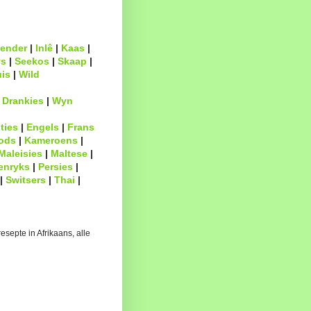
ender
|
Inlê
|
Kaas
|
s
|
Seekos
|
Skaap
|
uis
|
Wild
|
Drankies
|
Wyn
ties
|
Engels
|
Frans
ods
|
Kameroens
|
Maleisies
|
Maltese
|
enryks
|
Persies
|
|
Switsers
|
Thai
|
esepte in Afrikaans, alle