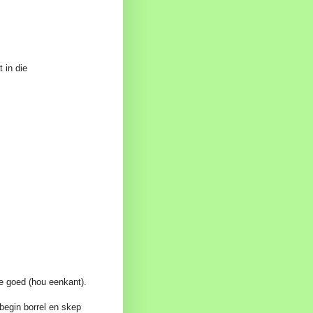
 in die
e goed (hou eenkant).
 begin borrel en skep