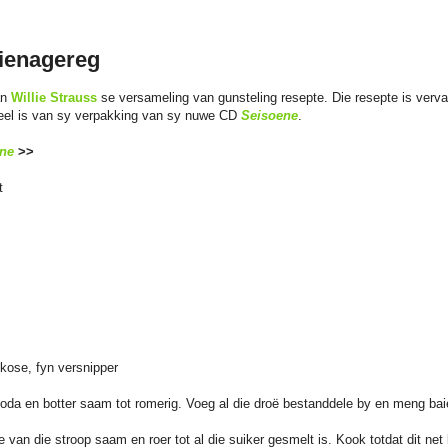
jienagereg
an
Willie Strauss
se versameling van gunsteling resepte. Die resepte is vervat
eel is van sy verpakking van sy nuwe CD
Seisoene
.
ne
>>
t
kose, fyn versnipper
oda en botter saam tot romerig. Voeg al die droë bestanddele by en meng bai
 van die stroop saam en roer tot al die suiker gesmelt is. Kook totdat dit net