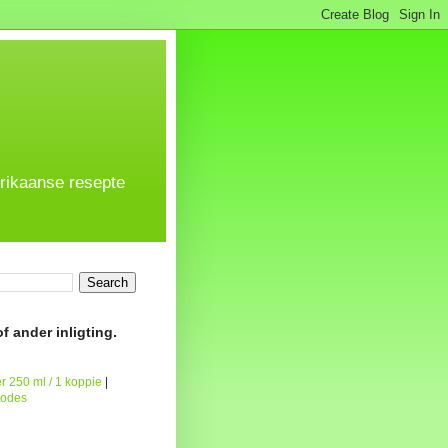
frikaanse resepte
f ander inligting.
r 250 ml / 1 koppie
|
todes