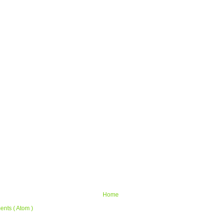
Home
nts ( Atom )