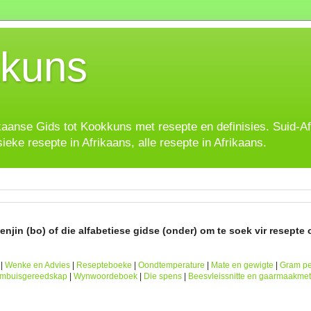
kuns
ikaanse Gids tot Kookkuns met resepte en definisies. Suid-A
sieke resepte in Afrikaans, alle resepte in Afrikaans.
njin (bo) of die alfabetiese gidse (onder) om te soek vir resepte o
|
Wenke en Advies
|
Resepteboeke
|
Oondtemperature
|
Mate en gewigte
|
Gram pe
ombuisgereedskap
|
Wynwoordeboek
|
Die spens
|
Beesvleissnitte en gaarmaakme