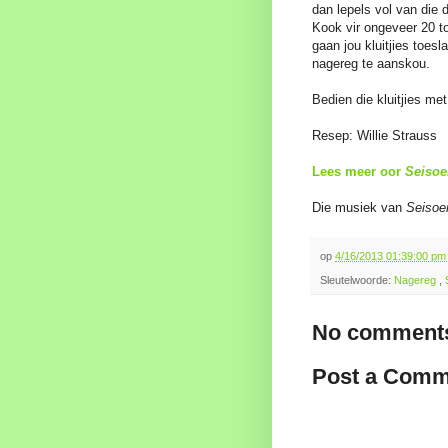
dan lepels vol van die d
Kook vir ongeveer 20 tot
gaan jou kluitjies toesl
nagereg te aanskou.
Bedien die kluitjies me
Resep: Willie Strauss
Lees meer oor
Seisoe
Die musiek van
Seisoe
op
4/16/2013 01:39:00 p
Sleutelwoorde:
Nagereg
,
No comments
Post a Comm