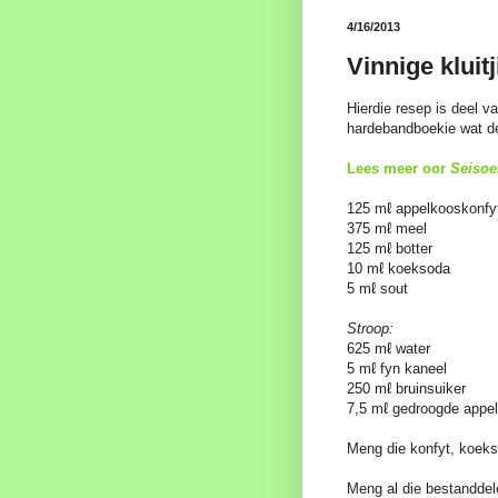
4/16/2013
Vinnige kluit
Hierdie resep is deel v
hardebandboekie wat d
Lees meer oor
Seisoe
125 mℓ appelkooskonfy
375 mℓ meel
125 mℓ botter
10 mℓ koeksoda
5 mℓ sout
Stroop:
625 mℓ water
5 mℓ fyn kaneel
250 mℓ bruinsuiker
7,5 mℓ gedroogde appel
Meng die konfyt, koeks
Meng al die bestanddele