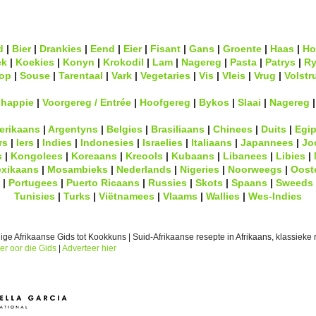
d
|
Bier
|
Drankies
|
Eend
|
Eier
|
Fisant
|
Gans
|
Groente
|
Haas
|
Ho
ek
|
Koekies
|
Konyn
|
Krokodil
|
Lam
|
Nagereg
|
Pasta
|
Patrys
|
Ry
op
|
Souse
|
Tarentaal
|
Vark
|
Vegetaries
|
Vis
|
Vleis
|
Vrug
|
Volstr
lhappie
|
Voorgereg / Entrée
|
Hoofgereg
|
Bykos
|
Slaai
|
Nagereg
erikaans
|
Argentyns
|
Belgies
|
Brasiliaans
|
Chinees
|
Duits
|
Egip
rs
|
Iers
|
Indies
|
Indonesies
|
Israelies
|
Italiaans
|
Japannees
|
Jo
s
|
Kongolees
|
Koreaans
|
Kreools
|
Kubaans
|
Libanees
|
Libies
|
xikaans
|
Mosambieks
|
Nederlands
|
Nigeries
|
Noorweegs
|
Oost
|
Portugees
|
Puerto Ricaans
|
Russies
|
Skots
|
Spaans
|
Sweeds
Tunisies
|
Turks
|
Viëtnamees
|
Vlaams
|
Wallies
|
Wes-Indies
ge Afrikaanse Gids tot Kookkuns | Suid-Afrikaanse resepte in Afrikaans, klassieke r
er oor die Gids
|
Adverteer hier