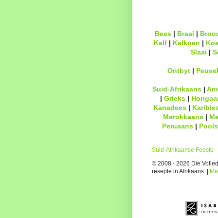
Bees
|
Braai
|
Broo
Kalf
|
Kalkoen
|
Ko
Slaai
|
S
Ontbyt
|
Peuse
Suid-Afrikaans
|
Am
|
Grieks
|
Hongaa
Kanadees
|
Karibie
Marokkaans
|
Me
Peruaans
|
Pools
Suid-Afrikaanse Feeste
© 2008 - 2026 Die Volledi
resepte in Afrikaans. |
Me