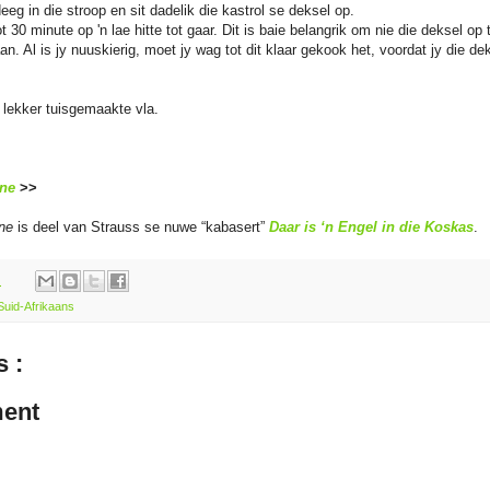
eeg in die stroop en sit dadelik die kastrol se deksel op.
 30 minute op 'n lae hitte tot gaar. Dit is baie belangrik om nie die deksel op 
aan. Al is jy nuuskierig, moet jy wag tot dit klaar gekook het, voordat jy die de
t lekker tuisgemaakte vla.
ne
>>
ne
is deel van Strauss se nuwe “kabasert”
Daar is ‘n Engel in die Koskas
.
m
Suid-Afrikaans
 :
ent