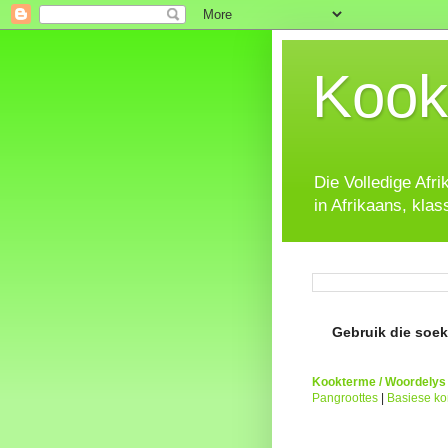
Kook
Die Volledige Afr
in Afrikaans, klas
Gebruik die soeke
Kookterme / Woordelys
Pangroottes
|
Basiese k