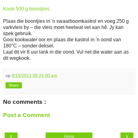
Kook 500 g boontjies.
Plaas die boontjies in 'n swaarboomkastrol en voeg 250 g
varkvleis by – die vleis moet heelwat vet aan hê. Jy kan
spek gebruik.
Gooi kookwater oor en plaas die kastrol in 'n oond van
180°C – sonder deksel.
Laat dit vir 8 uur lank in die oond. Vul net die water aan as
dit wegkook.
op
8/15/2013 09:24:00 am
Share
No comments :
Post a Comment
‹
›
Home