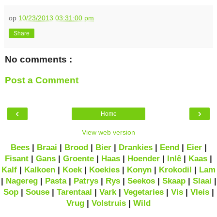
op
10/23/2013 03:31:00 pm
Share
No comments :
Post a Comment
‹
›
Home
View web version
Bees
|
Braai
|
Brood
|
Bier
|
Drankies
|
Eend
|
Eier
|
Fisant
|
Gans
|
Groente
|
Haas
|
Hoender
|
Inlê
|
Kaas
|
Kalf
|
Kalkoen
|
Koek
|
Koekies
|
Konyn
|
Krokodil
|
Lam
|
Nagereg
|
Pasta
|
Patrys
|
Rys
|
Seekos
|
Skaap
|
Slaai
|
Sop
|
Souse
|
Tarentaal
|
Vark
|
Vegetaries
|
Vis
|
Vleis
|
Vrug
|
Volstruis
|
Wild