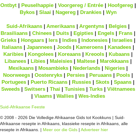
Ontbyt
|
Peuselhappie
|
Voorgereg / Entrée
|
Hoofgereg
|
Bykos
|
Slaai
|
Nagereg
|
Drankies
|
Wyn
Suid-Afrikaans
|
Amerikaans
|
Argentyns
|
Belgies
|
Brasiliaans
|
Chinees
|
Duits
|
Egipties
|
Engels
|
Frans
|
Grieks
|
Hongaars
|
Iers
|
Indies
|
Indonesies
|
Israelies
|
Italiaans
|
Japannees
|
Joods
|
Kameroens
|
Kanadees
|
Karibies
|
Kongolees
|
Koreaans
|
Kreools
|
Kubaans
|
Libanees
|
Libies
|
Maleisies
|
Maltese
|
Marokkaans
|
Mexikaans
|
Mosambieks
|
Nederlands
|
Nigeries
|
Noorweegs
|
Oostenryks
|
Persies
|
Peruaans
|
Pools
|
Portugees
|
Puerto Ricaans
|
Russies
|
Skots
|
Spaans
|
Sweeds
|
Switsers
|
Thai
|
Tunisies
|
Turks
|
Viëtnamees
|
Vlaams
|
Wallies
|
Wes-Indies
Suid-Afrikaanse Feeste
© 2008 - 2026 Die Volledige Afrikaanse Gids tot Kookkuns | Suid-
Afrikaanse resepte in Afrikaans, klassieke resepte in Afrikaans, alle
resepte in Afrikaans. |
Meer oor die Gids
|
Adverteer hier