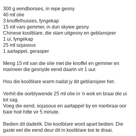
300 g eendborsies, in repe gesny
40 mℓ olie
3 knoffelhuisies, fyngekap
15 mℓ vars gemmer, in dun skywe gesny
Chinese koolblare, die stam uitgesny en geblansjeer
1 ui, fyngekap
25 mℓ sojasous
1 aartappel, gerasper
Meng 15 mℓ van die olie met die knoffel en gemmer en
marineer die gesnyde eend daarin vir 1 uur.
Hou die koolblare warm nadat jy dit geblansjeer het.
Verhit die oorblywende 25 mℓ olie in 'n wok en braai die ui
tot sag.
Voeg die eend, sojasous en aartappel by en roerbraai oor
baie hoë hitte vir 5 minute.
Bedien dit dadelik. Die koolblare word apart bedien. Die
gaste eet die eend deur dit in koolblare toe te draai.