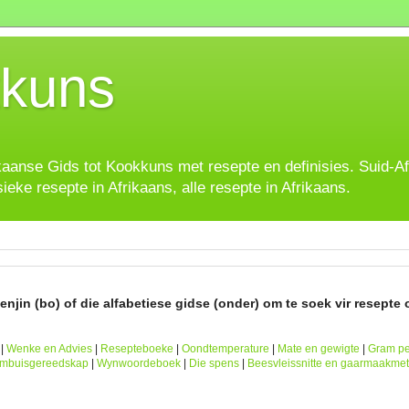
kuns
ikaanse Gids tot Kookkuns met resepte en definisies. Suid-A
sieke resepte in Afrikaans, alle resepte in Afrikaans.
njin (bo) of die alfabetiese gidse (onder) om te soek vir resepte o
|
Wenke en Advies
|
Resepteboeke
|
Oondtemperature
|
Mate en gewigte
|
Gram pe
ombuisgereedskap
|
Wynwoordeboek
|
Die spens
|
Beesvleissnitte en gaarmaakme