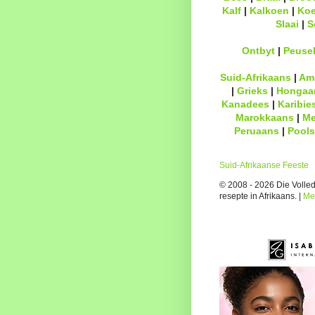
Kalf
|
Kalkoen
|
Ko
Slaai
|
S
Ontbyt
|
Peuse
Suid-Afrikaans
|
Am
|
Grieks
|
Hongaa
Kanadees
|
Karibie
Marokkaans
|
Me
Peruaans
|
Pools
Suid-Afrikaanse Feeste
© 2008 - 2026 Die Volledi
resepte in Afrikaans. |
Me