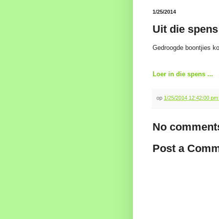
1/25/2014
Uit die spen
Gedroogde boontjies kom
Loer in die spens ...
op
1/25/2014 12:42:00 p
No comments
Post a Comm