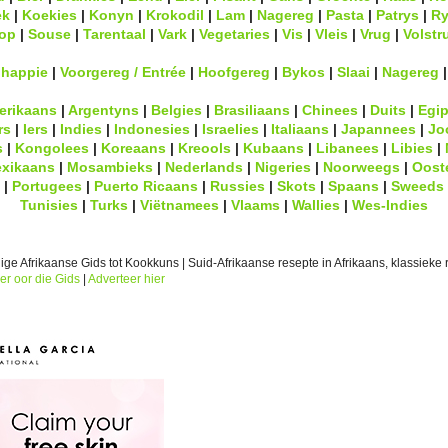
ek
|
Koekies
|
Konyn
|
Krokodil
|
Lam
|
Nagereg
|
Pasta
|
Patrys
|
Ry
op
|
Souse
|
Tarentaal
|
Vark
|
Vegetaries
|
Vis
|
Vleis
|
Vrug
|
Volstr
lhappie
|
Voorgereg / Entrée
|
Hoofgereg
|
Bykos
|
Slaai
|
Nagereg
erikaans
|
Argentyns
|
Belgies
|
Brasiliaans
|
Chinees
|
Duits
|
Egip
rs
|
Iers
|
Indies
|
Indonesies
|
Israelies
|
Italiaans
|
Japannees
|
Jo
s
|
Kongolees
|
Koreaans
|
Kreools
|
Kubaans
|
Libanees
|
Libies
|
xikaans
|
Mosambieks
|
Nederlands
|
Nigeries
|
Noorweegs
|
Oost
|
Portugees
|
Puerto Ricaans
|
Russies
|
Skots
|
Spaans
|
Sweeds
Tunisies
|
Turks
|
Viëtnamees
|
Vlaams
|
Wallies
|
Wes-Indies
ge Afrikaanse Gids tot Kookkuns | Suid-Afrikaanse resepte in Afrikaans, klassieke r
er oor die Gids
|
Adverteer hier