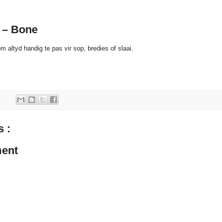
s – Bone
 altyd handig te pas vir sop, bredies of slaai.
m
 :
ent