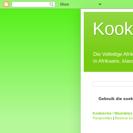
Kook
Die Volledige Afr
in Afrikaans, klas
Gebruik die soeke
Kookterme / Woordelys
Pangroottes
|
Basiese k