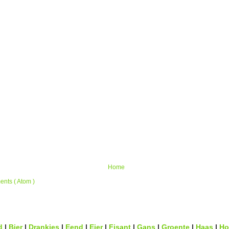
Home
nts ( Atom )
d
|
Bier
|
Drankies
|
Eend
|
Eier
|
Fisant
|
Gans
|
Groente
|
Haas
|
Ho