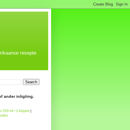
frikaanse resepte
f ander inligting.
r 250 ml / 1 koppie
|
todes