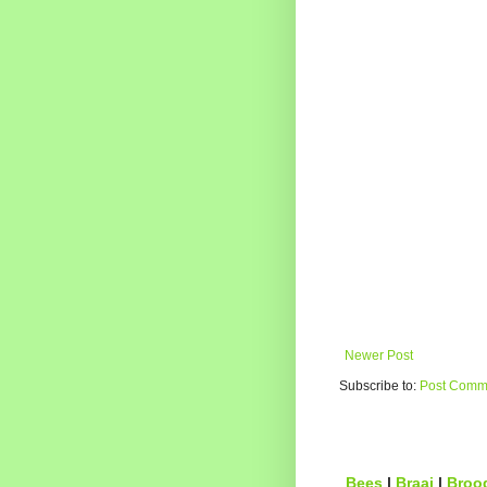
Newer Post
Subscribe to:
Post Comme
Bees
|
Braai
|
Broo