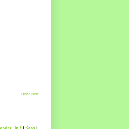
Older Post
ender
|
Inlê
|
Kaas
|