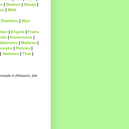
s
|
Seekos
|
Skaap
|
uis
|
Wild
|
Drankies
|
Wyn
ties
|
Engels
|
Frans
ods
|
Kameroens
|
Maleisies
|
Maltese
|
enryks
|
Persies
|
|
Switsers
|
Thai
|
esepte in Afrikaans, alle